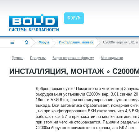
ФОРУМ
Форум
Инсталляция, монтаж
C2000м версия 3.01 и
Группы
Продукты
Видео справка по форуму
Мои подписки
ИНСТАЛЛЯЦИЯ, МОНТАЖ » C2000М 
Доброе время суток! Помогите кто чем може)) Запуск
оборудования установили С2000м вер. 3.01 сигнал 20 1
18шт. и БКИ 6 шт, при конфигурирование пульта полу
выхода. Вся автоматика отрабатывает, пожарная сигн
, но при конфигурирования БКИ оказалось что 4,5 БКИ
работают как БИ и при нажатии на кнопки взятие/снят
при этом ни чего не отображается. Рабочим разделы н
С2000м берутся и снимаются с охраны, а с БКИ нет.