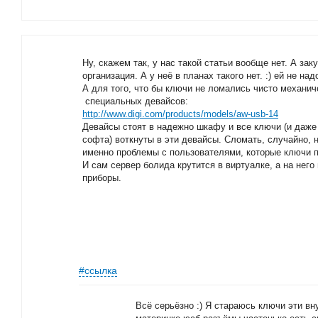
Ну, скажем так, у нас такой статьи вообще нет. А за
организация. А у неё в планах такого нет. :) ей не надо
А для того, что бы ключи не ломались чисто механич
специальных девайсов:
http://www.digi.com/products/models/aw-usb-14
Девайсы стоят в надежно шкафу и все ключи (и даже
софта) воткнуты в эти девайсы. Сломать, случайно, 
именно проблемы с пользователями, которые ключи 
И сам сервер болида крутится в виртуалке, а на нег
приборы.
#ссылка
Всё серьёзно :) Я стараюсь ключи эти вн