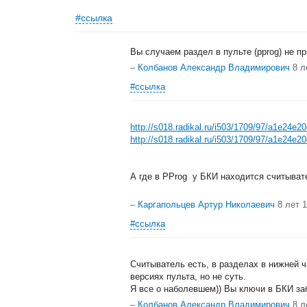
#ссылка
Вы случаем раздел в пульте (pprog) не 
–
Колбанов Александр Владимирович
8 л
#ссылка
http://s018.radikal.ru/i503/1709/97/a1e24e2
http://s018.radikal.ru/i503/1709/97/a1e24e2
А где в PProg у БКИ находится считыват
–
Каргапольцев Артур Николаевич
8 лет 
#ссылка
Считыватель есть, в разделах в нижней ч
версиях пульта, но не суть.
Я все о наболевшем)) Вы ключи в БКИ за
–
Колбанов Александр Владимирович
8 л