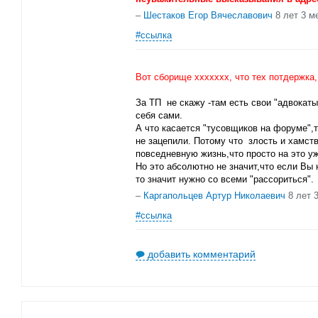
–
Шестаков Егор Вячеславович
8 лет 3 м
#ссылка
Вот сборище ххххххх, что тех потдержка
За ТП не скажу -там есть свои "адвокат
себя сами.
А что касается "тусовщиков на форуме",т
не зацепили. Потому что злость и хамств
повседневную жизнь,что просто на это уж
Но это абсолютно не значит,что если Вы 
то значит нужно со всеми "рассориться".
–
Каргапольцев Артур Николаевич
8 лет 
#ссылка
добавить комментарий