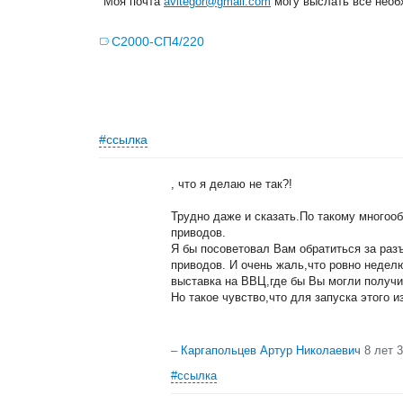
Моя почта
avitegor@gmail.com
могу выслать все необ
С2000-СП4/220
#ссылка
, что я делаю не так?!
Трудно даже и сказать.По такому многоо
приводов.
Я бы посоветовал Вам обратиться за раз
приводов. И очень жаль,что ровно недел
выставка на ВВЦ,где бы Вы могли получ
Но такое чувство,что для запуска этого
–
Каргапольцев Артур Николаевич
8 лет 
#ссылка