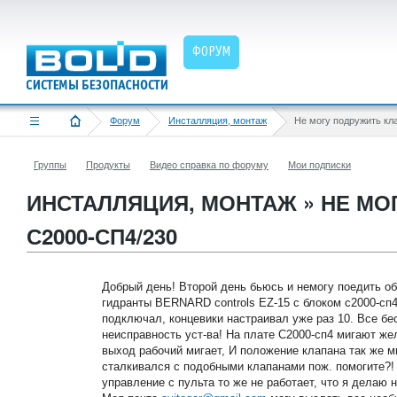
ФОРУМ
Форум
Инсталляция, монтаж
Группы
Продукты
Видео справка по форуму
Мои подписки
ИНСТАЛЛЯЦИЯ, МОНТАЖ » НЕ МО
С2000-СП4/230
Добрый день! Второй день бьюсь и немогу поедить об
гидранты BERNARD controls EZ-15 с блоком с2000-сп4/
подключал, концевики настраивал уже раз 10. Все бе
неисправность уст-ва! На плате С2000-сп4 мигают же
выход рабочий мигает, И положение клапана так же ми
сталкивался с подобными клапанами пож. помогите?! 
управление с пульта то же не работает, что я делаю н