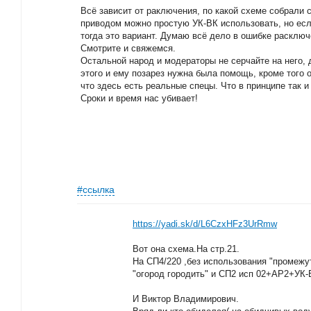
Всё зависит от раключения, по какой схеме собрали 
приводом можно простую УК-ВК использовать, но есл
тогда это вариант. Думаю всё дело в ошибке расключ
Смотрите и свяжемся.
Остальной народ и модераторы не серчайте на него, 
этого и ему позарез нужна была помощь, кроме того 
что здесь есть реальные спецы. Что в принципе так и
Сроки и время нас убивает!
#ссылка
https://yadi.sk/d/L6CzxHFz3UrRmw
Вот она схема.На стр.21.
На СП4/220 ,без использования "промежут
"огород городить" и СП2 исп 02+АР2+УК-В
И Виктор Владимирович.