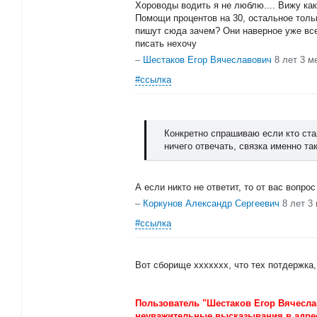
Хороводы водить я не люблю.... Вижу как
Помощи процентов на 30, остальное толь
пишут сюда зачем? Они наверное уже все
писать нехочу
–
Шестаков Егор Вячеславович
8 лет 3 м
#ссылка
Конкретно спрашиваю если кто ста
ничего отвечать, связка именно така
А если никто не ответит, то от вас вопрос
–
Коркунов Александр Сергеевич
8 лет 3
#ссылка
Вот сборище ххххххх, что тех потдержка
Пользователь "Шестаков Егор Вячеслав
неуважительные высказывания в адре