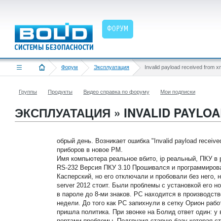
ФОРУМ
Форум
Эксплуатация
Группы
Продукты
Видео справка по форуму
Мои подписки
ЭКСПЛУАТАЦИЯ » INVALID PAYLO
обрый день. Возникает ошибка "Invalid payload receive
приборов в новое РМ.
Имя компьютера реальное вбито, ip реальный, ПКУ в
RS-232 Версия ПКУ 3.10 Прошивался и программировал
Касперский, но его отключали и пробовали без него, 
server 2012 стоит. Были проблемы с установкой его 
в пароле до 8-ми знаков. РС находится в производст
недели. До того как РС запихнули в сетку Орион рабо
пришла политика. При звонке на Болид ответ один: у 
портами проблемы. Подгрузил старую базу которая ст