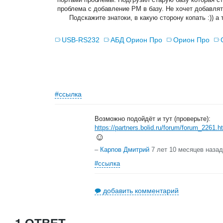
проблема с добавление РМ в базу. Не хочет добавлять
Подскажите знатоки, в какую сторону копать :)) а 
USB-RS232
АБД Орион Про
Орион Про
#ссылка
Возможно подойдёт и тут (проверьте):
https://partners.bolid.ru/forum/forum_2261.h
☺
–
Карпов Дмитрий
7 лет 10 месяцев назад
#ссылка
добавить комментарий
1 ОТВЕТ