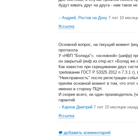
будут кивать друг на друга - нам такое н
–
Андрей, Ростов на Дону
7 лет 10 месяц
#ссылка
Основной вопрос, на текущий момент (мо
протокола.
У «НВП "Болида"», «основной» (шифр) п
он закрытый (инф.из.откр.ист «Болид же 
Как известно при скрещивании двух сист
требование ГОСТ Р 53325 2012 п 7.3.1 г),
"Неисправность" после регистрации событ
причём основной момент в том, что этот 
именно в сторону ПЦН.
И скорее всего, ни один производитель (ч
гарантий.
–
Карпов Дмитрий
7 лет 10 месяцев назад
#ссылка
добавить комментарий