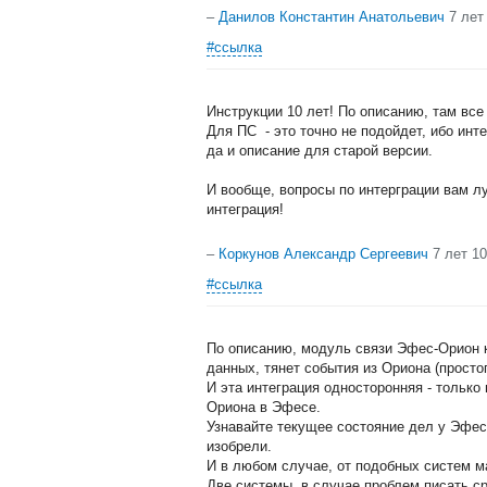
–
Данилов Константин Анатольевич
7 лет
#ссылка
Инструкции 10 лет! По описанию, там все 
Для ПС - это точно не подойдет, ибо инт
да и описание для старой версии.
И вообще, вопросы по интерграции вам л
интеграция!
–
Коркунов Александр Сергеевич
7 лет 1
#ссылка
По описанию, модуль связи Эфес-Орион ка
данных, тянет события из Ориона (просто
И эта интеграция односторонняя - только
Ориона в Эфесе.
Узнавайте текущее состояние дел у Эфеса
изобрели.
И в любом случае, от подобных систем м
Две системы, в случае проблем писать ср