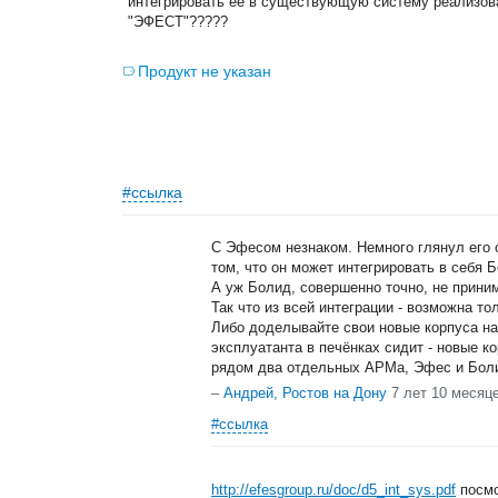
интегрировать ее в существующую систему реализов
"ЭФЕСТ"?????
Продукт не указан
#ссылка
С Эфесом незнаком. Немного глянул его о
том, что он может интегрировать в себя 
А уж Болид, совершенно точно, не прини
Так что из всей интеграции - возможна то
Либо доделывайте свои новые корпуса на
эксплуатанта в печёнках сидит - новые к
рядом два отдельных АРМа, Эфес и Бол
–
Андрей, Ростов на Дону
7 лет 10 месяц
#ссылка
http://efesgroup.ru/doc/d5_int_sys.pdf
посмо