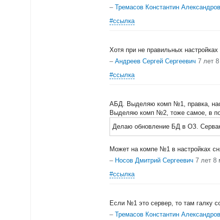
–
Тремасов Константин Александро
#ссылка
Хотя при не правильных настройках S
–
Андреев Сергей Сергеевич
7 лет 
#ссылка
АБД. Выделяю комп №1, правка, наст
Выделяю комп №2, тоже самое, в по
Делаю обновление БД в ОЗ. Сервак
Может на компе №1 в настройках сн
–
Носов Дмитрий Сергеевич
7 лет 8
#ссылка
Если №1 это сервер, то там галку со
–
Тремасов Константин Александро