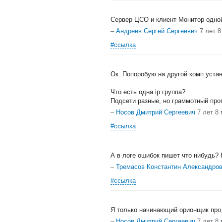
Сервер ЦСО и клиент Монитор одной
–
Андреев Сергей Сергеевич
7 лет 
#ссылка
Ок. Попоробую на другой комп уста
Что есть одна ip группа?
Подсети разные, но граммотный про
–
Носов Дмитрий Сергеевич
7 лет 8
#ссылка
А в логе ошибок пишет что нибудь? 
–
Тремасов Константин Александро
#ссылка
Я только начинающий орионщик про, 
–
Носов Дмитрий Сергеевич
7 лет 8