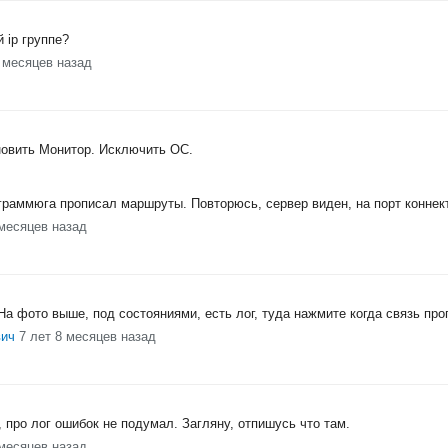
 ip группе?
8 месяцев назад
новить Монитор. Исключить ОС.
граммюга прописал маршруты. Повторюсь, сервер виден, на порт коннект
 месяцев назад
На фото выше, под состояниями, есть лог, туда нажмите когда связь про
вич
7 лет 8 месяцев назад
про лог ошибок не подумал. Загляну, отпишусь что там.
 месяцев назад