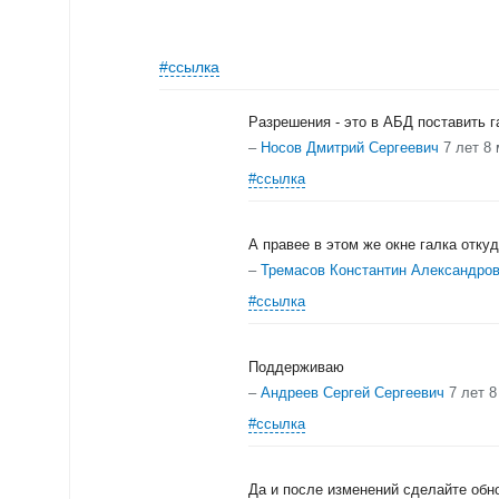
#ссылка
Разрешения - это в АБД поставить г
–
Носов Дмитрий Сергеевич
7 лет 8
#ссылка
А правее в этом же окне галка отку
–
Тремасов Константин Александро
#ссылка
Поддерживаю
–
Андреев Сергей Сергеевич
7 лет 
#ссылка
Да и после изменений сделайте обн