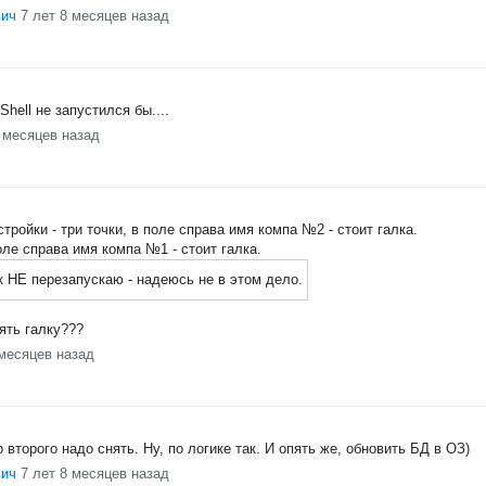
вич
7 лет 8 месяцев назад
hell не запустился бы....
8 месяцев назад
ройки - три точки, в поле справа имя компа №2 - стоит галка.
ле справа имя компа №1 - стоит галка.
 НЕ перезапускаю - надеюсь не в этом дело.
ять галку???
 месяцев назад
 второго надо снять. Ну, по логике так. И опять же, обновить БД в ОЗ)
вич
7 лет 8 месяцев назад