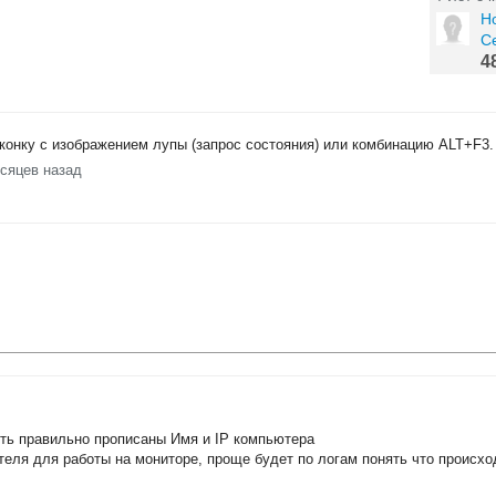
Н
С
4
конку с изображением лупы (запрос состояния) или комбинацию ALT+F3.
есяцев назад
ь правильно прописаны Имя и IP компьютера
теля для работы на мониторе, проще будет по логам понять что происхо