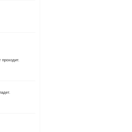
 проходит.
падет.