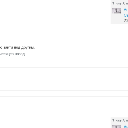
7 лет 8 
А
С
7
ю зайти под другим.
 месяцев назад
7 лет 8 
А