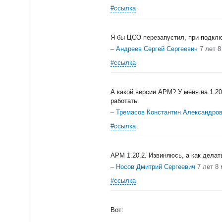
#ссылка
Я бы ЦСО перезапустил, при подклю
–
Андреев Сергей Сергеевич
7 лет 
#ссылка
А какой версии АРМ? У меня на 1.20
работать.
–
Тремасов Константин Александро
#ссылка
АРМ 1.20.2. Извиняюсь, а как делат
–
Носов Дмитрий Сергеевич
7 лет 8
#ссылка
Вот: