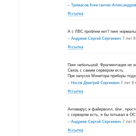
–
Тремасов Константин Александро
#ссылка
А с ЛВС проблем нет? пинг нормаль
–
Андреев Сергей Сергеевич
7 лет 
#ссылка
Пинг небольшой. Фрагментация не зн
Связь с самим сервером есть.
При запуске Монитора приборы подх
–
Носов Дмитрий Сергеевич
7 лет 8
#ссылка
Антивирус и файерволл, бли , прост
с сервером есть, я бы потыкал в ОС
–
Андреев Сергей Сергеевич
7 лет 
#ссылка