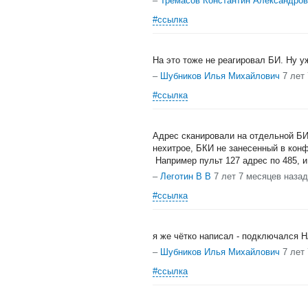
–
Тремасов Константин Александро
#ссылка
На это тоже не реагировал БИ. Ну у
–
Шубников Илья Михайлович
7 лет
#ссылка
Адрес сканировали на отдельной БИ
нехитрое, БКИ не занесенный в конф
Например пульт 127 адрес по 485, и
–
Леготин В В
7 лет 7 месяцев назад
#ссылка
я же чётко написал - подключалс
–
Шубников Илья Михайлович
7 лет
#ссылка