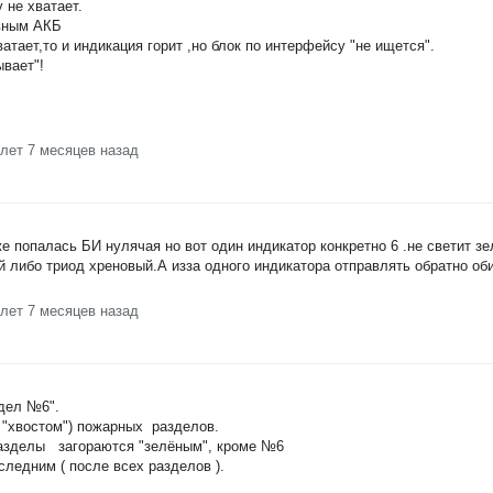
 не хватает.
вным АКБ
атает,то и индикация горит ,но блок по интерфейсу "не ищется".
ывает"!
 лет 7 месяцев назад
е попалась БИ нулячая но вот один индикатор конкретно 6 .не светит з
й либо триод хреновый.А изза одного индикатора отправлять обратно о
 лет 7 месяцев назад
здел №6".
 "хвостом") пожарных разделов.
разделы загораются "зелёным", кроме №6
следним ( после всех разделов ).