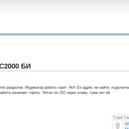
С2000 БИ
тке разделов. Индикатор работа горит. Но!! Ее адрес не найти, подклю
работа начинает гореть. Читал по 232 через клаву, тоже нет её.
7 лет 7 
Ш