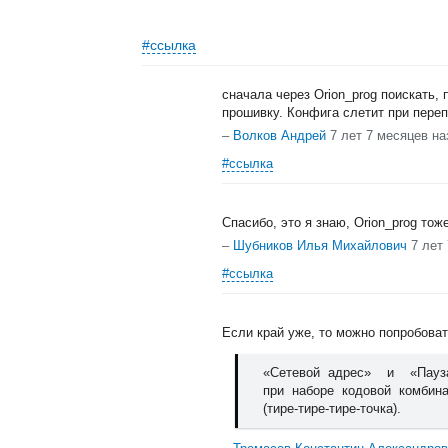
#ссылка
сначала через Orion_prog поискать,
прошивку. Конфига слетит при пере
–
Волков Андрей
7 лет 7 месяцев на
#ссылка
Спасибо, это я знаю, Orion_prog тож
–
Шубников Илья Михайлович
7 лет
#ссылка
Если край уже, то можно попробова
«Сетевой адрес» и «Пауза
при наборе кодовой комбина
(тире-тире-тире-точка).