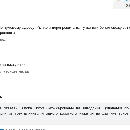
М
3
 по нулевому адресу. Им же и перепрошить на ту же или более свежую, 
прошивке.
зад
е не находит её.
 7 месяцев назад
ть:
 ответа» блока могут быть сброшены на заводские (значения п
ции из трех длинных и одного короткого нажатия на датчике вскры