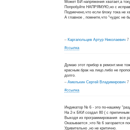
Может БИ напряжения хватает,а току
Попробуйте НАПРЯМУЮ,но с испра
Подмечено,что если блоку тока не хв
А главное , помните,что "чудес не б
–
Каргапольцев Артур Николаевич
7
#ссылка
Думаю этот прибор в ремонт.мне тож
красным.брак на лицо.либо не пропо
долго.
–
Амелькин Сергей Владимирович
7
#ссылка
Индикатор № 6 - это по-нашему "ра
На 2-х БКИ создал 80 ( с приличным
Выходя из программирования все 
Оказывается ,что № 6 загорается по
Удивительно ,но не критично.