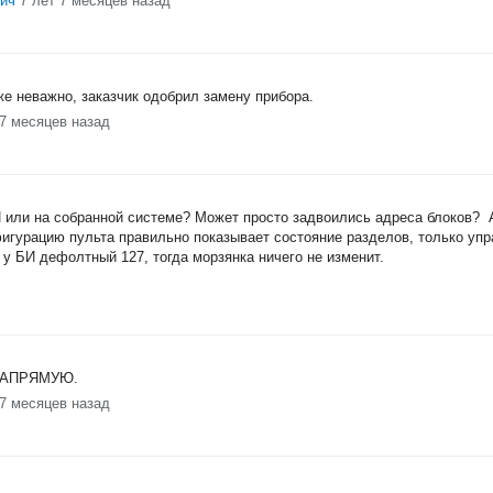
вич
7 лет 7 месяцев назад
же неважно, заказчик одобрил замену прибора.
 7 месяцев назад
 или на собранной системе? Может просто задвоились адреса блоков? А
игурацию пульта правильно показывает состояние разделов, только упр
 у БИ дефолтный 127, тогда морзянка ничего не изменит.
я НАПРЯМУЮ.
 7 месяцев назад