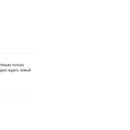
елёным.только
бидно.ждать новый