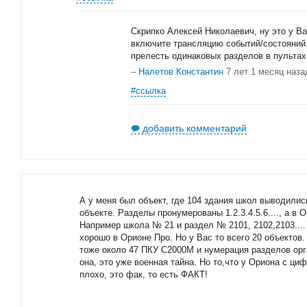
Скрипко Алексей Николаевич, ну это у Ва
включите трансляцию событий/состояний.
прелесть одинаковых разделов в пультах
–
Налетов Константин
7 лет 1 месяц наза
#ссылка
добавить комментарий
А у меня был объект, где 104 здания школ выводили
объекте. Разделы пронумерованы 1.2.3.4.5.6...., а в 
Например школа № 21 и раздел № 2101, 2102,2103.... 
хорошо в Орионе Про. Но у Вас то всего 20 объектов.
тоже около 47 ПКУ С2000М и нумерация разделов орг
она, это уже военная тайна. Но то,что у Ориона с ц
плохо, это фак, то есть ФАКТ!