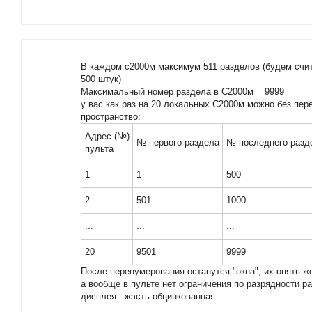
В каждом с2000м максимум 511 разделов (будем счита
500 штук)
Максимальный номер раздела в С2000м = 9999
у вас как раз на 20 локальных С2000м можно без пер
пространство:
Адрес (№)
№ первого раздела
№ последнего разд
пульта
1
1
500
2
501
1000
...
...
...
20
9501
9999
После перенумерования останутся "окна", их опять ж
а вообще в пульте нет ограничения по разрядности р
дисплея - жэсть обцинкованная.