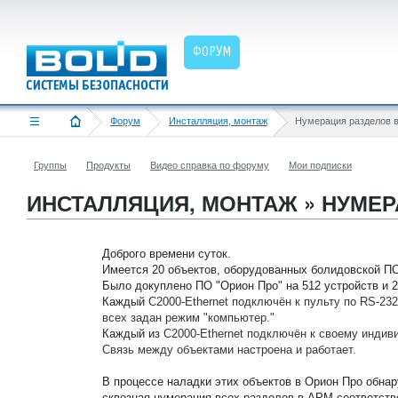
ФОРУМ
Форум
Инсталляция, монтаж
Нумерация разделов 
Группы
Продукты
Видео справка по форуму
Мои подписки
ИНСТАЛЛЯЦИЯ, МОНТАЖ » НУМЕР
Доброго времени суток.
Имеется 20 объектов, оборудованных болидовской ПС
Было докуплено ПО "Орион Про" на 512 устройств и 2
Каждый
С2000-Ethernet подключён к пульту по RS-23
всех задан режим "компьютер."
Каждый из
С2000-Ethernet подключён к своему инди
Связь между объектами настроена и работает.
В процессе наладки этих объектов в Орион Про обна
сквозная нумерация всех разделов в АРМ соответств