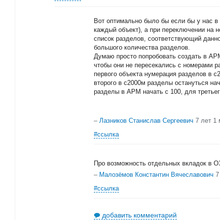
Вот оптимально было бы если бы у нас в 
каждый объект), а при переключении на 
список разделов, соответствующий данно
большого количества разделов.
Думаю просто попробовать создать в АР
чтобы они не пересекались с номерами р
первого объекта нумерация разделов в с
второго в с2000м разделы остануться на
разделы в АРМ начать с 100, для третьего
–
Лазников Станислав Сергеевич
7 лет 1
#ссылка
Про возможность отдельных вкладок в О
–
Малозёмов Константин Вячеславович
7
#ссылка
добавить комментарий