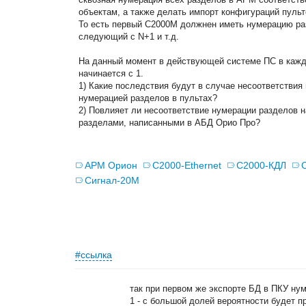
объектам, а также делать импорт конфигураций пульт
То есть первый С2000М должнен иметь нумерацию разд
следующий с N+1 и т.д.
На данный момент в действующей системе ПС в кажд
начинается с 1.
1) Какие последствия будут в случае несоответствия
нумерацией разделов в пультах?
2) Повлияет ли несоответствие нумерации разделов 
разделами, написанными в АБД Орио Про?
АРМ Орион
С2000-Ethernet
С2000-КДЛ
Сигнал-20М
#ссылка
так при первом же экспорте БД в ПКУ нум
1 - с большой долей вероятности будет пр