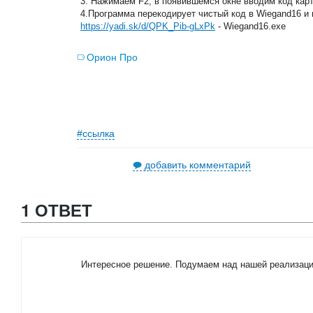
3. Нажимаем F2, в появившемся окне вводим код кар
4.Программа перекодирует чистый код в Wiegand16 и 
https://yadi.sk/d/QPK_Pib-gLxPk
- Wiegand16.exe
Орион Про
#ссылка
добавить комментарий
1 ОТВЕТ
Интересное решение. Подумаем над нашей реализаци