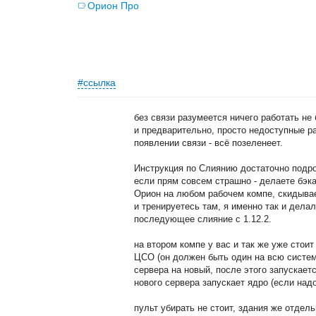
Орион Про
#ссылка
без связи разумеется ничего работать не
и предварительно, просто недоступные ра
появлении связи - всё позеленеет.
Инструкция по Слиянию достаточно подр
если прям совсем страшно - делаете бэка
Орион на любом рабочем компе, скидывае
и тренируетесь там, я именно так и дела
последующее слияние с 1.12.2.
на втором компе у вас и так же уже стоит
ЦСО (он должен быть один на всю систему)
сервера на новый, после этого запускает
нового сервера запускает ядро (если надо
пульт убирать не стоит, здания же отдел