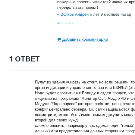
пожарные проекты имеются? иначе их пр
переделывать проект)
–
Волков Андрей
6 лет 9 месяцев назад
#ссылка
добавить комментарий
1 ОТВЕТ
Пульт из здания убирать не стоит, но если решили, т
орган индикации и управления -клава или БКИ/БИ (это
Надо будет обратиться к Болиду в отдел продаж, чт
лицензии на программы "Монитор ОЗ", АБД, УРВ и О
Модули "Ядро опроса" (которая работает непосредст
конфиг центрально сервера, т.к. сами защищаются ф
посмотрите, может быть имеет смысл докупить модул
второй для своих нужд.
сложно оценить, например у нас сделан один "голый"
данных) для предоставления данных сторонним прог