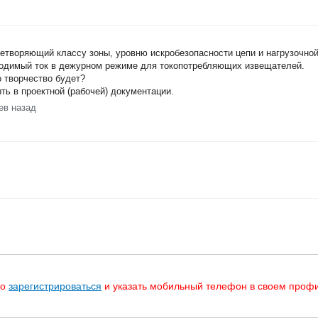
етворяющий классу зоны, уровню искробезопасности цепи и нагрузочной 
ходимый ток в дежурном режиме для токопотребляющих извещателей.
о творчество будет?
ь в проектной (рабочей) документации.
ев назад
мо
зарегистрироваться
и указать мобильный телефон в своем профи