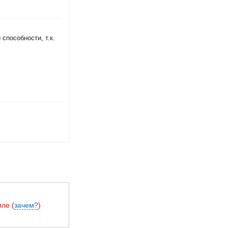
способности, т.к.
ле (
зачем?
)