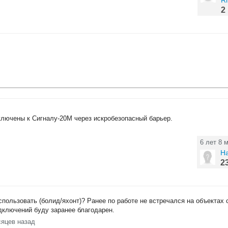
R
2
лючены к Сигналу-20М через искробезопасный барьер.
6 лет 8 
На
2
пользовать (болид/яхонт)? Ранее по работе не встречался на объектах
ключений буду заранее благодарен.
сяцев назад