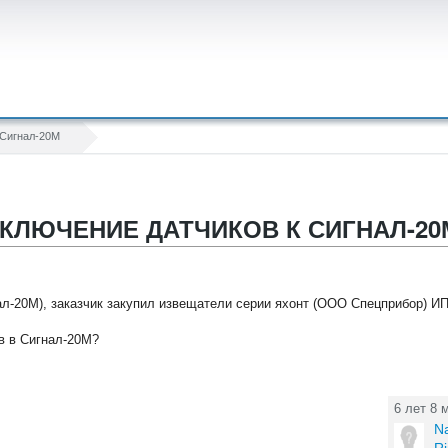
 Сигнал-20М
КЛЮЧЕНИЕ ДАТЧИКОВ К СИГНАЛ-20
л-20М), заказчик закупил извещатели серии яхонт (ООО Спецприбор) ИП
в в Сигнал-20М?
6 лет 8 
Na