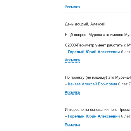
#ссылка
День добрый, Алексей.
Ещё вопрос: Мурена это именно Му
C2000-Периметр умеет работать с Му
–
Горелый Юрий Алексеевич
6 лет
#ссылка
По проекту (не нашему) это Мурена-
–
Кечаев Алексей Борисович
6 лет 
#ссылка
Интересно на основании чего Проек
–
Горелый Юрий Алексеевич
6 лет
#ссылка