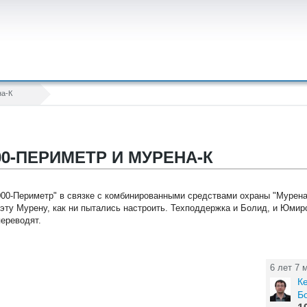
на-К
0-ПЕРИМЕТР И МУРЕНА-К
2000-Периметр" в связке с комбинированными средствами охраны "Мурен
 эту Мурену, как ни пытались настроить. Техподдержка и Болид, и Юмирс
переводят.
6 лет 7 
К
Б