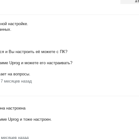
1
ной настройке.
анных.
ся и Вы настроить её можете с ПК?
амме Uprog и можете его настраивать?
ает на вопросы.
 7 месяцев назад
она настроена
мме Uprog и тоже настроен.
7 месяцев назад