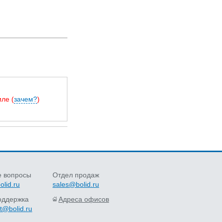
ле (
зачем?
)
 вопросы
Отдел продаж
olid.ru
sales@bolid.ru
оддержка
Адреса офисов
t@bolid.ru