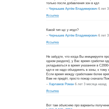
только после добавления зон в кдл
–
Чернышев Артём Владимирович
6 лет 
#ссылка
Какой тип щс у ипдл?
–
Чернышев Артём Владимирович
6 лет 
#ссылка
Не забудте, что когда Вы инициируете пр
одном разделе), у Вас время сработки од
укладываться в время указанное в С2000-
кдл-е не надо объединять в зоны, к тому 
Если время между сработками более врем
Вам не придёт, просто пожар сначала Пож
–
Харламов Роман
6 лет 3 месяца назад
#ссылка
Вот там объясняю про варианты получени