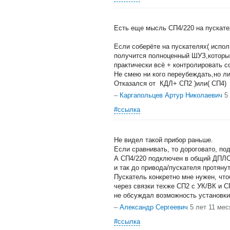
Есть еще мысль СП4/220 на пускател
Если соберёте на пускателях( испол
получится полноценный ШУЗ,которы
практически всё + контролировать с
Не смею ни кого переубеждать,но ли
Отказался от КДЛ+ СП2 )или( СП4)
–
Каргапольцев Артур Николаевич
5
#ссылка
Не видел такой прибор раньше.
Если сравнивать, то дороговато, п
А СП4/220 подключен в общий ДПЛС 
и так до привода/пускателя протянут
Пускатель конкретно мне нужен, чт
через связки техже СП2 с УК/ВК и 
не обсуждал возможность установки
–
Александр Сергеевич
5 лет 11 мес
#ссылка