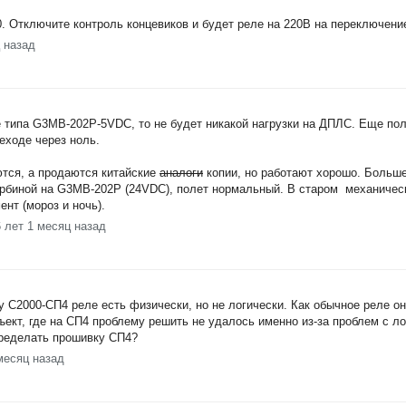
0. Отключите контроль концевиков и будет реле на 220В на переключени
ц назад
 типа G3MB-202P-5VDC, то не будет никакой нагрузки на ДПЛС. Еще п
реходе через ноль.
ются, а продаются китайские
аналоги
копии, но работают хорошо. Больш
урбиной на G3MB-202P (24VDC), полет нормальный. В старом механичес
нт (мороз и ночь).
6 лет 1 месяц назад
у С2000-СП4 реле есть физически, но не логически. Как обычное реле о
ект, где на СП4 проблему решить не удалось именно из-за проблем с л
еределать прошивку СП4?
месяц назад