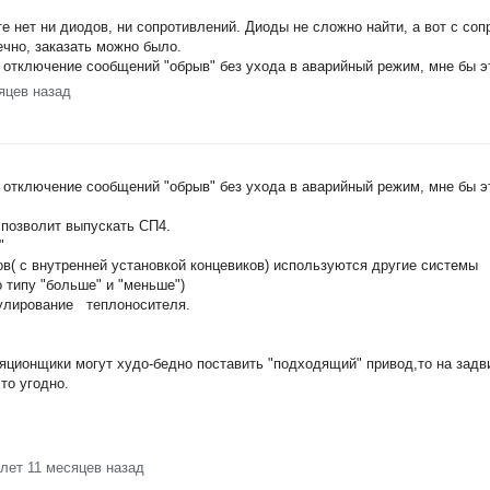
те нет ни диодов, ни сопротивлений. Диоды не сложно найти, а вот с со
ечно, заказать можно было.
 отключение сообщений "обрыв" без ухода в аварийный режим, мне бы эт
яцев назад
 отключение сообщений "обрыв" без ухода в аварийный режим, мне бы э
 позволит выпускать СП4.
"
в( с внутренней установкой концевиков) используются другие системы
 типу "больше" и "меньше")
гулирование теплоносителя.
ляционщики могут худо-бедно поставить "подходящий" привод,то на зад
то угодно.
 лет 11 месяцев назад