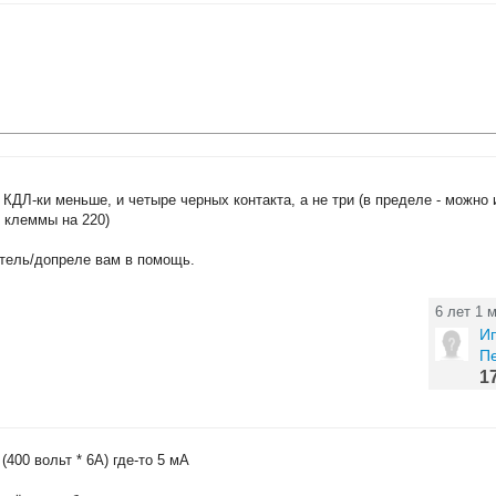
КДЛ-ки меньше, и четыре черных контакта, а не три (в пределе - можно 
е клеммы на 220)
атель/допреле вам в помощь.
6 лет 1 
Ип
П
1
400 вольт * 6А) где-то 5 мА