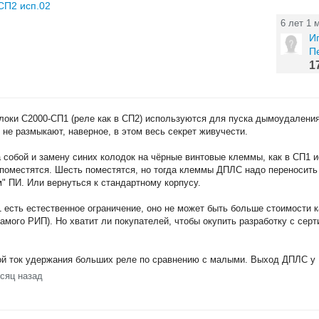
СП2 исп.02
6 лет 1 
И
П
1
блоки С2000-СП1 (реле как в СП2) используются для пуска дымоудаления
о не размыкают, наверное, в этом весь секрет живучести.
а собой и замену синих колодок на чёрные винтовые клеммы, как в СП1 
 поместятся. Шесть поместятся, но тогда клеммы ДПЛС надо переносить
м" ПИ. Или вернуться к стандартному корпусу.
 есть естественное ограничение, оно не может быть больше стоимости к
амого РИП). Но хватит ли покупателей, чтобы окупить разработку с сер
акой ток удержания больших реле по сравнению с малыми. Выход ДПЛС у
есяц назад