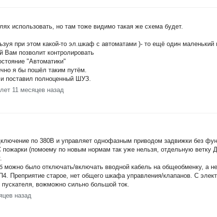
ях использовать, но там тоже видимо такая же схема будет.
ьзуя при этом какой-то эл.шкаф с автоматами )- то ещё один маленький 
й Вам позволит контролировать
остояние "Автоматики"
чно я бы пошёл таким путём.
 и поставил полноценный ШУЗ.
 лет 11 месяцев назад
одключение по 380В и управляет однофазным приводом задвижки без фун
пожарки (помоему по новым нормам так уже нельзя, отдельную ветку Д
.
об можно было отключать/включать вводной кабель на общеобменку, а н
СП4. Преприятие старое, нет общего шкафа управления/клапанов. С элек
 пускателя, вожможно сильно большой ток.
яцев назад