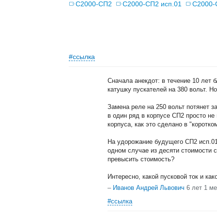
С2000-СП2
С2000-СП2 исп.01
С2000-
#ссылка
Сначала анекдот: в течение 10 лет 
катушку пускателей на 380 вольт. Н
Замена реле на 250 вольт потянет з
в один ряд в корпусе СП2 просто не
корпуса, как это сделано в "коротко
На удорожание будущего СП2 исп.01
одном случае из десяти стоимости с
превысить стоимость?
Интересно, какой пусковой ток и к
–
Иванов Андрей Львович
6 лет 1 м
#ссылка