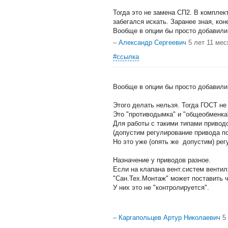
Тогда это не замена СП2. В комплек
забегался искать. Заранее зная, кон
Вообще в опции бы просто добавили
–
Александр Сергеевич
5 лет 11 мес
#ссылка
Вообще в опции бы просто добавили
Этого делать нельзя. Тогда ГОСТ не
Это "противодымка" и "общеобменка
Для работы с такими типами приводо
(допустим регулирование привода по
Но это уже (опять же допустим) ре
Назначение у приводов разное.
Если на клапана вент.систем венти
"Сан.Тех.Монтаж" может поставить ч
У них это не "контролируется".
–
Каргапольцев Артур Николаевич
5