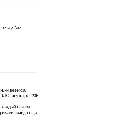
шаг и у Вас
кции реверса.
ПЛС тянуть), а 220В
е каждый привод
триками правда еще