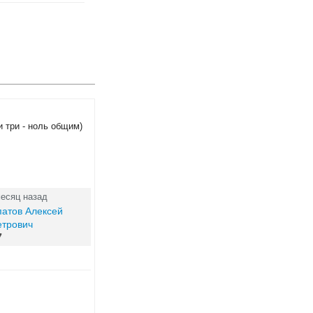
и три - ноль общим)
месяц назад
атов Алексей
етрович
7