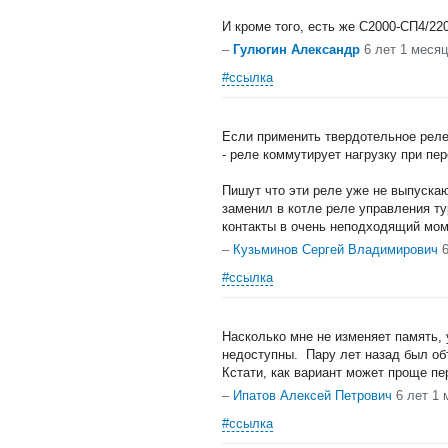
И кроме того, есть же С2000-СП4/22
–
Гулюгин Александр
6 лет 1 меся
#ссылка
Если применить твердотельное реле
- реле коммутирует нагрузку при пе
Пишут что эти реле уже не выпуска
заменил в котле реле управления т
контакты в очень неподходящий моме
–
Кузьминов Сергей Владимирович
#ссылка
Насколько мне не изменяет память, 
недоступны. Пару лет назад был объ
Кстати, как вариант может проще п
–
Ипатов Алексей Петрович
6 лет 1 
#ссылка