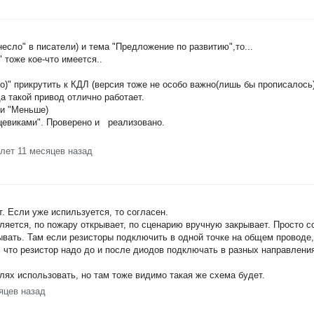
несло" в писатели) и тема "Предложение по развитию",то...
 тоже кое-что имеется..
)" прикрутить к КДЛ (версия тоже не особо важно(лишь бы прописалось)
а такой привод отлично работает.
 и "Меньше)
цевиками". Проверено и реализовано.
 лет 11 месяцев назад
. Если уже испильзуется, то согласен.
вляется, по пожару открывает, по сценарию вручную закрывает. Просто 
вать. Там если резисторы подключить в одной точке на общем проводе, 
 что резистор надо до и после диодов подключать в разных направления
ях использовать, но там тоже видимо такая же схема будет.
яцев назад