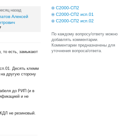
С2000-СП2
месяц назад
С2000-СП2 исп.01
патов Алексей
С2000-СП2 исп.02
етрович
7
По каждому вопросу/ответу можно
добавлять комментарии.
Комментарии предназначены для
уточнения вопроса/ответа.
, то есть, замыкают
исп.01. Десять клемм
 на другую сторону
абеля до РИП (и в
тификацией и не
 КДЛ не резиновый.