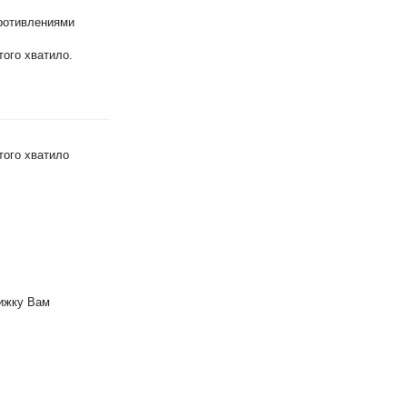
противлениями
ого хватило.
того хватило
вижку Вам