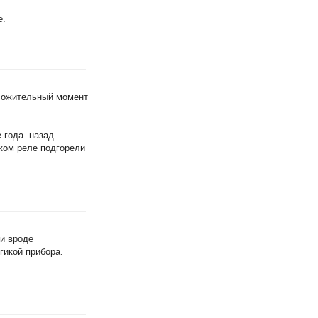
е.
оложительный момент
е года назад
ком реле подгорели
ни вроде
огикой прибора.