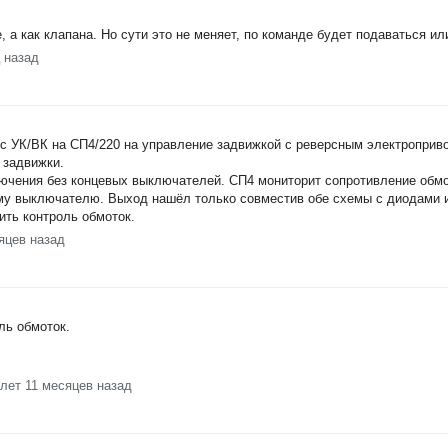
, а как клапана. Но сути это не меняет, по команде будет подаваться и
ц назад
 с УК/ВК на СП4/220 на управление задвижкой с реверсным электроприв
 задвижки.
ючения без концевых выключателей. СП4 мониторит сопротивление обмо
ому выключателю. Выход нашёл только совместив обе схемы с диодами 
ить контроль обмоток.
яцев назад
ль обмоток.
 лет 11 месяцев назад