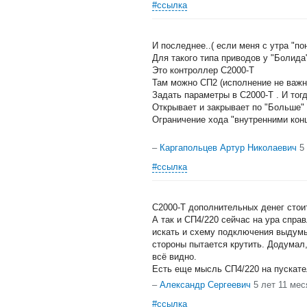
#ссылка
И последнее..( если меня с утра "по
Для такого типа приводов у "Болида"
Это контроллер С2000-Т
Там можно СП2 (исполнение не важно
Задать параметры в С2000-Т . И тогд
Открывает и закрывает по "Больше"
Ограничение хода "внутренними кон
–
Каргапольцев Артур Николаевич
5
#ссылка
C2000-T дополнительных денег стоит
А так и СП4/220 сейчас на ура спра
искать и схему подключения выдумы
стороны пытается крутить. Додумал,
всё видно.
Есть еще мысль СП4/220 на пускател
–
Александр Сергеевич
5 лет 11 мес
#ссылка