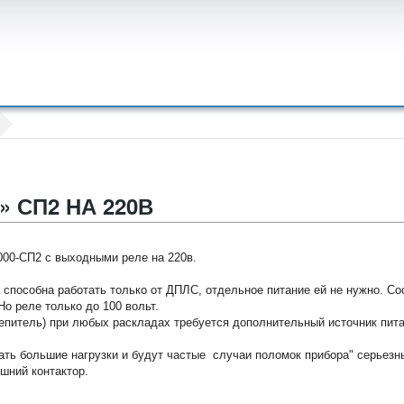
 СП2 НА 220В
00-СП2 с выходными реле на 220в.
способна работать только от ДПЛС, отдельное питание ей не нужно. Со
о реле только до 100 вольт.
епитель) при любых раскладах требуется дополнительный источник пита
ать большие нагрузки и будут частые случаи поломок прибора" серьез
ешний контактор.