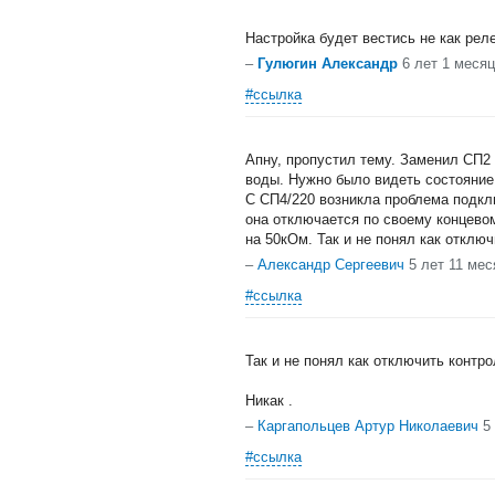
Настройка будет вестись не как реле
–
Гулюгин Александр
6 лет 1 меся
#ссылка
Апну, пропустил тему. Заменил СП2
воды. Нужно было видеть состояние
С СП4/220 возникла проблема подкл
она отключается по своему концев
на 50кОм. Так и не понял как отключ
–
Александр Сергеевич
5 лет 11 мес
#ссылка
Так и не понял как отключить контро
Никак .
–
Каргапольцев Артур Николаевич
5
#ссылка