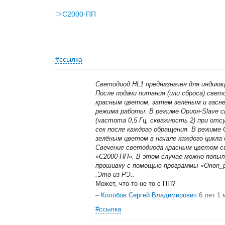
С2000-ПП
#ссылка
Светодиод HL1 предназначен для индика
После подачи питания (или сброса) све
красным цветом, затем зелёным и гасн
режима работы. В режиме Орион-Slave 
(частота 0,5 Гц, скважность 2) при от
сек после каждого обращения. В режиме
зелёным цветом в начале каждого цикла
Свечение светодиода красным цветом с
«С2000-ПП». В этом случае можно попы
прошивку с помощью программы «Orion_p
.Это из РЭ..
Может, что-то не то с ПП?
–
Колобов Сергей Владимирович
6 лет 1 
#ссылка