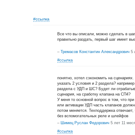
#ссылка
Все что вы описали, можно сделать в ша
правильно раздать, первый шаг имеет вы
–
Тремасов Константин Александрович
5 
#ссылка
понятно, хотел сэкономить на сценариях
указать 2 условия и 2 раздела? например
раздела с УДП и ШС? Будет ли отрабатыв
сценария, на сработку клапана на СП4?
У меня то основной вопрос в том, что пр
или активации УДП часть клапанов должна
потом меняется. Техподдержка отвечает,
без вспомогательных реле и шлейфов
–
Шимец Руслан Федорович
5 лет 11 мес
#ссылка