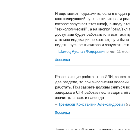
И еще может подскажите, если я в один 
контролирующий пуск вентилятора, и рел
которое запускает этот шкаф, выведу это
"технологический", а на кнопку "откл/вкл
доступами будет работать или все таки п
а то мне индикации не хватает, ну и был
видеть пуск вентилятора и запускать его
–
Шимец Руслан Федорович
5 лет 11 мес
#ссылка
Разрешающие работают по ИЛИ, запрет ра
два раздела, то при выполненни условий 
работать. При заврете должны сняться вс
задержка в СП4 работает если задать её 
значит для всех и навсегда.
–
Тремасов Константин Александрович
5 
#ссылка
Будет ли отрабатывать задержка, выстав