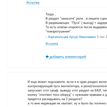
#ссылка
Тогда...
В раздел "заносите" реле...и пишите сце
В разрешающих "Пуск" ( выход) + задерж
То есть клапан откроется после выдержк
"пожаротушения".
–
Каргапольцев Артур Николаевич
5 лет 
#ссылка
добавить комментарий
И еще может подскажите, если я в один раздел вклю
контролирующий пуск вентилятора, и реле(технологи
запускает этот шкаф, выведу этот раздел на БКИ, тип
кнопку "откл/вкл техн.оборуд" с нужными правами и 
придется раскидывать на 2 раздела?
а то мне индикации не хватает, ну и было бы логично