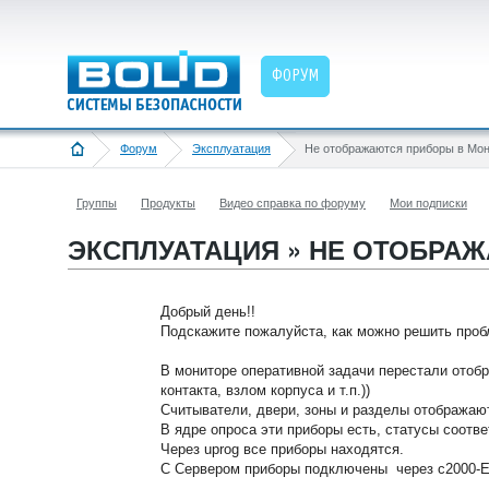
ФОРУМ
Форум
Эксплуатация
Группы
Продукты
Видео справка по форуму
Мои подписки
ЭКСПЛУАТАЦИЯ » НЕ ОТОБРА
Добрый день!!
Подскажите пожалуйста, как можно решить про
В мониторе оперативной задачи перестали отобр
контакта, взлом корпуса и т.п.))
Считыватели, двери, зоны и разделы отображают
В ядре опроса эти приборы есть, статусы соотв
Через uprog все приборы находятся.
С Сервером приборы подключены через с2000-Et