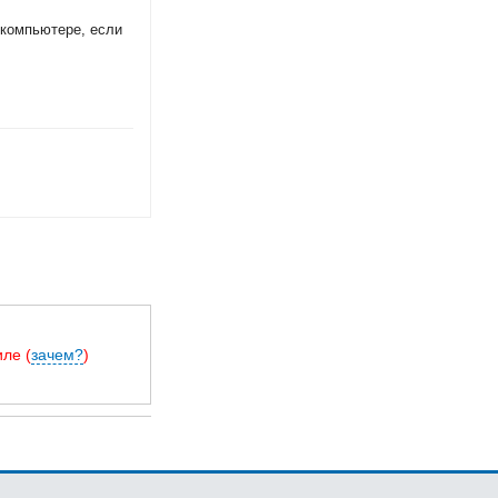
 компьютере, если
ле (
зачем?
)