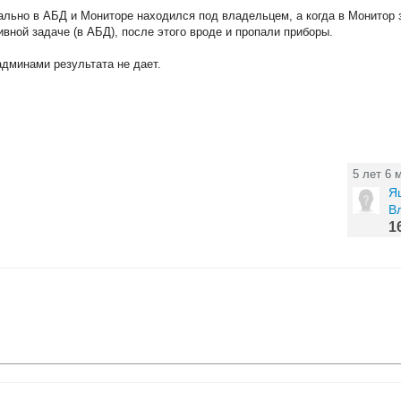
чально в АБД и Мониторе находился под владельцем, а когда в Монитор
вной задаче (в АБД), после этого вроде и пропали приборы.
админами результата не дает.
5 лет 6 
Я
В
1