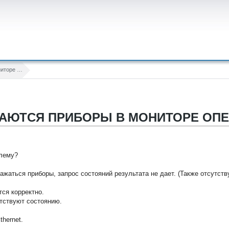
Не отображаются приборы в Мониторе оперативной задачи
ЖАЮТСЯ ПРИБОРЫ В МОНИТОРЕ ОП
блему?
ажаться приборы, запрос состояний результата не дает. (Также отсутст
ся корректно.
етствуют состоянию.
hernet.