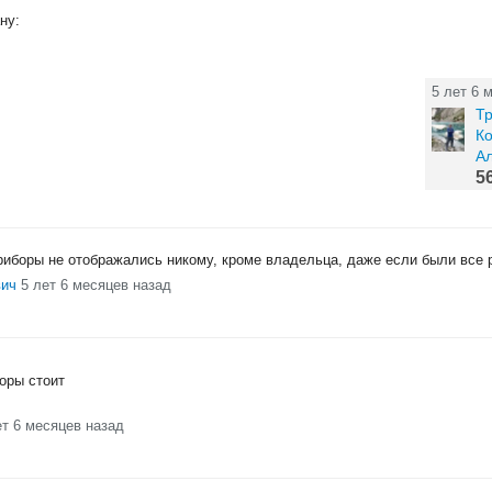
ну:
5 лет 6 
Т
Ко
А
5
приборы не отображались никому, кроме владельца, даже если были все 
вич
5 лет 6 месяцев назад
оры стоит
ет 6 месяцев назад