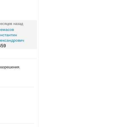
месяцев назад
ремасов
нстантин
лександрович
659
разрешения.