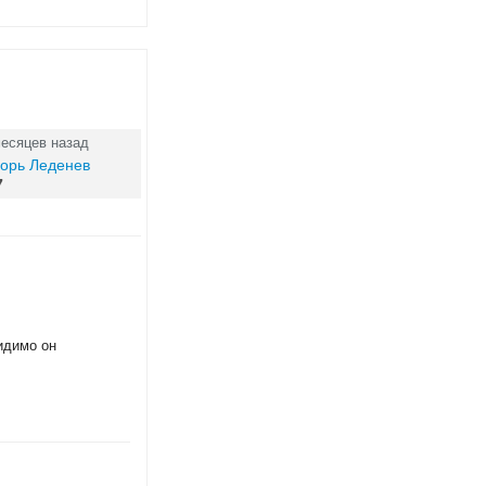
месяцев назад
горь Леденев
7
идимо он