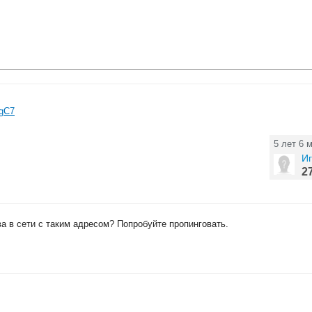
XgC7
5 лет 6 
И
2
а в сети с таким адресом? Попробуйте пропинговать.