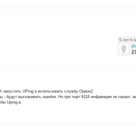
5 лет 6 
И
2
К запустить UProg и использовать службу Орион2.
ы - будут выскакивать ошибки. Но про порт 8118 инфрмации не нашел, в
бы Uprog-а.