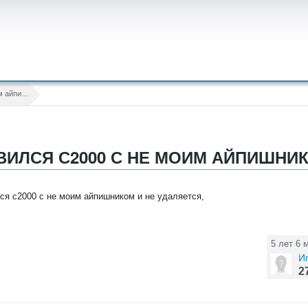
откуда появился с2000 с не моим айпишником и не удаляется
ВИЛСЯ С2000 С НЕ МОИМ АЙПИШНИ
ся с2000 с не моим айпишником и не удаляется,
5 лет 6 
И
2