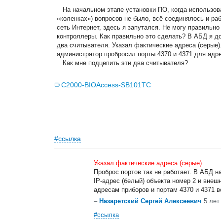
На начальном этапе установки ПО, когда использов
«коленках») вопросов не было, всё соединялось и раб
сеть Интернет, здесь я запутался. Не могу правильн
контроллеры. Как правильно это сделать? В АБД я до
два считывателя. Указал фактические адреса (серые)
администратор пробросил порты 4370 и 4371 для адр
Как мне подцепить эти два считывателя?
С2000-BIOAccess-SB101TC
#ссылка
Указал фактические адреса (серые)
Проброс портов так не работает. В АБД н
IP-адрес (белый) объекта номер 2 и внеш
адресам приборов и портам 4370 и 4371 в
–
Назаретский Сергей Алексеевич
5 лет
#ссылка