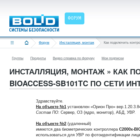
ФОРУМ
Форум
Инсталляция, монтаж
Группы
Продукты
Видео справка по форуму
Мои подписки
ИНСТАЛЛЯЦИЯ, МОНТАЖ » КАК П
BIOACCESS-SB101TC ПО СЕТИ ИН
Здравствуйте.
На объекте №1
установлен «Орион Про» вер.1.20.3.8
Состав ПО
: Сервер, ОЗ (ядро, монитор), АБД, УВР.
На объекте №2
(удаленный)
имеются два биометрических контроллера
С2000x-BI
использоваться для УВР по фотоидентификации лица