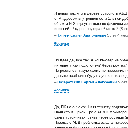
Я понял так, что в дереве устройств АБ
c IP-адресом внутренней сети 1, к ней д
объекта №2, где указываю не физические 
внешний IP-адрес роутера объекта 2 (бел
–
Тяпкин Сергей Анатольевич
5 лет 4 мес
#ссылка
По идее да, все так. А компьютер на объе
интернету как подключен? Через роутер? 
Но реально я такую схему не проверял, п
дальше проблемы будут, лучше в тех.под
–
Назаретский Сергей Алексеевич
5 лет
#ссылка
Да, ПК на объекте 1 к интернету подключ
меня стоит Орион Про с АБД и Монитором
Связь устойчивая. связь через роутеры (
Правда, с АБД проблемка вышла, некорре
запросе информацию о ключах), но я дума