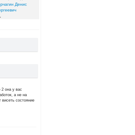
рчагин Денис
ергеевич
1
 2 она у вас
боток, а не на
т висеть состояние