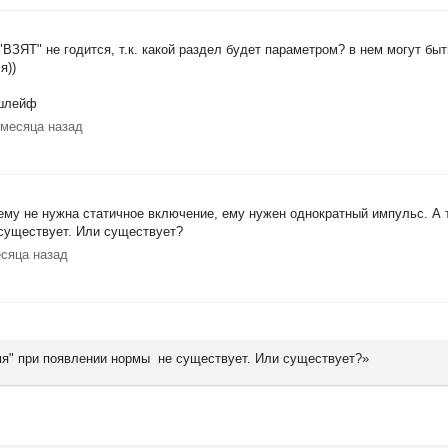
ЗЯТ" не годится, т.к. какой раздел будет параметром? в нем могут бы
я))
-шлейф
 месяца назад
 ему не нужна статичное включение, ему нужен однократный импульс. А 
 существует. Или существует?
есяца назад
мя" при появлении нормы не существует. Или существует?»