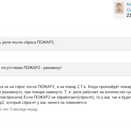
Ко
С
2
ь реле после сброса ПОЖАР2,
 отсутствкии ПОЖАР2 - разомкнут
ка не на сброс после ПОЖАР2, а на пожар 2.Т.е. Когда произойдёт пожар
разомкнуто, при пожаре замкнуто. Т. е. реле работает на количество сра
ли(сбросили) Если ПОЖАР2 не обработают(сбросят), то у вас так и буде
2, который сбросят у вас ничего не поменяется.
5 лет 3 месяца назад