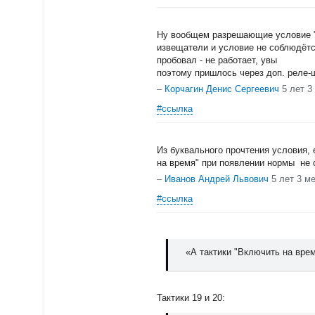
Ну вообщем разрешающие условие "В
извещатели и условие не соблюдётс
пробовал - не работает, увы
поэтому пришлось через доп. реле
–
Корчагин Денис Сергеевич
5 лет 3
#ссылка
Из буквального прочтения условия,
на время" при появлении нормы не
–
Иванов Андрей Львович
5 лет 3 м
#ссылка
«А тактики "Включить на вре
Тактики 19 и 20: