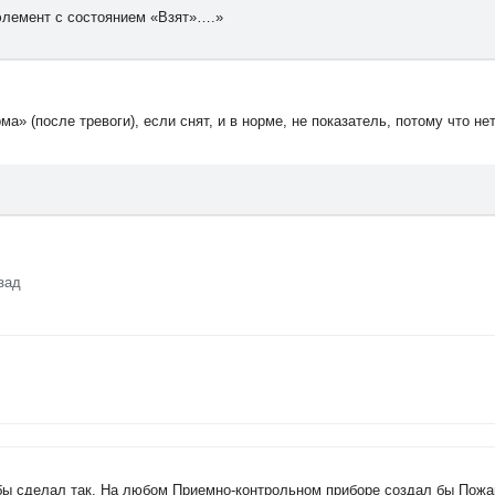
элемент с состоянием «Взят»….»
ма» (после тревоги), если снят, и в норме, не показатель, потому что не
зад
 бы сделал так. На любом Приемно-контрольном приборе создал бы Пож