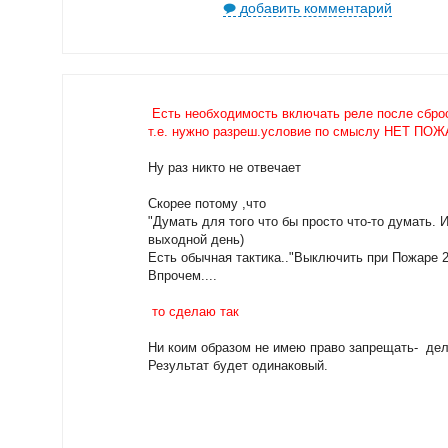
добавить комментарий
Есть необходимость включать реле после сбр
т.е. нужно разреш.условие по смыслу НЕТ ПО
Ну раз никто не отвечает
Скорее потому ,что
"Думать для того что бы просто что-то думать. 
выходной день)
Есть обычная тактика.."Выключить при Пожаре 2
Впрочем....
то сделаю так
Ни коим образом не имею право запрещать- дел
Результат будет одинаковый.​