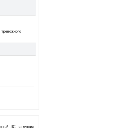
т тревожного
арный ШС, заглушил