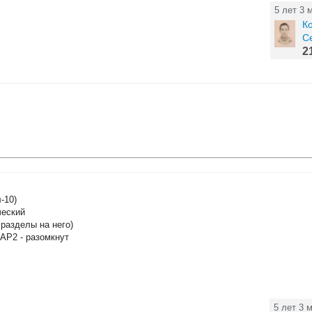
5 лет 3 
К
С
2
-10)
ческий
разделы на него)
АР2 - разомкнут
5 лет 3 