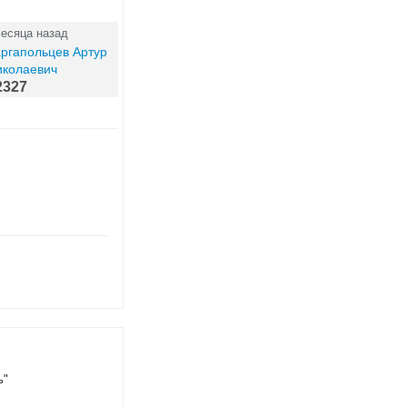
месяца назад
ргапольцев Артур
иколаевич
2327
ь"