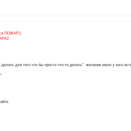
оса ПОЖАР2,
ЖАРА2
И делать для того что бы просто что-то делать" желание мало у кого ест
"
айте.