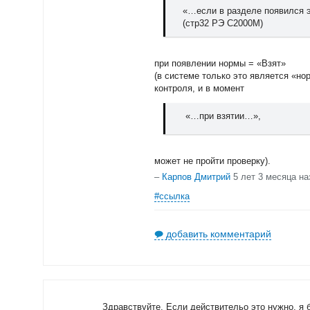
«…если в разделе появился 
(стр32 РЭ С2000М)
при появлении нормы = «Взят»
(в системе только это является «нор
контроля, и в момент
«…при взятии…»,
может не пройти проверку).
–
Карпов Дмитрий
5 лет 3 месяца на
#ссылка
добавить комментарий
Здравствуйте. Если действительо это нужно, я