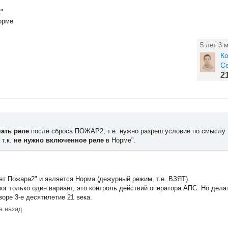
"
орме
5 лет 3 
Ко
С
2
ать реле
после сброса ПОЖАР2, т.е. нужно разреш.условие по смыслу
 т.к.
не нужно включенное реле
в Норме".
ет Пожара2" и является Норма (дежурный режим, т.е. ВЗЯТ).
ог только один вариант, это контроль действий оператора АПС. Но дела
воре 3-е десятилетие 21 века.
а назад