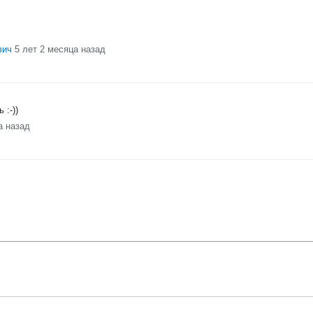
вич
5 лет 2 месяца назад
 :-))
а назад