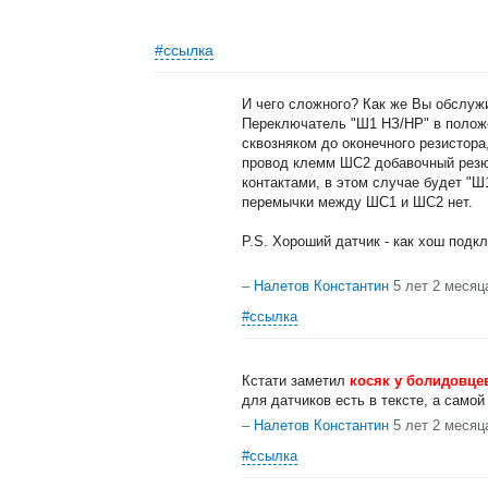
#ссылка
И чего сложного? Как же Вы обслужи
Переключатель "Ш1 НЗ/НР" в полож
сквозняком до оконечного резистор
провод клемм ШС2 добавочный резюк
контактами, в этом случае будет "Ш
перемычки между ШС1 и ШС2 нет.
P.S. Хороший датчик - как хош подк
–
Налетов Константин
5 лет 2 месяц
#ссылка
Кстати заметил
косяк у болидовце
для датчиков есть в тексте, а самой
–
Налетов Константин
5 лет 2 месяц
#ссылка