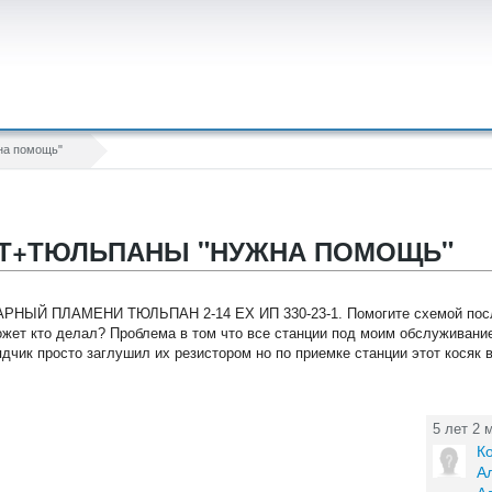
а помощь"
ПТ+ТЮЛЬПАНЫ "НУЖНА ПОМОЩЬ"
РНЫЙ ПЛАМЕНИ ТЮЛЬПАН 2-14 EX ИП 330-23-1. Помогите схемой пос
жет кто делал? Проблема в том что все станции под моим обслуживани
ядчик просто заглушил их резистором но по приемке станции этот косяк
5 лет 2 
К
А