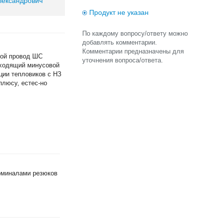
лександрович
Продукт не указан
По каждому вопросу/ответу можно
добавлять комментарии.
Комментарии предназначены для
вой провод ШС
уточнения вопроса/ответа.
иходящий минусовой
ции тепловиков с НЗ
плюсу, естес-но
номиналами резюков