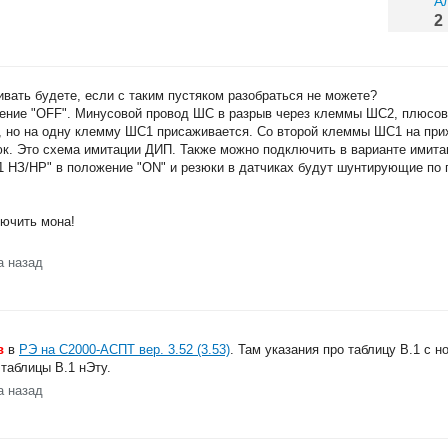
А
2
вать будете, если с таким пустяком разобраться не можете?
ение "OFF". Минусовой провод ШС в разрыв через клеммы ШС2, плюсо
а, но на одну клемму ШС1 присаживается. Со второй клеммы ШС1 на пр
. Это схема имитации ДИП. Также можно подключить в варианте имита
1 НЗ/НР" в положение "ON" и резюки в датчиках будут шунтирующие по 
лючить мона!
а назад
в
в
РЭ на С2000-АСПТ вер. 3.52 (3.53)
. Там указания про таблицу В.1 с 
 таблицы В.1 нЭту.
а назад