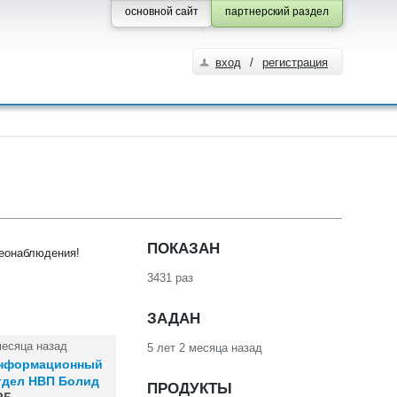
основной сайт
партнерский раздел
вход
/
регистрация
ПОКАЗАН
деонаблюдения!
3431 раз
ЗАДАН
месяца назад
5 лет 2 месяца назад
нформационный
тдел НВП Болид
ПРОДУКТЫ