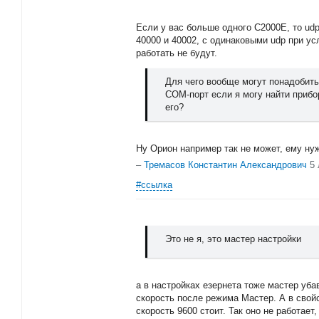
Если у вас больше одного С2000Е, то ud
40000 и 40002, с одинаковыми udp при ус
работать не будут.
Для чего вообще могут понадобить
COM-порт если я могу найти прибо
его?
Ну Орион например так не может, ему нуж
–
Тремасов Константин Александрович
5 
#ссылка
Это не я, это мастер настройки
а в настройках езернета тоже мастер уба
скорость после режима Мастер. А в свойс
скорость 9600 стоит. Так оно не работает