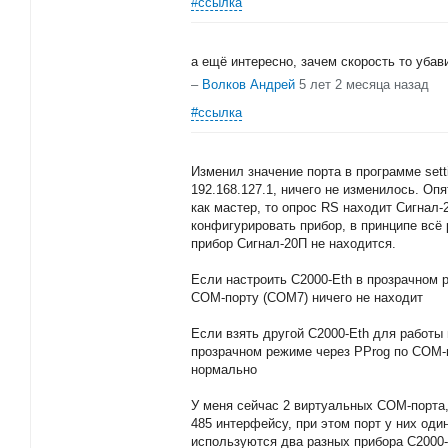
#ссылка
а ещё интересно, зачем скорость то убав
–
Волков Андрей
5 лет 2 месяца назад
#ссылка
Изменил значение порта в программе sett
192.168.127.1, ничего не изменилось. Опя
как мастер, то опрос RS находит Сигнал
конфигурировать прибор, в принципе всё
прибор Сигнал-20П не находится.
Если настроить С2000-Eth в прозрачном р
COM-порту (COM7) ничего не находит
Если взять другой С2000-Eth для работы 
прозрачном режиме через PProg по COM-
нормально
У меня сейчас 2 виртуальных COM-порта,
485 интерфейсу, при этом порт у них один
используются два разных прибора С2000-