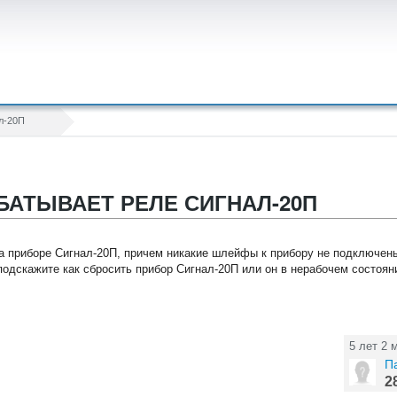
л-20П
БАТЫВАЕТ РЕЛЕ СИГНАЛ-20П
на приборе Сигнал-20П, причем никакие шлейфы к прибору не подключен
 подскажите как сбросить прибор Сигнал-20П или он в нерабочем состоян
5 лет 2 
П
2