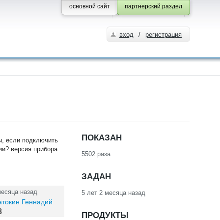
основной сайт
партнерский раздел
вход
/
регистрация
ПОКАЗАН
ы, если подключить
ии? версия прибора
5502 раза
ЗАДАН
месяца назад
5 лет 2 месяца назад
атокин Геннадий
8
ПРОДУКТЫ