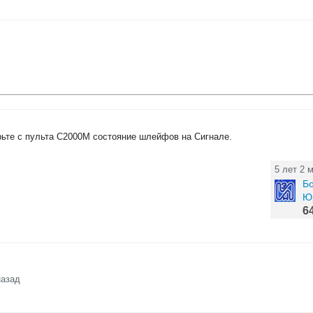
рьте с пульта С2000М состояние шлейфов на Сигнале.
5 лет 2 
Б
Ю
6
назад