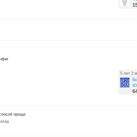
1
онфиг
5 лет 2 
Б
Ю
6
 способ проще
назад