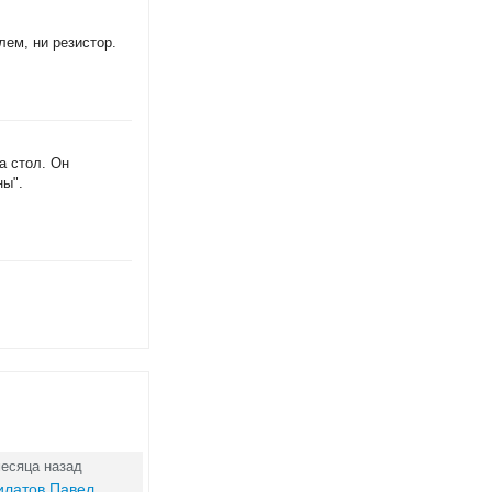
лем, ни резистор.
а стол. Он
ны".
месяца назад
илатов Павел