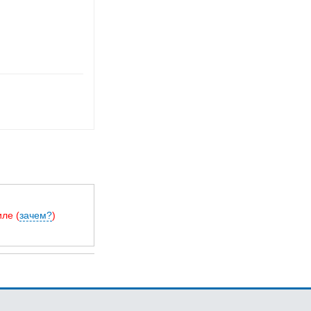
ле (
зачем?
)