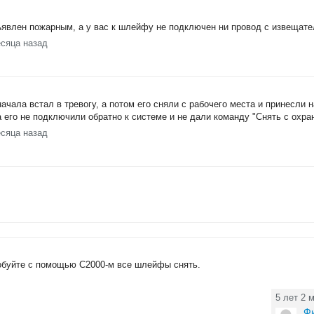
явлен пожарным, а у вас к шлейфу не подключен ни провод с извещате
есяца назад
ачала встал в тревогу, а потом его сняли с рабочего места и принесли н
ка его не подключили обратно к системе и не дали команду "Снять с охра
есяца назад
обуйте с помощью С2000-м все шлейфы снять.
5 лет 2 
Ф