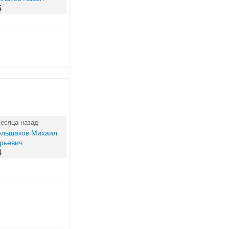
5
месяца назад
ольшаков Михаил
рьевич
4