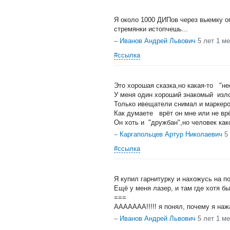
Я около 1000 ДИПов через выемку о
стремянки истопчешь...
–
Иванов Андрей Львович
5 лет 1 м
#ссылка
Это хорошая сказка,но какая-то "н
У меня один хороший знакомый изло
Только ивещатели снимал и маркеро
Как думаете врёт он мне или не вр
Он хоть и "дружбан",но человек как
–
Каргапольцев Артур Николаевич
5
#ссылка
Я купил гарнитурку и нахожусь на п
Ещё у меня лазер, и там где хотя б
===
ААААААА!!!!! я понял, почему я наж
–
Иванов Андрей Львович
5 лет 1 м