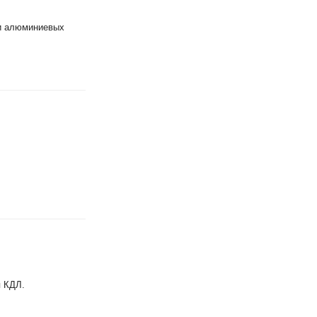
ри алюминиевых
я КДЛ.