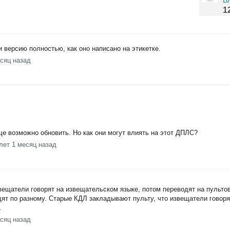
В
1
 версию полностью, как оно написано на этикетке.
есяц назад
е возможно обновить. Но как они могут влиять на этот ДПЛС?
лет 1 месяц назад
ещатели говорят на извещательском языке, потом переводят на пультов
дят по разному. Старые КДЛ закладывают пульту, что извещатели гово
.
есяц назад