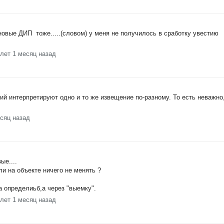
 новые ДИП тоже.....(словом) у меня не получилось в сработку увестию
 лет 1 месяц назад
сий интерпретируют одно и то же извещение по-разному. То есть неважно
есяц назад
ые....
ли на объекте ничего не менять ?
а определиьб,а через "выемку".
 лет 1 месяц назад