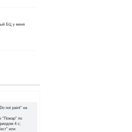
ный БЦ у меня
 not paint" на
е "Пожар" по
риодом 4 с;
ест" или