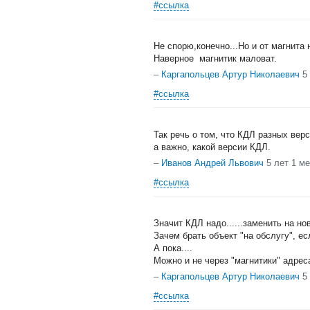
#ссылка
Не спорю,конечно...Но и от магнита
Наверное магнитик маловат.
–
Каргапольцев Артур Николаевич
5
#ссылка
Так речь о том, что КДЛ разных вер
а важно, какой версии КДЛ.
–
Иванов Андрей Львович
5 лет 1 м
#ссылка
Значит КДЛ надо......заменить на нов
Зачем брать объект "на обслугу", ес
А пока....
Можно и не через "магнитики" адрес
–
Каргапольцев Артур Николаевич
5
#ссылка