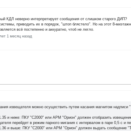
овый КДЛ неверно интерпретирует сообщения от слишком старого ДИП?
истемы, приводить их в порядок, "штоп блястело". Но на этот 8-миэтаж
овляется всё постепенно и аккуратно, чтоб не легло.
лет 1 месяц назад
ания извещателя можно осуществить путем касания магнитом надписи "Do
1.35 и ниже: ПКУ "С2000" или АРМ "Орион" должен отобразить извещени
теля перейдет в режим парного мигания с интервалом в паре 0,5 с и пе
 1.36 и выше: ПКУ "С2000" или АРМ "Орион" должен выдать сообщение "Т