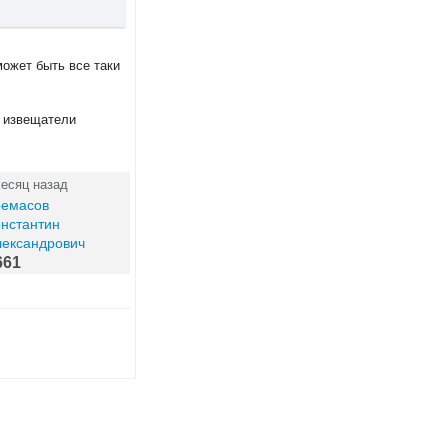
ожет быть все таки
и извещатели
месяц назад
ремасов
нстантин
лександрович
661