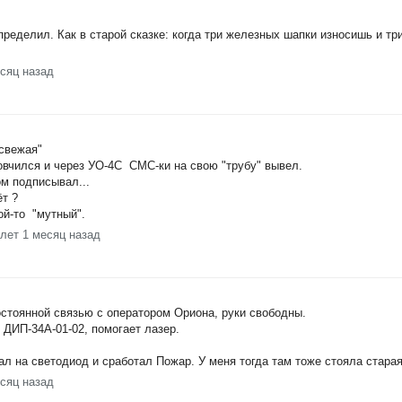
пределил. Как в старой сказке: когда три железных шапки износишь и т
есяц назад
есвежая"
вчился и через УО-4С СМС-ки на свою "трубу" вывел.
м подписывал...
ёт ?
ой-то "мутный".
 лет 1 месяц назад
остоянной связью с оператором Ориона, руки свободны.
ы ДИП-34А-01-02, помогает лазер.
ал на светодиод и сработал Пожар. У меня тогда там тоже стояла стара
есяц назад