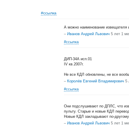
#ссылка
А можно наименование извещателя и
–
Иванов Андрей Львович
5 лет 1 м
#ссылка
ДИП-34А исп.01
IV кв.2007г.
Не все КДЛ обновлены, не все вообщ
–
Королёв Евгений Владимирович
5 
#ссылка
Они подслушивают по ДПЛС, что изв
пульту. Старые и новые КДЛ перево
Новые КДЛ закладывают по-другому
–
Иванов Андрей Львович
5 лет 1 м