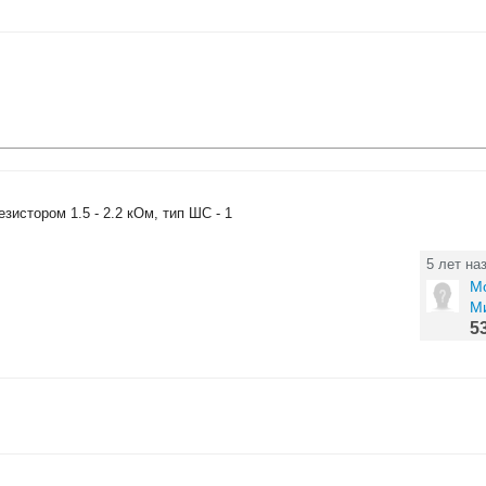
истором 1.5 - 2.2 кОм, тип ШС - 1
5 лет на
М
М
5