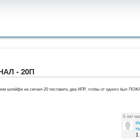
АЛ - 20П
одном шлейфе на сигнал-20 поставить два ИПР, чтобы от одного был П
5 лет на
И
Н
1