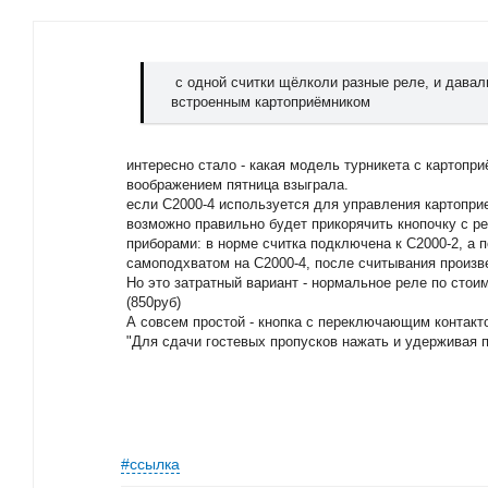
с одной считки щёлколи разные реле, и давал
встроенным картоприёмником
интересно стало - какая модель турникета с картопри
воображением пятница взыграла.
если С2000-4 используется для управления картоприе
возможно правильно будет прикорячить кнопочку с 
приборами: в норме считка подключена к С2000-2, а 
самоподхватом на С2000-4, после считывания произв
Но это затратный вариант - нормальное реле по стои
(850руб)
А совсем простой - кнопка с переключающим контак
"Для сдачи гостевых пропусков нажать и удерживая 
#ссылка