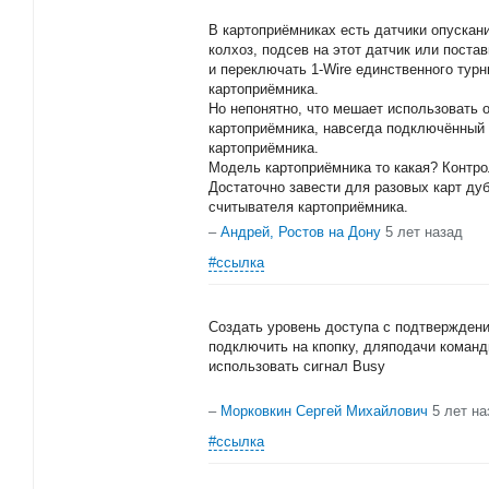
В картоприёмниках есть датчики опускани
колхоз, подсев на этот датчик или поста
и переключать 1-Wire единственного турн
картоприёмника.
Но непонятно, что мешает использовать 
картоприёмника, навсегда подключённый 
картоприёмника.
Модель картоприёмника то какая? Контро
Достаточно завести для разовых карт ду
считывателя картоприёмника.
–
Андрей, Ростов на Дону
5 лет назад
#ссылка
Создать уровень доступа с подтверждени
подключить на кпопку, дляподачи коман
использовать сигнал Busy
–
Морковкин Сергей Михайлович
5 лет на
#ссылка