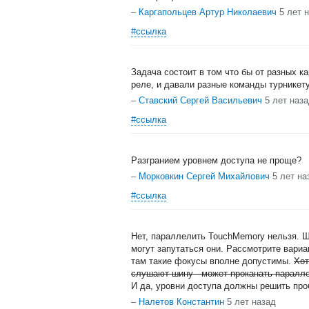
–
Каргапольцев Артур Николаевич
5 лет 
#ссылка
Задача состоит в том что бы от разных к
реле, и давали разные команды турникет
–
Ставский Сергей Васильевич
5 лет наз
#ссылка
Разгранием уровнем доступа не проще?
–
Морковкин Сергей Михайлович
5 лет на
#ссылка
Нет, параллелить TouchMemory нельзя. Ши
могут запутаться они. Рассмотрите вариа
там такие фокусы вполне допустимы.
Хот
слушают шину - может проканать паралл
И да, уровни доступа должны решить про
–
Налетов Константин
5 лет назад