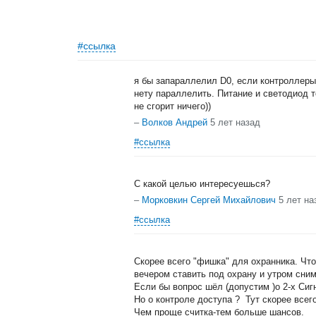
#ссылка
я бы запараллелил D0, если контроллеры
нету параллелить. Питание и светодиод т
не сгорит ничего))
–
Волков Андрей
5 лет назад
#ссылка
С какой целью интересуешься?
–
Морковкин Сергей Михайлович
5 лет на
#ссылка
Скорее всего "фишка" для охранника. Что
вечером ставить под охрану и утром сним
Если бы вопрос шёл (допустим )о 2-х Сиг
Но о контроле доступа ? Тут скорее всег
Чем проще считка-тем больше шансов.