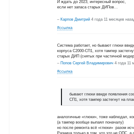
И ждать до 2023, интересный вопрос,
если нет запаса старых ДИПов…
–
Карпов Дмитрий
4 года 11 месяцев наза
#ссылка
Система работает, но бывают глюки ввид
корпуса С2000-СП1, хотя тампер застегну
старых ДИП (снятых при частичной модер
–
Попов Сергей Владимирович
4 года 11 
#ссылка
бывают глюки ввиде появления со
СП1, хотя тампер застегнут на пл
аналогичные «глюки», тоже наблюдал, ког
(а тампер вообще выпаял поначалу)
но после ремонта всё «глюки» разом исч
Разница только в том, что это не ОПС, а