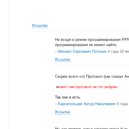
#ссылка
Не входя в режим программирования PP
программирования не может найти.
–
Михаил Сергеевич Потехин
4 года 10 м
#ссылка
Скорее всего что Протокол (как сказал А
м
ожет там протокол не тот выбран.
Так оно и есть.
–
Каргапольцев Артур Николаевич
4 года
#ссылка
Ну, как пример, там в системе могут быт