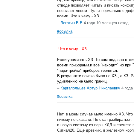
отводе позволяет читать и писать конфи
посылает лесом. Пульт нормально с деф
всеми. Что к чему - ХЗ.
–
Леготин В В
4 года 10 месяцев назад
#ссылка
Что к чему - ХЗ.
Если упоминать ХЗ. То сам недавно отли
всеми приборами.и всё "находит",но при 
"пара-тройка" приборов теряется.
В результате поиска было не ХЗ , а КЗ. Р
удивлению не было границ.
–
Каргапольцев Артур Николаевич
4 года
#ссылка
Нет, в моем случае было именно ХЗ. Что 
никому не сказали. Не стал разбираться. 
в новую систему из пары КДЛ и свежего 
Сигнал20. Еще древних, в железном корп