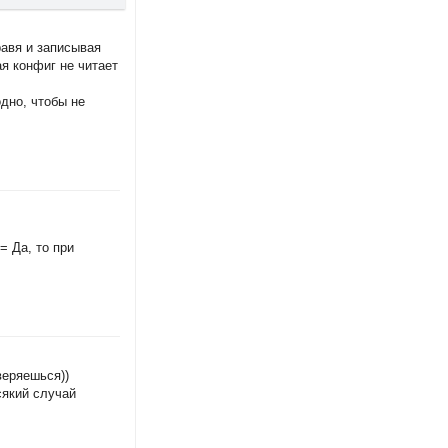
равя и записывая
ая конфиг не читает
дно, чтобы не
= Да, то при
веряешься))
сякий случай