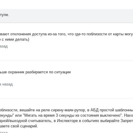
тупе.
вают отклонения доступа из-за того, что где-то поблизости от карты мог
о с ними делать)
азад
ьше охранник разбирается по ситуации
в назад
поблизости, вешайте на реле сирену-маяк-рупор, в АБД простой шаблонн
секунды" или "Мигать на время 3 секунды из состояния выключено". Нах
дной/выходной считыватель, в Инспекторе в событиях выбирайте Запрет
шаете свой сценарий.
азад