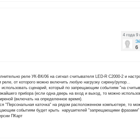
4 года 9
Э
6
олнительно реле УК-ВК/06 на сигнал считывателя LED-R С2000-2 и наст
и реле, от которого можно включить любую нагрузку сирену/рупор...
- использовать сценарий, который по запрещающим событиям "на считыв
жайшего прибора (если одна дверь на вход и выход, то можно использо
сиреной (включать на определенное время).
тся "Персональная каточка" на рядом расположенном компьютере, то мо
рещающим событиям будет крыть нарушителей "запрещающими фразами" 
версии ПКарт