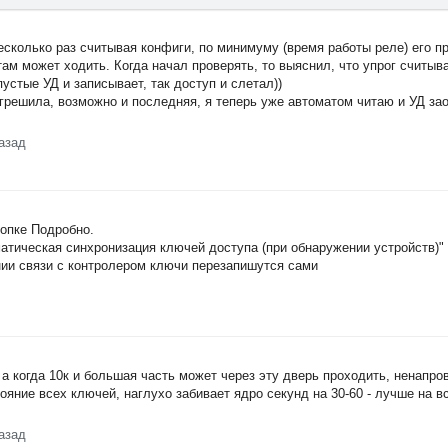
есколько раз считывая конфиги, по минимуму (время работы реле) его п
 там может ходить. Когда начал проверять, то выяснил, что упрог считыв
пустые УД и записывает, так доступ и слетал))
грешила, возможно и последняя, я теперь уже автоматом читаю и УД зао
азад
нопке Подробно.
тическая синхронизация ключей доступа (при обнаружении устройств)" 
нии связи с контролером ключи перезапишутся сами
, а когда 10к и большая часть может через эту дверь проходить, ненапро
яние всех ключей, наглухо забивает ядро секунд на 30-60 - лучше на в
азад