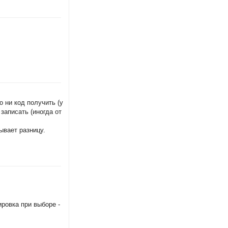
о ни код получить (у
записать (иногда от
ывает разницу.
ировка при выборе -