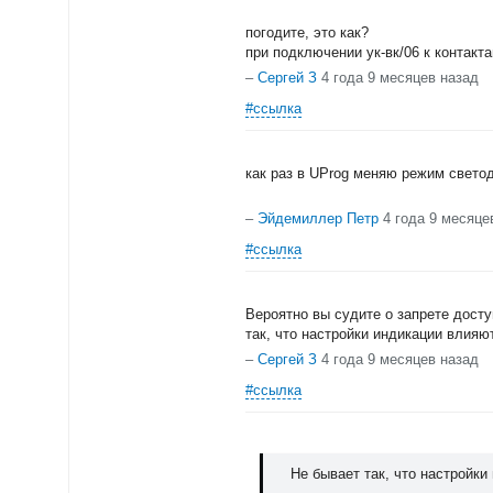
погодите, это как?
при подключении ук-вк/06 к контакт
–
Сергей З
4 года 9 месяцев назад
#ссылка
как раз в UProg меняю режим свето
–
Эйдемиллер Петр
4 года 9 месяце
#ссылка
Вероятно вы судите о запрете досту
так, что настройки индикации влияю
–
Сергей З
4 года 9 месяцев назад
#ссылка
Не бывает так, что настройки