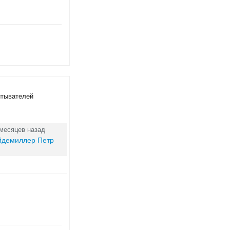
итывателей
 месяцев назад
йдемиллер Петр