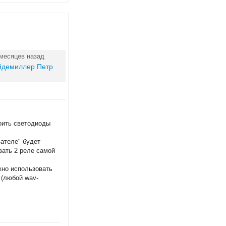
 месяцев назад
йдемиллер Петр
роить светодиоды
ателе" будет
вать 2 реле самой
жно использовать
(любой wav-