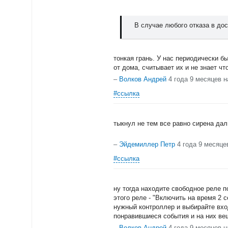
В случае любого отказа в дос
тонкая грань. У нас периодически бы
от дома, считывает их и не знает чт
–
Волков Андрей
4 года 9 месяцев н
#ссылка
тыкнул не тем все равно сирена дал
–
Эйдемиллер Петр
4 года 9 месяце
#ссылка
ну тогда находите свободное реле 
этого реле - "Включить на время 2 
нужный контроллер и выбирайте вхо
понравившиеся события и на них ве
–
Волков Андрей
4 года 9 месяцев н