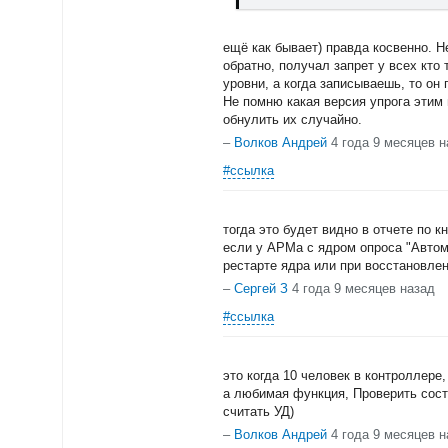
ещё как бывает) правда косвенно. Н
обратно, получал запрет у всех кто
уровни, а когда записываешь, то он 
Не помню какая версия упрога этим 
обнулить их случайно.
–
Волков Андрей
4 года 9 месяцев н
#ссылка
тогда это будет видно в отчете по к
если у АРМа с ядром опроса "Автома
рестарте ядра или при восстановле
–
Сергей З
4 года 9 месяцев назад
#ссылка
это когда 10 человек в контроллере
а любимая функция, Проверить состо
считать УД)
–
Волков Андрей
4 года 9 месяцев н