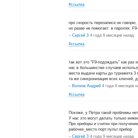
#ссылка
про скорость перезаписи не говорю,
но разве не помогает: в паролях: F
–
Сергей З
4 года 9 месяцев назад
#ссылка
так вот это "F9-подождать" как раз 
нас в большинстве случаев использу
места выдачи карты до турникета 3 м
та же синхронизация всех ключей, д
–
Волков Андрей
4 года 9 месяцев н
#ссылка
Похоже, у Петра такой проблемы нет
У нас это могут делать только инже
Про приборы и считки при получении
рабочее_место.порт.пульт.прибор
–
Сергей З
4 года 9 месяцев назад