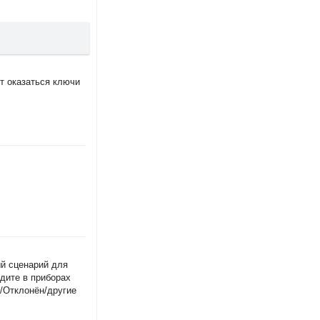
ут оказаться ключи
ый сценарий для
одите в приборах
/Отклонён/другие