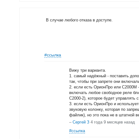
В случае любого отказа в доступе.
#ссылка
Вижу три варианта.
1. самый надёжный - поставить доп
так, чтобы при запрете они включал
2. если есть ОрионПро или С2000М 
включать любое свободное реле бли
С2000-2), которое будет управлять 
3. если есть ОрионПро и используе
звуковую колонку, которая по зап
файлик), но это пока не в штатной 
–
Сергей З
4 года 9 месяцев назад
#ссылка