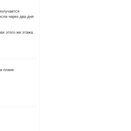
 получается
если через два дня
ах этого же этажа.
на плане