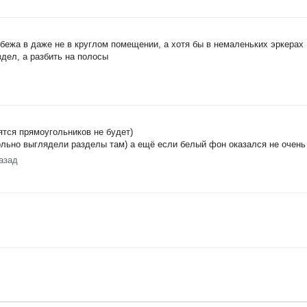
убежа в даже не в круглом помещении, а хотя бы в немаленьких эркерах 
здел, а разбить на полосы
ятся прямоугольников не будет)
кольно выглядели разделы там) а ещё если белый фон оказался не очен
азад