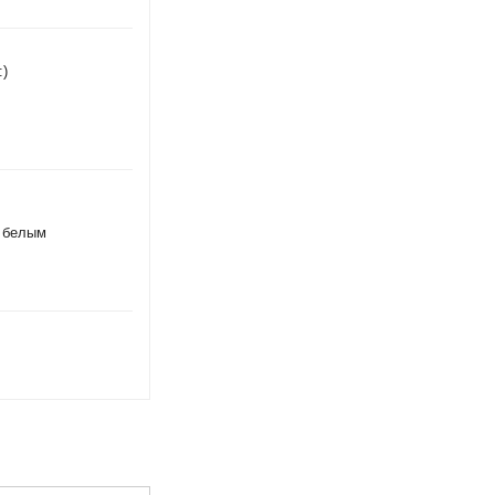
:)
ь белым