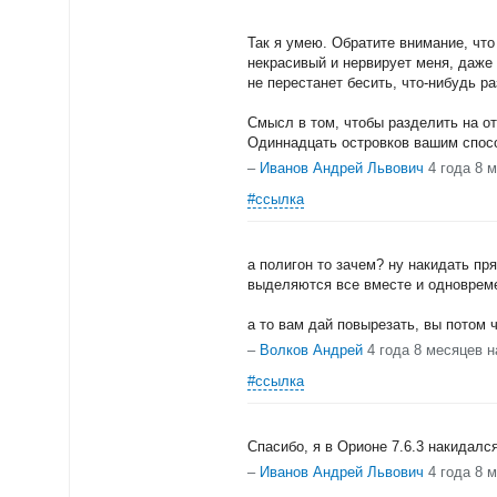
Так я умею. Обратите внимание, что
некрасивый и нервирует меня, даже 
не перестанет бесить, что-нибудь р
Смысл в том, чтобы разделить на о
Одиннадцать островков вашим спосо
–
Иванов Андрей Львович
4 года 8 
#ссылка
а полигон то зачем? ну накидать пр
выделяются все вместе и одноврем
а то вам дай повырезать, вы потом ч
–
Волков Андрей
4 года 8 месяцев н
#ссылка
Спасибо, я в Орионе 7.6.3 накидалс
–
Иванов Андрей Львович
4 года 8 