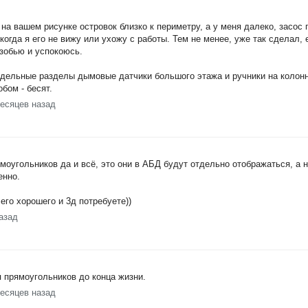
 на вашем рисунке островок близко к периметру, а у меня далеко, засос
когда я его не вижу или ухожу с работы. Тем не менее, уже так сделал, 
азобью и успокоюсь.
тдельные разделы дымовые датчики большого этажа и ручники на колонн
бом - бесят.
месяцев назад
ямоугольников да и всё, это они в АБД будут отдельно отображаться, а 
енно.
его хорошего и 3д потребуете))
азад
я прямоугольников до конца жизни.
месяцев назад