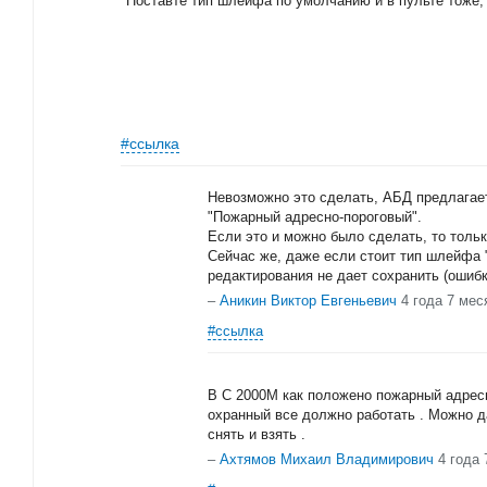
Поставте тип шлейфа по умолчанию и в пульте тоже,
#ссылка
Невозможно это сделать, АБД предлагает
"Пожарный адресно-пороговый".
Если это и можно было сделать, то толь
Сейчас же, даже если стоит тип шлейфа "
редактирования не дает сохранить (ошиб
–
Аникин Виктор Евгеньевич
4 года 7 мес
#ссылка
В С 2000М как положено пожарный адрес
охранный все должно работать . Можно д
снять и взять .
–
Ахтямов Михаил Владимирович
4 года