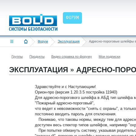
ФОРУМ
Форум
Эксплуатация
Группы
Продукты
Видео справка по форуму
Мои подписки
ЭКСПЛУАТАЦИЯ » АДРЕСНО-ПОР
Здравствуйте и с Наступающим!
Орион-про (версия 1.20.3.5 постройка 11940)
Для адресно-порогового шлейфа в АБД тип шлейфа м
"Пожарный адресно-пороговый",
что ведет к невозможности "снять с охраны", а тольк
постоянно вводить пароль для отключения.
Понимаю, что таковы нормы, между тем для адресн
доступен весь спектор типов шлейфов, например "ох
При попытке обмануть систему, указывая родительс
"охранный", пороговые шлейфы логично исчезают из 