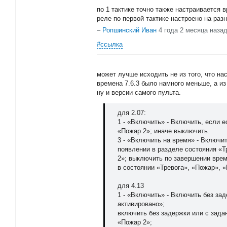
по 1 тактике точно также настраивается 
реле по первой тактике настроено на раз
–
Ропшинский Иван
4 года 2 месяца наза
#ссылка
может лучше исходить не из того, что на
времена 7.6.3 было намного меньше, а из 
ну и версии самого пульта.
для 2.07:
1 - «Включить» - Включить, если е
«Пожар 2»; иначе выключить.
3 - «Включить на время» - Включи
появлении в разделе состояния «Т
2»; выключить по завершении врем
в состоянии «Тревога», «Пожар», 
для 4.13
1 - «Включить» - Включить без за
активировано»;
включить без задержки или с зад
«Пожар 2»;