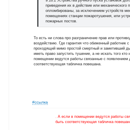
9.16.2 Устройства ручного пуска установок д
приведения их в действие или механического
опломбированы, за исключением устройств мес
помещениях станции пожаротушения, или устро
пожарных постов.
То есть ни слова про разграничение прав или проти
воздействию. Где гарантия что обиженный работник 
проходящий мимо простой смертный и заметивший д
иметь право запустить тушение, а не искать того кто 
помещении ведутся работы связанные с появлением 
соответствующая табличка повешана.
#ссылка
. А если в помещении ведутся работы св
быть соответствующая табличка повешан