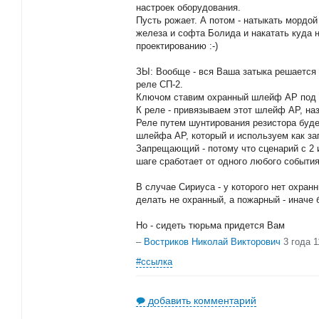
настроек оборудования.
Пусть рожает. А потом - натыкать мордо
железа и софта Болида и накатать куда н
проектированию :-)
ЗЫ: Вообще - вся Ваша затыка решается
реле СП-2.
Ключом ставим охранный шлейф АР под 
К реле - привязываем этот шлейф АР, на
Реле путем шунтирования резистора буде
шлейфа АР, который и используем как з
Запрещающий - потому что сценарий с 2
шаге сработает от одного любого событи
В случае Сириуса - у которого нет охран
делать не охранный, а пожарный - иначе
Но - сидеть тюрьма придется Вам
–
Востриков Николай Викторович
3 года 
#ссылка
добавить комментарий