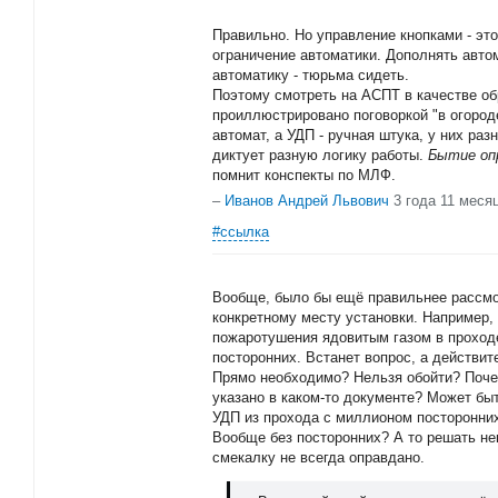
Правильно. Но управление кнопками - это
ограничение автоматики. Дополнять авто
автоматику - тюрьма сидеть.
Поэтому смотреть на АСПТ в качестве о
проиллюстрировано поговоркой "в огороде
автомат, а УДП - ручная штука, у них раз
диктует разную логику работы.
Бытие оп
помнит конспекты по МЛФ.
–
Иванов Андрей Львович
3 года 11 меся
#ссылка
Вообще, было бы ещё правильнее рассмо
конкретному месту установки. Например,
пожаротушения ядовитым газом в проходе
посторонних. Встанет вопрос, а действи
Прямо необходимо? Нельзя обойти? Поче
указано в каком-то документе? Может бы
УДП из прохода с миллионом посторонних
Вообще без посторонних? А то решать н
смекалку не всегда оправдано.