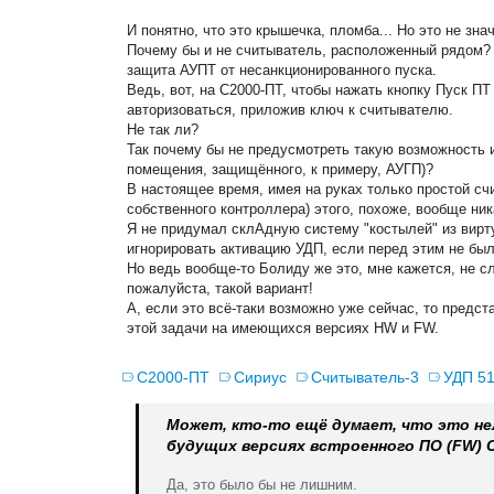
И понятно, что это крышечка, пломба... Но это не зна
Почему бы и не считыватель, расположенный рядом?
защита АУПТ от несанкционированного пуска.
Ведь, вот, на С2000-ПТ, чтобы нажать кнопку Пуск П
авторизоваться, приложив ключ к считывателю.
Не так ли?
Так почему бы не предусмотреть такую возможность 
помещения, защищённого, к примеру, АУГП)?
В настоящее время, имея на руках только простой сч
собственного контроллера) этого, похоже, вообще ник
Я не придумал склАдную систему "костылей" из вирту
игнорировать активацию УДП, если перед этим не был
Но ведь вообще-то Болиду же это, мне кажется, не с
пожалуйста, такой вариант!
А, если это всё-таки возможно уже сейчас, то предст
этой задачи на имеющихся версиях HW и FW.
С2000-ПТ
Сириус
Считыватель-3
УДП 5
Может, кто-то ещё думает, что это н
будущих версиях встроенного ПО (FW) 
Да, это было бы не лишним.