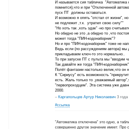
И называется сия табличка "Автоматика 
помнится),что и при "Отключенной автома
пуск ПТ должны оставаться.
И возможно я опять "отстал от жизни", 
не подлежит ,т.к. утратил свою силу""
"Но хоть так ,хоть эдак" -но про считыва
Но обидно не это ,а обидно то ,что пост
может тогда "ПИН-кодонаборник"?
Но и про "ПИН-кодонаборник" тоже не нап
Ведь если (по рассуждениям автора) мы
прикладываем ключ-то это нормально..
То при запуске ПТ с пульта мы "вводим ч
Так давайте же тогда "ПИН-кодонаборник
Полёт фантазии настолько велик,что он н
К "Сириусу" есть возможность "прикрутит
есть. Жаль только то ,уважаемый автор",
"первопроходцем". Эта система уже давн
2000.
–
Каргапольцев Артур Николаевич
3 года
#ссылка
"Автоматика отключена" это одно, а табл
совершенно другое значение имеет. Про 