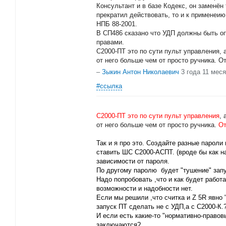
Консультант и в базе Кодекс, он заменён
прекратил действовать, то и к применеи
НПБ 88-2001.
В СП486 сказано что УДП должны быть о
правами.
С2000-ПТ это по сути пульт управления, а
от него больше чем от просто ручника. От
–
Зыкин Антон Николаевич
3 года 11 мес
#ссылка
С2000-ПТ это по сути пульт управления
, 
от него больше чем от просто ручника.
От
Так и я про это. Соэдайте разные пароли 
ставить ШС С2000-АСПТ. (вроде бы как 
зависимости от пароля.
По другому паролю будет "тушение" запу
Надо попробовать ,что и как будет работа
возможности и надобности нет.
Если мы решили ,что считка и Z 5R явно
запуск ПТ сделать не с УДП,а с С2000-К.
И если есть какие-то "нормативно-правов
заключаются?