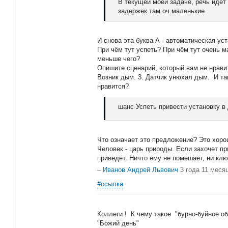
В текущей моей задаче, речь идёт
задержек там оч.маленькие
И снова эта буква А - автоматическая ус
При чём тут успеть? При чём тут очень м
меньше чего?
Опишите сценарий, который вам не нравит
Возник дым. 3. Датчик унюхал дым. И так
нравится?
шанс Успеть привести установку в 
Что означает это предложение? Это хоро
Человек - царь природы. Если захочет пр
приведёт. Ничто ему не помешает, ни клю
–
Иванов Андрей Львович
3 года 11 меся
#ссылка
Коллеги ! К чему такое "бурно-буйное обс
"Божий день"