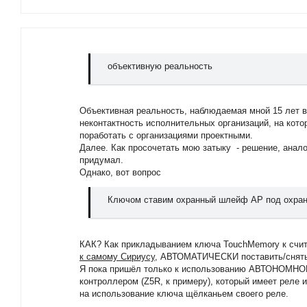
объективную реальность
Объективная реальность, наблюдаемая мной 15 лет в
неконтактность исполнительных организаций, на кот
поработать с организациями проектными.
Далее. Как просочетать мою затыку - решение, анал
придумал.
Однако, вот вопрос
Ключом ставим охранный шлейф АР под охра
КАК? Как прикладыванием ключа TouchMemory к счи
к самому Сириусу,
АВТОМАТИЧЕСКИ поставить/снять 
Я пока пришёл только к использованию АВТОНОМНОГ
контроллером (Z5R, к примеру), который имеет реле 
на использование ключа щёлканьем своего реле.