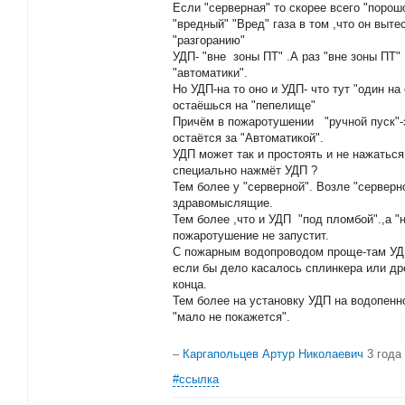
Если "серверная" то скорее всего "порошо
"вредный" "Вред" газа в том ,что он выт
"разгоранию"
УДП- "вне зоны ПТ" .А раз "вне зоны ПТ" 
"автоматики".
Но УДП-на то оно и УДП- что тут "один н
остаёшься на "пепелище"
Причём в пожаротушении "ручной пуск"-э
остаётся за "Автоматикой".
УДП может так и простоять и не нажаться.
специально нажмёт УДП ?
Тем более у "серверной". Возле "серверн
здравомыслящие.
Тем более ,что и УДП "под пломбой".,а "
пожаротушение не запустит.
С пожарным водопроводом проще-там УД
если бы дело касалось сплинкера или др
конца.
Тем более на установку УДП на водопенн
"мало не покажется".
–
Каргапольцев Артур Николаевич
3 года
#ссылка