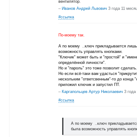
вентилятор.
–
Иванов Андрей Львович
3 года 11 меся
#ссылка
По-моему так.
А по моему ..ключ прикладывается лишь 
возможность управлять кнопками.
"Ключик" может быть и "простой" и "именн
определённой личности".
Но и "пароль" это тоже позволит сделать
Но если всё-таки вам удасться "прикрути
нескольким "ответсвенным"-то до конца "с
приложил ключик и запустил ПТ.
–
Каргапольцев Артур Николаевич
3 года
#ссылка
А по моему ..ключ прикладывается
была возможность управлять кноп