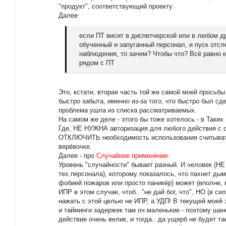
"продукт", соответствующий проекту.
Далее
если ПТ висит в диспетчерской или в любом др
обученный и запуганный персонал, и пуск отс
наблюдения, то зачем? Чтобы что? Всё равно 
рядом с ПТ
Это, кстати, вторая часть той же самой моей просьб
быстро забыта, именно из-за того, что быстро был сд
проблема ушла из списка рассматриваемых.
На самом же деле - этого бы тоже хотелось - в Таки
Где, НЕ НУЖНА авторизация для любого действия с с
ОТКЛЮЧИТЬ необходимость использования считывате
верёвочке.
Далее - про
Случайное применение
.
Уровень "случайности" бывает разный. И человек (НЕ 
тех.персонала), которому показалось, что пахнет дым
фобией пожаров или просто паникёр) может (вполне, 
ИПР в этом случае, чтоб.. "не дай бог, что", НО (в с
нажать с этой целью не ИПР, а УДП! В текущей моей 
и тайминги задержек там оч.маленькие - поэтому шан
действие очень велик, и тогда.. да ущерб не будет та