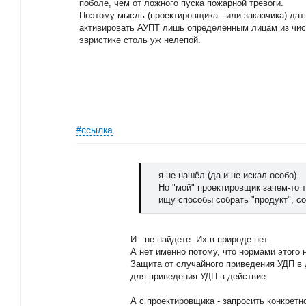
поболе, чем от ложного пуска пожарной тревоги.
Поэтому мысль (проектировщика ..или заказчика) да
активировать АУПТ лишь определённым лицам из числ
эвристике столь уж нелепой.
#ссылка
я не нашёл (да и не искал особо).
Но "мой" проектировщик зачем-то т
ищу способы собрать "продукт", с
И - не найдете. Их в природе нет.
А нет именно потому, что нормами этого 
Защита от случайного приведения УДП в д
для приведения УДП в действие.
А с проектировщика - запросить конкретн