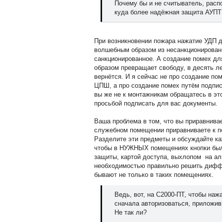
Почему бы и не считыватель, рас
куда более надёжная защита АУПТ 
При возникновении пожара нажатие УДП д
волшебным образом из несанкционирован
санкционированное. А создание помех дл
образом превращает свободу, в десять ле
вернётся. И я сейчас не про создание п
ЦПШ, а про создание помех путём подпи
вы же не к монтажникам обращатесь в эт
просьбой подписать для вас документы.
Ваша проблема в том, что вы приравнивае
служебном помещении приравниваете к п
Разделите эти предметы и обсуждайте ка
чтобы в НУЖНЫХ помещениях кнопки бы
защиты, картой доступа, выхлопом на алк
необходимостью правильно решить дифф
бывают не только в таких помещениях.
Ведь, вот, на С2000-ПТ, чтобы наж
сначала авторизоваться, приложив
Не так ли?