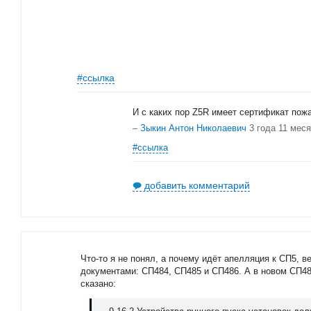
#ссылка
И с каких пор Z5R имеет сертификат пож
–
Зыкин Антон Николаевич
3 года 11 мес
#ссылка
добавить комментарий
Что-то я не понял, а почему идёт апелляция к СП5, 
документами: СП484, СП485 и СП486. А в новом СП48
сказано: