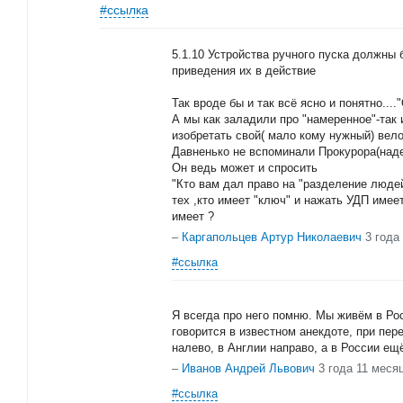
#ссылка
5.1.10 Устройства ручного пуска должн
приведения их в действие
Так вроде бы и так всё ясно и понятно...."
А мы как заладили про "намеренное"-так
изобретать свой( мало кому нужный) вел
Давненько не вспоминали Прокурора(надею
Он ведь может и спросить
"Кто вам дал право на "разделение люде
тех ,кто имеет "ключ" и нажать УДП имеет
имеет ?
–
Каргапольцев Артур Николаевич
3 года
#ссылка
Я всегда про него помню. Мы живём в Ро
говорится в известном анекдоте, при пе
налево, в Англии направо, а в России ещ
–
Иванов Андрей Львович
3 года 11 меся
#ссылка