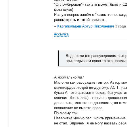
"Опломбирован"- так это может быть и С2
мет.ящике)
Раз уж вопрос зашёл о "каком-то нестан
рассмотреть и такой вариант.
–
Каргапольцев Артур Николаевич
3 года
#ссылка
Ведь если (по рассуждениям авто
прикладываем ключ-то это нормал
А нормально ли?
Мало ли как рассуждает автор. Автор мо
миллиардов людей по-другому. АСПТ наз
буква А - это автоматическая, без участ
ключом, без ключа) - только в дополнени
дополнять, можете не дополнять, но отме
включение не имеете права.
По-моему так.
Наверняка можно расширить применение 
не стал. Впрочем, я не могу назвать себ