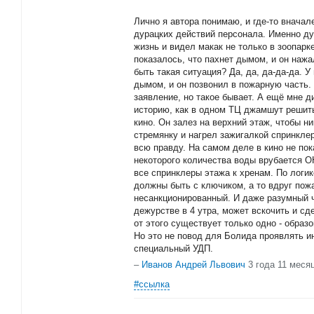
Лично я автора понимаю, и где-то вначале
дурацких действий персонала. Именно ду
жизнь и видел макак не только в зоопарке
показалось, что пахнет дымом, и он наж
быть такая ситуация? Да, да, да-да-да. У
дымом, и он позвонил в пожарную часть. 
заявление, но такое бывает. А ещё мне 
историю, как в одном ТЦ джамшут решить
кино. Он залез на верхний этаж, чтобы н
стремянку и нагрел зажигалкой спринклер
всю правду. На самом деле в кино не пок
некоторого количества воды врубается 
все спринклеры этажа к хренам. По логи
должны быть с ключиком, а то вдруг пожа
несанкционированный. И даже разумный ч
дежурстве в 4 утра, может вскочить и сд
от этого существует только одно - обра
Но это не повод для Болида проявлять и
специальный УДП.
–
Иванов Андрей Львович
3 года 11 меся
#ссылка