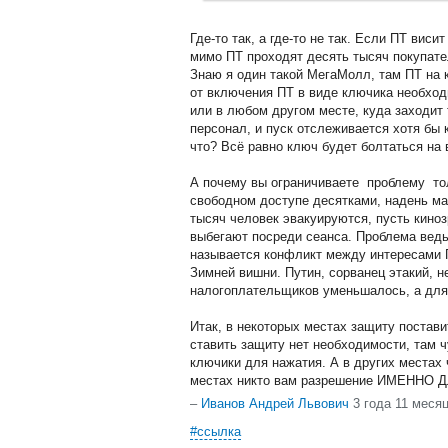
Где-то так, а где-то не так. Если ПТ виси
мимо ПТ проходят десять тысяч покупател
Знаю я один такой МегаМолл, там ПТ на 
от включения ПТ в виде ключика необход
или в любом другом месте, куда заходит
персонал, и пуск отслеживается хотя бы
что? Всё равно ключ будет болтаться на
А почему вы ограничиваете проблему то
свободном доступе десятками, надень мас
тысяч человек эвакуируются, пусть кино
выбегают посреди сеанса. Проблема ведь
называется конфликт между интересами 
Зимней вишни. Путин, сорванец этакий, н
налогоплательщиков уменьшалось, а для
Итак, в некоторых местах защиту постави
ставить защиту нет необходимости, там ч
ключики для нажатия. А в других местах 
местах никто вам разрешение ИМЕННО 
–
Иванов Андрей Львович
3 года 11 меся
#ссылка