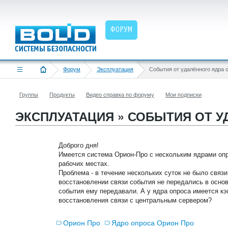
ФОРУМ
Форум
Эксплуатация
События от удалённого ядра 
Группы
Продукты
Видео справка по форуму
Мои подписки
ЭКСПЛУАТАЦИЯ » СОБЫТИЯ ОТ 
Доброго дня!
Имеется система Орион-Про с нескольким ядрами оп
рабочих местах.
Проблема - в течение нескольких суток не было связ
восстановлении связи события не передались в осно
события ему передавали. А у ядра опроса имеется кэ
восстановления связи с центральным сервером?
Орион Про
Ядро опроса Орион Про