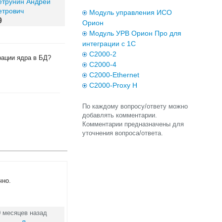
етрунин Андрей
етрович
Модуль управления ИСО
9
Орион
Модуль УРВ Орион Про для
интеграции с 1С
С2000-2
рации ядра в БД?
С2000-4
С2000-Ethernet
С2000-Proxy H
По каждому вопросу/ответу можно
добавлять комментарии.
Комментарии предназначены для
уточнения вопроса/ответа.
чно.
0 месяцев назад