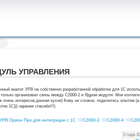
ОДУЛЬ УПРАВЛЕНИЯ
енный аналог УРВ на собственно разработанной обработке для 1С испол
только организовал связь между С2000-2 и Ядром модуля. Мои коллеги
ж очень интересна данная кухня) Кому не сложно, поделитесь опытом (а
ке 1С))) заранее спасибо!!!)
УРВ Орион Про для интеграции с 1С
С2000-2
С2000-4
С200
2 года 1