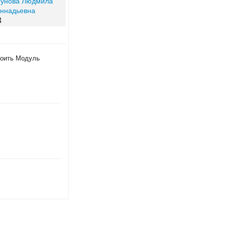
рунова Людмила
еннадьевна
3
роить Модуль