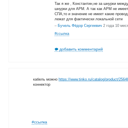
Так я же , Константин,не за шнурки межд
шнурки для АРМ. А так как АРМ не имеет 
СПА,то и значение не имеет какие провод
лежат для фактически локальной сети
–
Бучель Фёдор Сергеевич
2 года 10 мес
#ссылка
добавить комментарий
кабель можно
https://www.tinko.ru/catalog/product/2564
коннектор
#ссылка