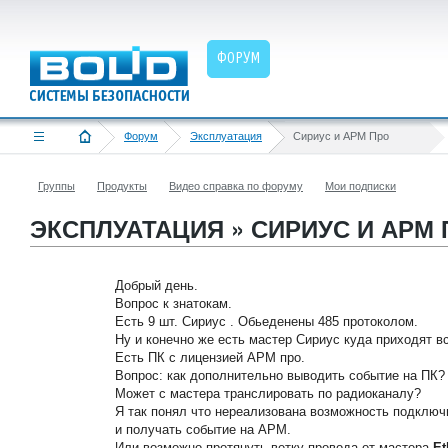
ФОРУМ
Форум
Эксплуатация
Сириус и АРМ Про
Группы
Продукты
Видео справка по форуму
Мои подписки
ЭКСПЛУАТАЦИЯ » СИРИУС И АРМ
Добрый день.
Вопрос к знатокам.
Есть 9 шт. Сириус . Обьеденены 485 протоколом.
Ну и конечно же есть мастер Сириус куда приходят в
Есть ПК с лицензией АРМ про.
Вопрос: как дополнительно выводить событие на ПК?
Может с мастера транслировать по радиоканалу?
Я так понял что нереализована возможность подключи
и получать событие на АРМ.
Или возможно протянуть ветку провода от мастера
Et