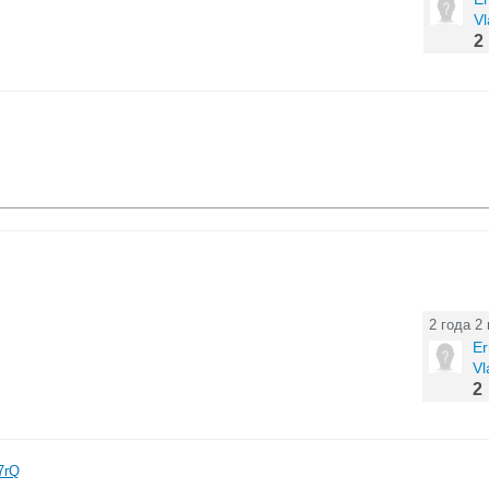
Vl
2
2 года 2
Er
Vl
2
7rQ