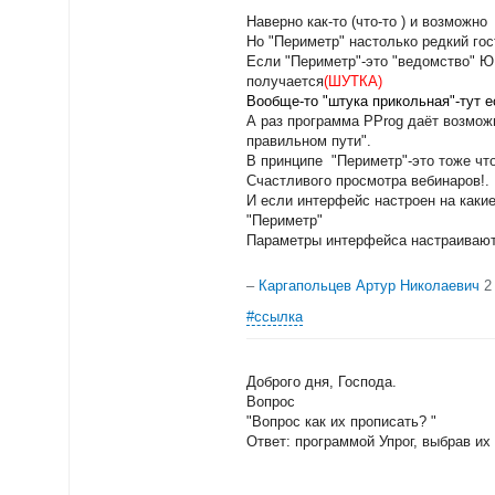
Наверно как-то (что-то ) и возможно 
Но "Периметр" настолько редкий го
Если "Периметр"-это "ведомство" Ю.
получается
(ШУТКА)
Вообще-то "штука прикольная"-тут ес
А раз программа PProg даёт возможн
правильном пути".
В принципе "Периметр"-это тоже что
Счастливого просмотра вебинаров!.
И если интерфейс настроен на какие
"Периметр"
Параметры интерфейса настраиваютс
–
Каргапольцев Артур Николаевич
2
#ссылка
Доброго дня, Господа.
Вопрос
"Вопрос как их прописать? "
Ответ: программой Упрог, выбрав их