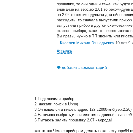
прошивке, то они одни и теже, как будто 
внимание на версию 2.01 то рекомндуемая
на 2.02 то рекомендуемая для обновления
рассудить, то сначала выпустили прибор 
выпустили прибор в другой схемотехнике 
старого прибора, какая то несостыковка 
Вы правы, нужно в ТП звонить или писать
–
Киселев Михаил Геннадьевич
10 лет 9 
#ссылка
добавить комментарий
1.Подключили прибор
2. нажали поиск в Uprog
3.Он нашёлся и пишет; адрес 127 с2000-кпб(вер.2,20)
4.Нажимаю выбрать,и появляется надпись(я выше её
5.Пытаюсь залить прошивку 2.07 - борода!
как-то так.Чего с прибором делать пока в ступоре!И ка