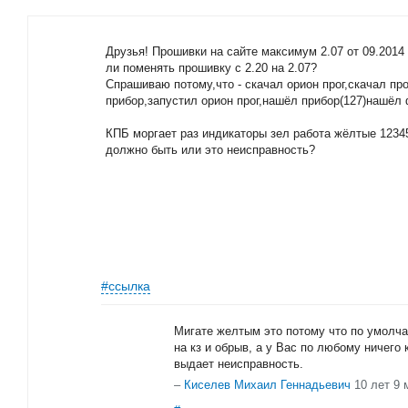
Друзья! Прошивки на сайте максимум 2.07 от 09.2014 
ли поменять прошивку с 2.20 на 2.07?
Спрашиваю потому,что - скачал орион прог,скачал п
прибор,запустил орион прог,нашёл прибор(127)нашёл фа
КПБ моргает раз индикаторы зел работа жёлтые 12345
должно быть или это неисправность?
#ссылка
Мигате желтым это потому что по умолч
на кз и обрыв, а у Вас по любому ничего
выдает неисправность.
–
Киселев Михаил Геннадьевич
10 лет 9 