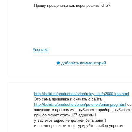
Прошу прощения,а как перепрошить КПБ?
#ссылка
добавить комментарий
http://bolid.ru/production/orion/relay-unit/s2000-kpb.html
Это сама прошивка и скачать с сайта
http://bolid.ru/production/orion/po-orion/orion-prog.html
ор
запускаете программу , выбираете прибор , выбирает
прибор может стать 127 адресом !
у вас этот адрес не должен быть занят!
и после прошивки конфгурируйте прибор упрогом