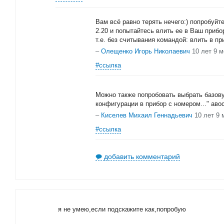
Вам всё равно терять нечего:) попробуйт
2.20 и попытайтесь влить ее в Ваш прибо
т.е. без считывания командой: влить в п
–
Олещенко Игорь Николаевич
10 лет 9 
#ссылка
Можно также попробовать выбрать базов
конфигурации в прибор с номером..." авос
–
Киселев Михаил Геннадьевич
10 лет 9 
#ссылка
добавить комментарий
я не умею,если подскажите как,попробую