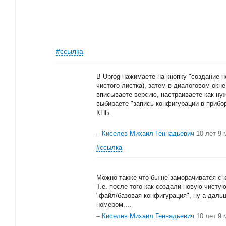
#ссылка
В Uprog нажимаете на кнопку "создание н
чистого листка), затем в диалоговом окн
вписываете версию, настраиваете как нуж
выбираете "запись конфигурации в прибор
КПБ.
–
Киселев Михаил Геннадьевич
10 лет 9 
#ссылка
Можно также что бы не заморачиватся с 
Т.е. после того как создали новую чист
"файл/базовая конфигурация", ну а дальш
номером....
–
Киселев Михаил Геннадьевич
10 лет 9 