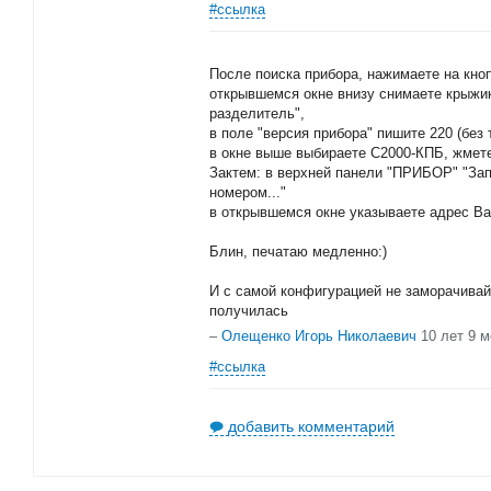
#ссылка
После поиска прибора, нажимаете на кноп
открывшемся окне внизу снимаете крыжик
разделитель",
в поле "версия прибора" пишите 220 (без 
в окне выше выбираете С2000-КПБ, жмете
Зактем: в верхней панели "ПРИБОР" "Зап
номером..."
в открывшемся окне указываете адрес Ва
Блин, печатаю медленно:)
И с самой конфигурацией не заморачивайт
получилась
–
Олещенко Игорь Николаевич
10 лет 9 
#ссылка
добавить комментарий