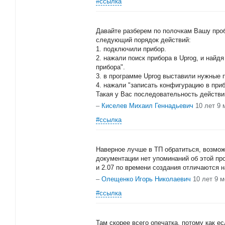
#ссылка
Давайте разберем по полочкам Вашу проб
следующий порядок действий:
1. подключили прибор.
2. нажали поиск прибора в Uprog, и найд
прибора".
3. в программе Uprog выставили нужные
4. нажали "записать конфигурацию в при
Такая у Вас последовательность действи
–
Киселев Михаил Геннадьевич
10 лет 9 
#ссылка
Наверное лучше в ТП обратиться, возможн
документации нет упоминаний об этой пр
и 2.07 по времени создания отличаются на
–
Олещенко Игорь Николаевич
10 лет 9 
#ссылка
Там скорее всего опечатка, потому как е