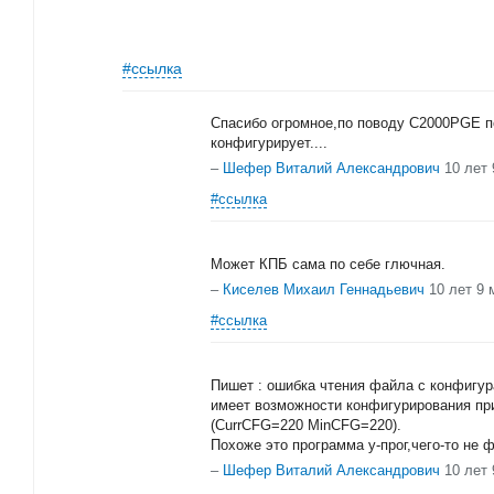
#ссылка
Спасибо огромное,по поводу С2000PGE п
конфигурирует....
–
Шефер Виталий Александрович
10 лет
#ссылка
Может КПБ сама по себе глючная.
–
Киселев Михаил Геннадьевич
10 лет 9 
#ссылка
Пишет : ошибка чтения файла с конфигу
имеет возможности конфигурирования пр
(CurrCFG=220 MinCFG=220).
Похоже это программа у-прог,чего-то не 
–
Шефер Виталий Александрович
10 лет