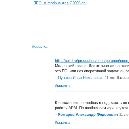
ПРО. А modbus для C2000-пп.
#ссылка
http://bolid.ru/production/orion/po-orion/ori
Маленький нюанс. Достаточно ли постав
это ПО, или без оперативной задачи он р
–
Пупшев Илья Николаевич
11 лет 6 мес
#ссылка
К сожалению по modbus я подсказать не
работы АРМ. По modbus вам лучше уточни
–
Комаров Александр Федорович
11 ле
#ссылка