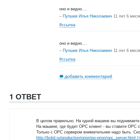
оно и видно....
–
Пупшев Илья Николаевич
11 лет 6 меся
#ссылка
оно и видно....
–
Пупшев Илья Николаевич
11 лет 6 меся
#ссылка
добавить комментарий
1 ОТВЕТ
В целом правильно. На одной машине вы поднимаете
На машине, где будет OPC клиент - вы ставите OPC с
Только с OPC сервером внимательнее надо быть. Ско
http://bolid.ru/production/orion/po-orion/opc_server.html
/>