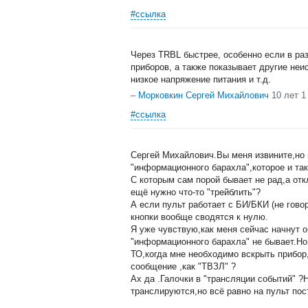
#ссылка
Через TRBL быстрее, особенно если в раз
приборов, а также показывает другие неи
низкое напряжение питания и т.д.
–
Морковкин Сергей Михайлович
10 лет 1
#ссылка
Сергей Михайлович.Вы меня извините,но
"информационного барахла",которое и так
С которым сам порой бывает не рад,а от
ещё нужно что-то "трейблить"?
А если пульт работает с БИ/БКИ (не гово
кнопки вообще сводятся к нулю.
Я уже чувствую,как меня сейчас начнут о
"информационного барахла" не бывает.Но
ТО,когда мне необходимо вскрыть прибор,
сообщение ,как "ТВЗЛ" ?
Ах да .Галочки в "трансляции событий" ?
транслируются,но всё равно на пульт пос