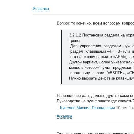
#ссылка
Вопрос то конечно, всем вопросам вопрос
3.2.1.2 Постановка раздела на охр
тревог
Для управления разделом нужно
раздел клавишами «4», «3» или в
его на охрану нажмите «ARM», а 
Другой вариант, более универсаль
меню, в котором пульт предложит
владельцу пароля («ВЗЯТЬ», «С
Нужно выбрать действие клавишами 
Направление дал, дальше думаю сами сп
Руководство на пульт знаете где скачат
–
Киселев Михаил Геннадьевич
10 лет 1 
#ссылка
Только сначала нужно пароль завести с у