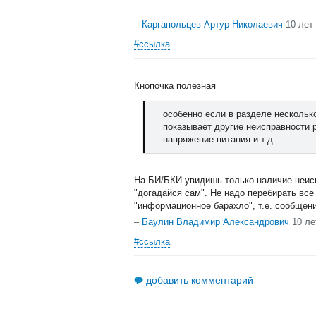
–
Каргапольцев Артур Николаевич
10 лет
#ссылка
Кнопочка полезная
особенно если в разделе несколько
показывает другие неисправности р
напряжение питания и т.д
На БИ/БКИ увидишь только наличие неиспр
"догадайся сам". Не надо перебирать все
"информационное барахло", т.е. сообщени
–
Баулин Владимир Александрович
10 ле
#ссылка
добавить комментарий