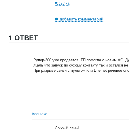
#ссылка
добавить комментарий
1 ОТВЕТ
Рупор-300 уже продаётся. ТП помогла с новым АС. Д
Жаль что запуск по сухому контакту так и остался не
При разрыве связи с пультом или Ehernet речевое опо
#ссылка
Добрый день!