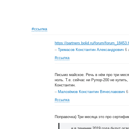
#ссылка
https://partners.bolid.ru/forum/forum_184
–
Тремасов Константин Александрович
6 
#ссылка
Письмо майское. Речь в нём про три меся
ноль. Т.е. сейчас ни Рупор-200 не купить,
Константин.
–
Малозёмов Константин Вячеславович
6
#ссылка
Поправочка) Три месяца это про сертифи
... и в течении 2019 года будут ос