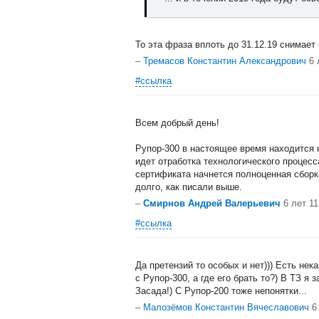
То эта фраза вплоть до 31.12.19 снимает 
–
Тремасов Константин Александрович
6 
#ссылка
Всем добрый день!
Рупор-300 в настоящее время находится 
идет отработка технологического процесс
сертификата начнется полноценная сборк
долго, как писали выше.
–
Смирнов Андрей Валерьевич
6 лет 1
#ссылка
Да претензий то особых и нет))) Есть нек
с Рупор-300, а где его брать то?) В ТЗ я 
Засада!) С Рупор-200 тоже непонятки...
–
Малозёмов Константин Вячеславович
6