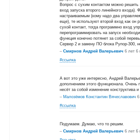
Вопрос с сухим контактом можно решить
вход запуска второго линейного входа).
настраиваемым (кому надо два управляе
еще), те используют второй вход как он 
сухой контакт, тогда программно вход у
перепрограммировать на запуск необходим
функция конечно потянет за собой перев
Сервер 2 и замену ПО блока Рупор-300, н
–
Смирнов Андрей Валерьевич
6 лет 6
#ссылка
А вот это уже интересно, Андрей Валерь
дополнением этого функционала. Очень 
несёт за собой изменение конструктива 
–
Малозёмов Константин Вячеславович
6
#ссылка
Подумаем. Думаю, что то решим.
–
Смирнов Андрей Валерьевич
6 лет 6
#ссылка