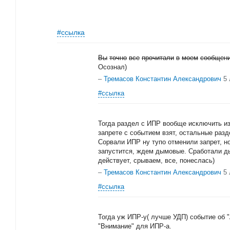
#ссылка
Вы
точно
все
прочитали
в
моем
сообщен
Осознал)
–
Тремасов Константин Александрович
5
#ссылка
Тогда раздел с ИПР вообще исключить из
запрете с событием взят, остальные раз
Сорвали ИПР ну тупо отменили запрет, но
запустится, ждем дымовые. Сработали ды
действует, срываем, все, понеслась)
–
Тремасов Константин Александрович
5
#ссылка
Тогда уж ИПР-у( лучше УДП) событие об 
"Внимание" для ИПР-а.