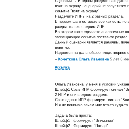
Сценарий 17 В одном разделе находятся 
взят на охрану - сценарий не запустится 
событие "взят на охрану".
Разделите ИПРы на 2 разных раздела.
В первом шаге оставьте все как есть, н
раздел только с одним ИПР.
Во втором шаге сделаете аналогичные нас
запрещающее событие поставьте раздел 
Данный сценарий является рабочим, поче
понятно.
Надеемся на дальнейшее плодотворное с
–
Кочеткова Ольга Ивановна
5 лет 6 ме
#ссылка
Ольга Ивановна, у меня в условии указан
Шлейф1 Срыв ИПР формирует сигнал "Вни
2 ИПР и они в одном разделе.
Срыв одного ИПР формирует сигнал "Вним
И я не понимаю зачем мне что-то куда-то 
Задача была проста:
Шлейф1 - формирует "Внимание"
Шлейф2 - Формирует "Пожар"