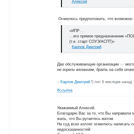
Алексей
Осмелюсь предположить, что возможно 
«ИПР…
…его прямое предназначение «П
(т.е. старт СОУЭ/АСПТ)»
Карпов Дмитрий
Две обслуживающие организации
не
могли
не горели желанием, брать на себя от
–
Карпов Дмитрий
5 лет 6 месяцев назад
#ссылка
Уважаемый Алексей.
Благодарю Вас за то, что Вы направили 
жаль, что Вы ругаетесь матом.
На суд всех коллег осмелюсь написать с
недосказанностей: