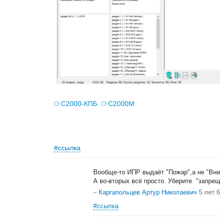
С2000-КПБ
С2000М
#ссылка
Вообще-то ИПР выдаёт "Пожар",а не "Вн
А во-вторых всё просто. Уберите "запрещ
–
Каргапольцев Артур Николаевич
5 лет 
#ссылка