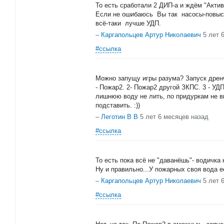
То есть сработали 2 ДИП-а и ждём "Акти
Если не ошибаюсь Вы так насосы-повыс
всё-таки лучше УДП.
–
Каргапольцев Артур Николаевич
5 лет 
#ссылка
Можно запущу игры разума? Запуск дрен
- Пожар2. 2- Пожар2 другой ЗКПС. 3 - УД
лишнюю воду не лить, по придуркам не в
подставить. :))
–
Леготин В В
5 лет 6 месяцев назад
#ссылка
То есть пока всё не "даванёшь"- водичка 
Ну и правильно...У пожарных своя вода е
–
Каргапольцев Артур Николаевич
5 лет 
#ссылка