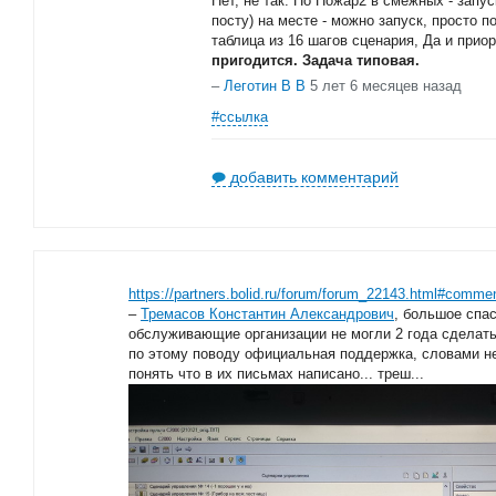
Нет, не так. По Пожар2 в смежных - запу
посту) на месте - можно запуск, просто п
таблица из 16 шагов сценария, Да и прио
пригодится. Задача типовая.
–
Леготин В В
5 лет 6 месяцев назад
#ссылка
добавить комментарий
https://partners.bolid.ru/forum/forum_22143.html#comme
–
Тремасов Константин Александрович
, большое спа
обслуживающие организации не могли 2 года сделать
по этому поводу официальная поддержка, словами не 
понять что в их письмах написано... треш...