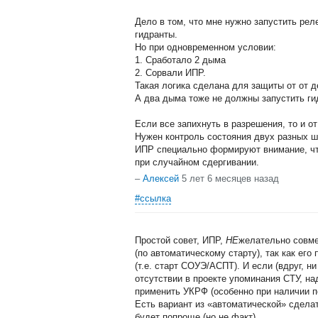
Дело в том, что мне нужно запустить реле
гидранты.
Но при одновременном условии:
1. Сработало 2 дыма
2. Сорвали ИПР.
Такая логика сделана для защиты от от д
А два дыма тоже не должны запустить ги
Если все запихнуть в разрешения, то и от
Нужен контроль состояния двух разных ш
ИПР специально формируют внимание, ч
при случайном сдергивании.
–
Алексей
5 лет 6 месяцев назад
#ссылка
Простой совет, ИПР,
НЕ
желательно совм
(по автоматическому старту), так как е
(т.е. старт СОУЭ/АСПТ). И если (вдруг, ни 
отсутствии в проекте упоминания СТУ, на
применить УКРФ (особенно при наличии п
Есть вариант из «автоматической» сделат
будет попроще (но не факт).