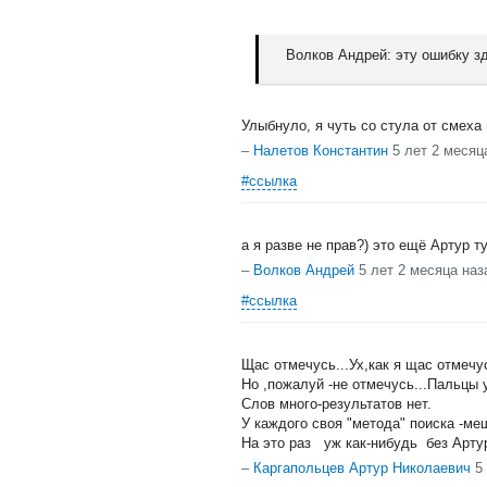
Волков Андрей: эту ошибку зд
Улыбнуло, я чуть со стула от смеха 
–
Налетов Константин
5 лет 2 месяц
#ссылка
а я разве не прав?) это ещё Артур т
–
Волков Андрей
5 лет 2 месяца наз
#ссылка
Щас отмечусь...Ух,как я щас отмечус
Но ,пожалуй -не отмечусь...Пальцы у
Слов много-результатов нет.
У каждого своя "метода" поиска -ме
На это раз уж как-нибудь без Арту
–
Каргапольцев Артур Николаевич
5