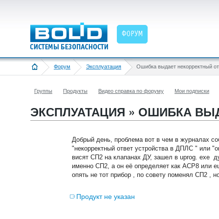
ФОРУМ
Форум
Эксплуатация
Группы
Продукты
Видео справка по форуму
Мои подписки
ЭКСПЛУАТАЦИЯ » ОШИБКА ВЫ
Добрый день, проблема вот в чем в журналах с
"некорректный ответ устройства в ДПЛС " или "
висят СП2 на клапанах ДУ, зашел в uprog. exe д
именно СП2, а он её определяет как АСР8 или ещ
опять не тот прибор , по совету поменял СП2 ,
Продукт не указан