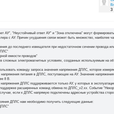
В
3
ет АУ", "Неустойчивый ответ АУ" и "Зона отключена" могут формироват
ллера с АУ. Причин ухудшения связи может быть множество, наиболее ч
ения до последнего извещателя при недостаточном сечении провода и
ДПЛС"
рной емкости проводов"
 в сложных электромагнитных условиях, созданных используемым на об
льзовать команду запроса значения напряжения ДПЛС, которое измеряе
 напряжения питания в ДПЛС, поступающее на АУ. Значение напряжения
ее 8 В.
 напряжения ДПЛС поддерживаются только АУ, у которых в эксплуатаци
 поддержке расширенных команд обмена по ДПЛС_v2.xx. Событие "Некор
 случае, если к ДПЛС напрямую подключены адресные устройства сторо
стояния ДПЛС нам необходимо получить следующие данные:
 ДПЛС"