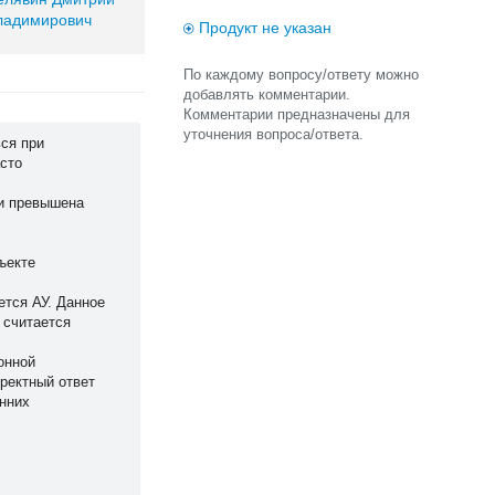
ладимирович
Продукт не указан
По каждому вопросу/ответу можно
добавлять комментарии.
Комментарии предназначены для
уточнения вопроса/ответа.
ься при
асто
ли превышена
ъекте
тся АУ. Данное
 считается
онной
ректный ответ
нних