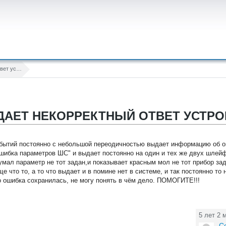
Ошибка выдает некорректный ответ устройства
ДАЕТ НЕКОРРЕКТНЫЙ ОТВЕТ УСТРО
обытий постоянно с небольшой переодичностью выдает информацию об 
ошибка параметров ШС" и выдает постоянно на один и тех же двух шлейф
умал параметр не тот задан,и показывает красным мол не тот прибор зад
е что то, а то что выдает и в помине нет в системе, и так постоянно то
 но ошибка сохранилась, не могу понять в чём дело. ПОМОГИТЕ!!!
5 лет 2 
С