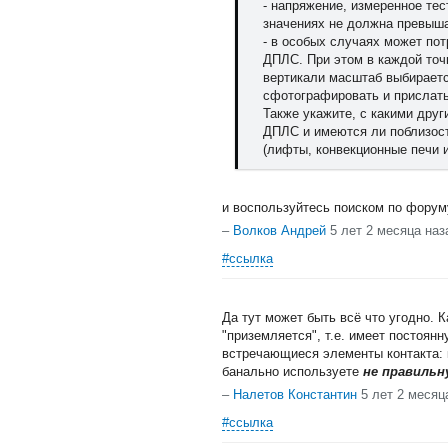
- напряжение, измеренное те
значениях не должна превыша
- в особых случаях может по
ДПЛС. При этом в каждой точ
вертикали масштаб выбираетс
сфотографировать и прислать
Также укажите, с какими друг
ДПЛС и имеются ли поблизост
(лифты, конвекционные печи и 
и воспользуйтесь поиском по форуму
–
Волков Андрей
5 лет 2 месяца наз
#ссылка
Да тут может быть всё что угодно. 
"приземляется", т.е. имеет постоя
встречающиеся элементы контакта: к
банально используете
не правильн
–
Налетов Константин
5 лет 2 месяц
#ссылка