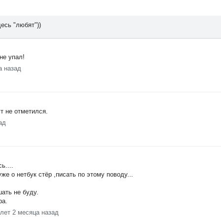
есь "любят"))
не упал!
а назад
ут не отметился.
ад
ь....
же о нетбук стёр ,писать по этому поводу...
шать не буду.
ра.
 лет 2 месяца назад