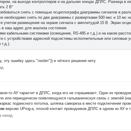
стером, на выходе контроллеров и на дальних концах ДПЛС. Разница в 
ть 2 В"
требоваться снять с помощью осциллографа диаграммы сигналов в разл
ке необходимо снять по две диаграммы с развертками 500 мкс и 10 мс н
я учетом размещения на экране сигнала с амплитудой 15 В. Экран осц
 в наш адрес для анализа состояния.
ими кабельными системами (освещение, RS-485 и т.д.) и на каком расст
и с устройствами адресной подсистемы исполнительные или силовые у
т.д.).
, эту ошибку здесь "любят")) и чёткого решения нету.
ад
Какое-то АУ тарахтит в ДПЛС, когда его не спрашивают; Один из провод
нную или периодически появляющуюся гальваническуя связь с землёй (на
аркас подвесного потолка, шляпка самореза в месте подключения прово
ую
версию UProg-а, плохой контакт проводников ДПЛС в одном из АУ и т
а назад