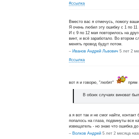
#ссылка
Вместо вас я отмечусь, помогу ваш
Я очень любил эту ошибку с 1 по 11
И с 9 по 12 мая повторилось на дру
винт, и всё заработало. Во втором 
менять провод будут потом.
–
Иванов Андрей Львович
5 лет 2 м
#ссылка
вот я и говорю, "любят"
прям 
В обоих случаях виноват был
а я вот так и не смог найти, контак
попалось на глаза, подвинуты все ка
извещатель - но знаю что ошибка до
–
Волков Андрей
5 лет 2 месяца наз