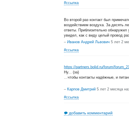
#ссылка
Во второй раз контакт был примеча
воздействием воздуха. За десять ле
ответы. Приблизительно обнаружил 
увидел, как с виду целый провод ра
–
Иванов Андрей Львович
5 лет 2 м
#ссылка
https://partners.bolid.ru/forum/foru
Ну... (за)
…чтобы контакты надёжные, и пита
–
Карпов Дмитрий
5 лет 2 месяца на
#ссылка
добавить комментарий