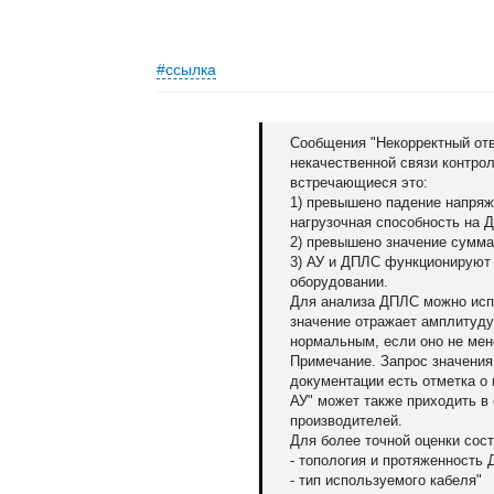
#ссылка
Сообщения "Некорректный отв
некачественной связи контро
встречающиеся это:
1) превышено падение напряж
нагрузочная способность на 
2) превышено значение сумма
3) АУ и ДПЛС функционируют
оборудовании.
Для анализа ДПЛС можно испо
значение отражает амплитуду
нормальным, если оно не мен
Примечание. Запрос значения
документации есть отметка о
АУ" может также приходить в
производителей.
Для более точной оценки со
- топология и протяженность
- тип используемого кабеля"