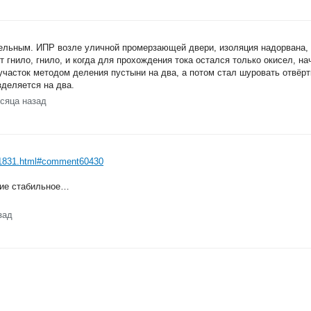
тельным. ИПР возле уличной промерзающей двери, изоляция надорвана,
т гнило, гнило, и когда для прохождения тока остался только окисел, н
участок методом деления пустыни на два, а потом стал шуровать отвёрт
зделяется на два.
есяца назад
m_21831.html#comment60430
ние стабильное…
зад