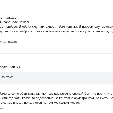
им пальцам.
 января, еле нашёл.
гом приборе. В обоих случаях виноват был контакт. В первом случае откр
случае просто отбросил пока сгнивший в сырости провод из зелёной меди,
есяца назад
задушили бы.
 контакт
т было сложно обвинить, т.к. монтаж достаточно свежий был, но протянуто
беля где хоть какое-то подозрение на контакт с армстронгом, разбито "к
 сих пор иногда появляется на том же самом месте.
ад