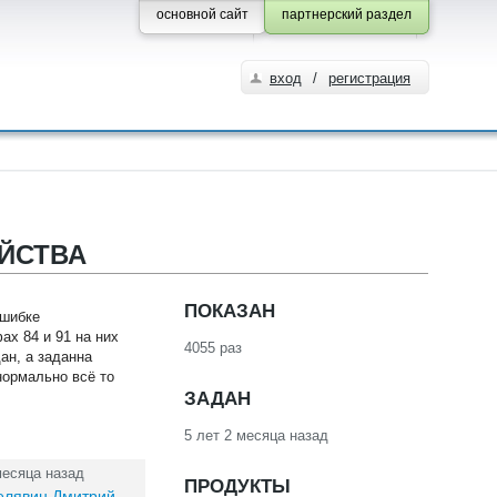
основной сайт
партнерский раздел
вход
/
регистрация
ЙСТВА
ПОКАЗАН
ошибке
ах 84 и 91 на них
4055 раз
ан, а заданна
 нормально всё то
ЗАДАН
5 лет 2 месяца назад
месяца назад
ПРОДУКТЫ
елявин Дмитрий