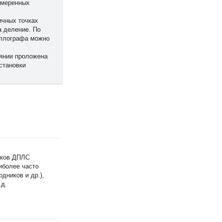
измеренных
ичных точках
а деление. По
иллографа можно
оянии проложена
становки
ников ДПЛС
иболее часто
дников и др.),
.д.