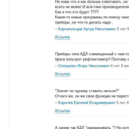
Не знаю что и как больше советовать ,н
всего не может.И всё-таки производителю
Как и что это будет ????
Какие-то новые программы по поиску неис
приборы ,но что-то делать надо .
–
Каргапольцев Артур Николаевич
9 лет 
#ссылка
Приборы типа КДЛ совмещенный с чем-то 
брата пользует рефлектометр? Поэтому и
–
Олещенко Игорь Николаевич
9 лет 8 м
#ссылка
"Значит по одному ставить нельзя?"
Отчего же, он же свои функции не перест
–
Королёв Евгений Владимирович
9 лет 
#ссылка
А зачем так КДЛ "наворачивать "? Но хот