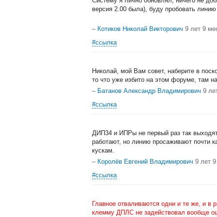
Систему я лично обновлял, ничего не до
версия 2.00 была), буду пробовать линию
–
Котиков Николай Викторович
9 лет 9 ме
#ссылка
Николай, мой Вам совет, наберите в поск
то что уже избито на этом форуме, там на
–
Батанов Александр Владимирович
9 ле
#ссылка
ДИП34 и ИПРы не первый раз так выходят
работают, но линию просаживают почти к
кускам.
–
Королёв Евгений Владимирович
9 лет 
#ссылка
Главное отваливаются одни и те же, и в 
клемму ДПЛС не задействовал вообще ош