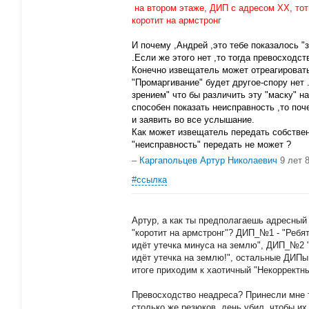
на втором этаже, ДИП с адресом ХХ, тот
коротит на армстронг
И почему ,Андрей ,это тебе показалось "
.Если же этого нет ,то тогда превосходст
Конечно извещатель может отреагировать
"Промаргивание" будет другое-спору нет
зрением" что бы различить эту "маску" н
способен показать неисправность ,то поч
и заявить во все услышание.
Как может извещатель передать собствен
"неисправность" передать не может ?
–
Каргапольцев Артур Николаевич
9 лет 
#ссылка
Артур, а как ты предполагаешь адресный
"коротит на армстронг"? ДИП_№1 - "Ребят
идёт утечка минуса на землю", ДИП_№2 "
идёт утечка на землю!", остальные ДИПы 
итоге приходим к хаотичный "Некорректн
Превосходство неадреса? Принесли мне т
столько же резюков, день убил, чтобы их