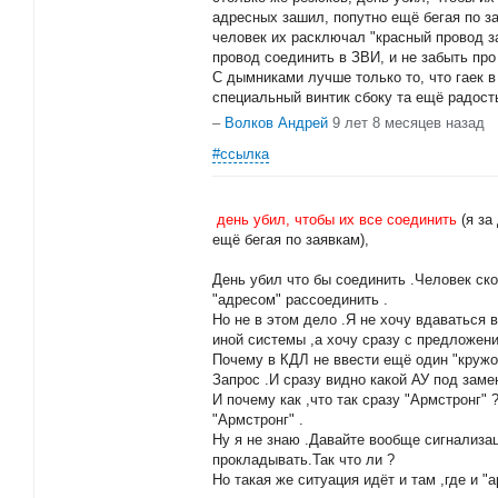
адресных зашил, попутно ещё бегая по з
человек их расключал "красный провод за
провод соединить в ЗВИ, и не забыть про 
С дымниками лучше только то, что гаек в
специальный винтик сбоку та ещё радост
–
Волков Андрей
9 лет 8 месяцев назад
#ссылка
день убил, чтобы их все соединить
(я за
ещё бегая по заявкам),
День убил что бы соединить .Человек ско
"адресом" рассоединить .
Но не в этом дело .Я не хочу вдаваться 
иной системы ,а хочу сразу с предложени
Почему в КДЛ не ввести ещё один "кружо
Запрос .И сразу видно какой АУ под заме
И почему как ,что так сразу "Армстронг" 
"Армстронг" .
Ну я не знаю .Давайте вообще сигнализа
прокладывать.Так что ли ?
Но такая же ситуация идёт и там ,где и "