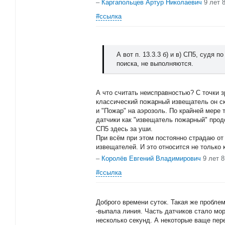
–
Каргапольцев Артур Николаевич
9 лет 
#ссылка
А вот п. 13.3.3 б) и в) СП5, судя
поиска, не выполняются.
А что считать неисправностью? С точки з
классический пожарный извещатель он ск
и "Пожар" на аэрозоль. По крайней мере 
датчики как "извещатель пожарный" прод
СП5 здесь за уши.
При всём при этом постоянно страдаю от
извещателей. И это относится не только
–
Королёв Евгений Владимирович
9 лет 
#ссылка
Доброго времени суток. Такая же пробле
-выпала линия. Часть датчиков стало мо
несколько секунд. А некоторые ваще пер