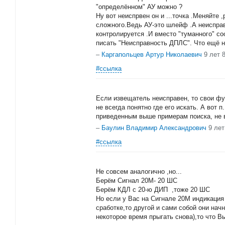
"определённом" АУ можно ?
Ну вот неиспрвен он и ...точка .Меняйте ,
сложного.Ведь АУ-это шлейф .А неиспра
контролируется .И вместо "туманного" с
писать "Неисправность ДПЛС". Что ещё н
–
Каргапольцев Артур Николаевич
9 лет 
#ссылка
Если извещатель неисправен, то свои фу
не всегда понятно где его искать. А вот п.
приведенным выше примерам поиска, не 
–
Баулин Владимир Александрович
9 лет
#ссылка
Не совсем аналогично ,но...
Берём Сигнал 20М- 20 ШС
Берём КДЛ с 20-ю ДИП ,тоже 20 ШС
Но если у Вас на Сигнале 20М индикация 
сработке,то другой и сами собой они нач
некоторое время прыгать снова),то что В