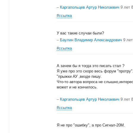
–
Каргапольцев Артур Николаевич
9 лет 
#ссылка
У вас такие случаи были?
–
Баулин Владимир Александрович
9 лет
#ссылка
А зачем бы я тогда это писать стал ?
Я уже про это скоро весь форум "протру"
"прыжки АУ ,везде пишу.
Что-то автора вопроса не слышно,интерес
может и не кончилось.
–
Каргапольцев Артур Николаевич
9 лет 
#ссылка
Я не про "ошибку", а про Сигнал-20М.