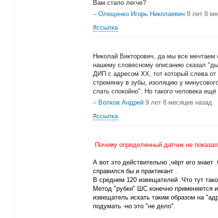
Вам стало легче?
–
Олещенко Игорь Николаевич
9 лет 8 м
#ссылка
Николай Викторович, да мы все мечтаем 
нашему словесному описанию сказал "дык
ДИП с адресом ХХ, тот который слева от 
стремянку в зубы, изоляцию у минусово
спать спокойно". Но такого человека ещё
–
Волков Андрей
9 лет 8 месяцев назад
#ссылка
Почему определенный датчик не показал
А вот это действительно ,чёрт его знает 
справился бы и практикант .
В среднем 120 извещателей .Что тут тако
Метод "рубки" ШС конечно применяется и
извещатель искать таким образом на "ад
подумать -но это "не дело".