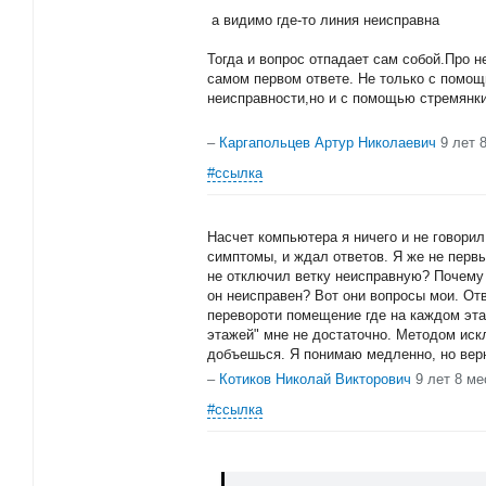
а видимо где-то линия неисправна
Тогда и вопрос отпадает сам собой.Про 
самом первом ответе. Не только с помо
неисправности,но и с помощью стремянки
–
Каргапольцев Артур Николаевич
9 лет 
#ссылка
Насчет компьютера я ничего и не говорил
симптомы, и ждал ответов. Я же не перв
не отключил ветку неисправную? Почему 
он неисправен? Вот они вопросы мои. Отв
перевороти помещение где на каждом эта
этажей" мне не достаточно. Методом иск
добъешься. Я понимаю медленно, но вер
–
Котиков Николай Викторович
9 лет 8 м
#ссылка