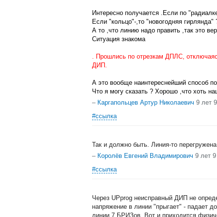
Интересно получается .Если по "радиалке
Если "кольцо"-,то "новогодняя гирлянда" 
А то ,что линию надо править ,так это ве
Ситуация знакома
. Прошлись по отрезкам ДПЛС, отключая
ДИП.
А это вообще наинтереснейший способ по
Что я могу сказать ? Хорошо ,что хоть на
–
Каргапольцев Артур Николаевич
9 лет 
#ссылка
Так и должно быть. Линия-то перегружена
–
Королёв Евгений Владимирович
9 лет 
#ссылка
Через UPprog неисправный ДИП не опред
напряжение в линии "прыгает" - падает до
линии 7 БРИЗов. Вот и приходится физич