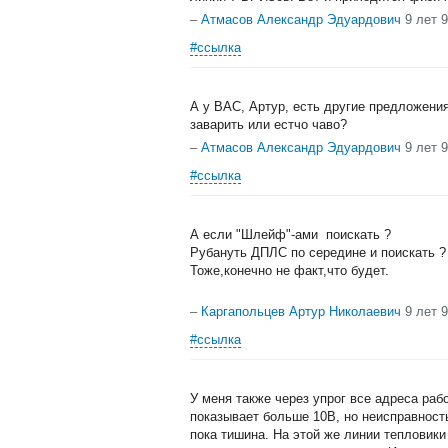
–
Атмасов Александр Эдуардович
9 лет 
#ссылка
А у ВАС, Артур, есть другие предложени
заварить или естчо чаво?
–
Атмасов Александр Эдуардович
9 лет 
#ссылка
А если "Шлейф"-ами поискать ?
Рубануть ДПЛС по середине и поискать ? 
Тоже,конечно не факт,что будет.
–
Каргапольцев Артур Николаевич
9 лет 
#ссылка
У меня также через упрог все адреса раб
показывает больше 10В, но неисправность
пока тишина. На этой же линии тепловики