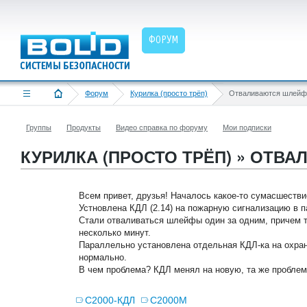
ФОРУМ
Форум
Курилка (просто трёп)
Отваливаются шлейф
Группы
Продукты
Видео справка по форуму
Мои подписки
КУРИЛКА (ПРОСТО ТРЁП) » ОТВ
Всем привет, друзья! Началось какое-то сумасшестви
Устновлена КДЛ (2.14) на пожарную сигнализацию в па
Стали отваливаться шлейфы один за одним, причем т
несколько минут.
Параллельно установлена отдельная КДЛ-ка на охран
нормально.
В чем проблема? КДЛ менял на новую, та же пробле
С2000-КДЛ
С2000М