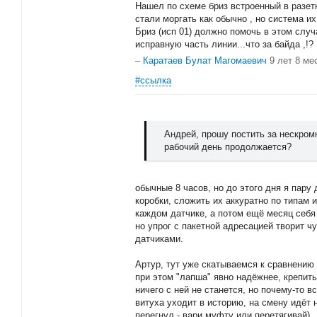
Нашел по схеме бриз встроенный в разетк
стали моргать как обычно , но система их
Бриз (исп 01) должно помочь в этом случ
исправную часть линии...что за байда ,!?
–
Каратаев Булат Магомаевич
9 лет 8 ме
#ссылка
Андрей, прошу постить за нескромн
рабочий день продолжается?
обычные 8 часов, но до этого дня я пару
коробки, сложить их аккуратно по типам 
каждом датчике, а потом ещё месяц себя 
но упрог с пакетной адресацией творит ч
датчиками.
Артур, тут уже скатываемся к сравнению 
при этом "лапша" явно надёжнее, крепит
ничего с ней не станется, но почему-то в
витуха уходит в историю, на смену идёт 
перегнул - вари муфту или перетягивай).