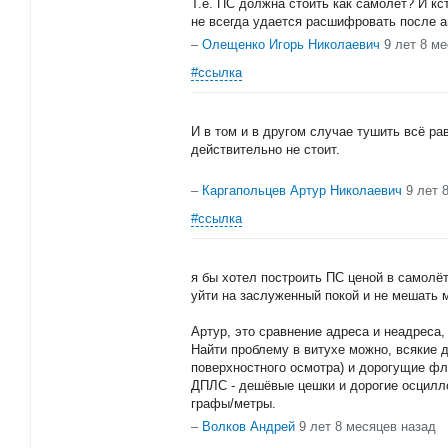
Т.е. ПС должна стоить как самолет? И к
не всегда удается расшифровать после а
–
Олещенко Игорь Николаевич
9 лет 8 м
#ссылка
И в том и в другом случае тушить всё ра
действительно не стоит.
–
Каргапольцев Артур Николаевич
9 лет 
#ссылка
я бы хотел построить ПС ценой в самолёт
уйти на заслуженный покой и не мешать 
Артур, это сравнение адреса и неадреса,
Найти проблему в витухе можно, всякие 
поверхностного осмотра) и дорогущие флю
ДПЛС - дешёвые цешки и дорогие осцилл
графы/метры.
–
Волков Андрей
9 лет 8 месяцев назад