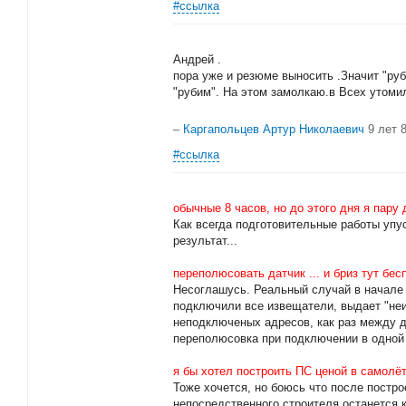
#ссылка
Андрей .
пора уже и резюме выносить .Значит "руб
"рубим". На этом замолкаю.в Всех утоми
–
Каргапольцев Артур Николаевич
9 лет 
#ссылка
обычные 8 часов, но до этого дня я пару
Как всегда подготовительные работы упу
результат...
переполюсовать датчик ... и бриз тут бес
Несоглашусь. Реальный случай в начале
подключили все извещатели, выдает "неи
неподключеных адресов, как раз между 
переполюсовка при подключении в одной 
я бы хотел построить ПС ценой в самолёт
Тоже хочется, но боюсь что после постро
непосредственного строителя останется к