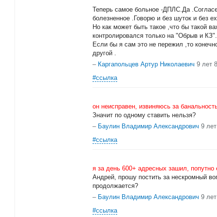
Теперь самое больное -ДПЛС.Да .Согласен
болезненное .Говорю и без шуток и без е
Но как может быть такое ,что бы такой в
контролировался только на "Обрыв и КЗ".
Если бы я сам это не пережил ,то конечн
другой .
–
Каргапольцев Артур Николаевич
9 лет 
#ссылка
он неисправен, извиняюсь за банальност
Значит по одному ставить нельзя?
–
Баулин Владимир Александрович
9 лет
#ссылка
я за день 600+ адресных зашил, попутно 
Андрей, прошу постить за нескромный воп
продолжается?
–
Баулин Владимир Александрович
9 лет
#ссылка