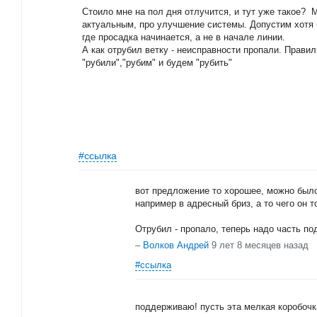
Стоило мне на пол дня отлучится, и тут уже такое? 
актуальным, про улучшение системы. Допустим хотя 
где просадка начинается, а не в начале линии.
А как отрубил ветку - неисправности пропали. Прави
"рубили","рубим" и будем "рубить"
#ссылка
вот предложение то хорошее, можно было
например в адресный бриз, а то чего он 
Отрубил - пропало, теперь надо часть п
–
Волков Андрей
9 лет 8 месяцев назад
#ссылка
поддерживаю! пусть эта мелкая коробочк