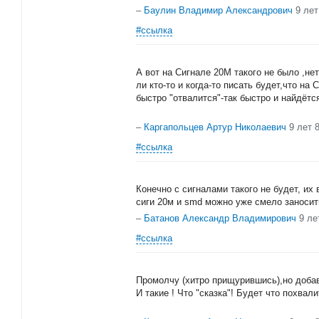
–
Баулин Владимир Александрович
9 лет
#ссылка
А вот на Сигнале 20М такого не было ,не
ли кто-то и когда-то писать будет,что на 
быстро "отвалится"-так быстро и найдётс
–
Каргапольцев Артур Николаевич
9 лет 
#ссылка
Конечно с сигналами такого не будет, их 
сиги 20м и smd можно уже смело заносить
–
Батанов Александр Владимирович
9 ле
#ссылка
Промолчу (хитро прищурившись),но добав
И такие ! Что "сказка"! Будет что похвал