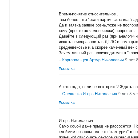
Время-понятие относительное .
Тем более ,что "если партия сказала "над
Да и заявка заявке рознь,тоже не поспори
хочу (просто по-человечески) попросить .
Давайте в следующий раз (при аналогичн
искать неисправность в ДПЛС с помощью "
средневековье и,а скорее каменный век с
Зачем лишний раз производителя в "краск
–
Каргапольцев Артур Николаевич
9 лет 
#ссылка
А как тогда, если не секторить? Ждать по
–
Олещенко Игорь Николаевич
9 лет 8 м
#ссылка
Игорь Николаевич .
Само собой даже прыщ не рассосётся .Н
клеймим позором тех ,кто "халтурит" в п
(конечно) отключать сектора сигнализаци