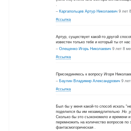
.
–
Каргапольцев Артур Николаевич
9 лет 
#ссылка
Артур, существует какой-то другой спос
известен только тебе и который ты от на
–
Олещенко Игорь Николаевич
9 лет 8 м
#ссылка
Присоединяюсь к вопросу Игоря Николае
–
Баулин Владимир Александрович
9 лет
#ссылка
Был бы у меня какой-то способ искать "н
поделился бы им незамедлительно .Но ,у
Сколько бы это съэкономило и времени и
перемножить на количество вопросов по 
фантасмогорическая .