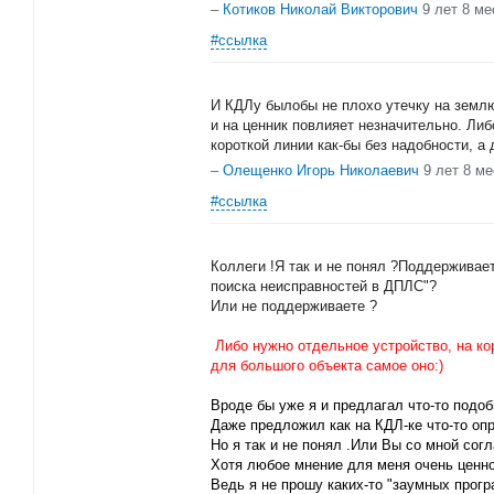
–
Котиков Николай Викторович
9 лет 8 м
#ссылка
И КДЛу былобы не плохо утечку на землю
и на ценник повлияет незначительно. Либ
короткой линии как-бы без надобности, а
–
Олещенко Игорь Николаевич
9 лет 8 м
#ссылка
Коллеги !Я так и не понял ?Поддерживае
поиска неисправностей в ДПЛС"?
Или не поддерживаете ?
Либо нужно отдельное устройство, на кор
для большого объекта самое оно:)
Вроде бы уже я и предлагал что-то подоб
Даже предложил как на КДЛ-ке что-то оп
Но я так и не понял .Или Вы со мной сог
Хотя любое мнение для меня очень ценно
Ведь я не прошу каких-то "заумных прогр