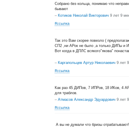
Собрано без кольца, понимаю что неправи
бывают
–
Котиков Николай Викторович
9 лет 9 ме
#ссылка
Так это Вам скорее повезло ( предполага
СП2 ,ни АРок не было ,а только ДИПы и 
Вот когда в ДПЛС всякого"якова" понаста
–
Каргапольцев Артур Николаевич
9 лет 
#ссылка
Как раз 45 ДИПов, 7 ИПРов, 18 ИКов, 4 АР
для траблов.
–
Атмасов Александр Эдуардович
9 лет 
#ссылка
А вы не думали что бризы отрабатывают!