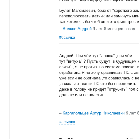
Булат Магомаевич, бриз от "короткого за
переполюсовать датчик или замкнуть мин
так хотелось бы чтоб он и это фильтрова
–
Волков Андрей
9 лет 8 месяцев назад
#ссылка
Андрей .При чём тут "лапша" ,при чём
тут "витуха" ? Пусть будут в будующем 
связи" , я не против .но система поиска
отработана.Я не хочу сравнивать ПС с ав
уже если не обогнала ,то сравнялась с н
,а сколько техник ПС.что бы определить 
даже в голову не придёт "отрубить" пол 
дальше или не полетит.
–
Каргапольцев Артур Николаевич
9 лет 
#ссылка