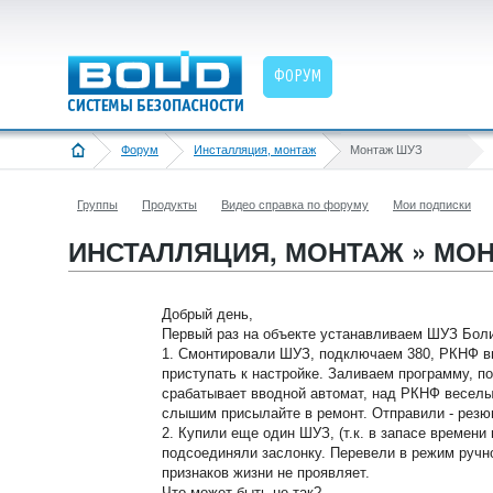
ФОРУМ
Форум
Инсталляция, монтаж
Монтаж ШУЗ
Группы
Продукты
Видео справка по форуму
Мои подписки
ИНСТАЛЛЯЦИЯ, МОНТАЖ » МО
Добрый день,
Первый раз на объекте устанавливаем ШУЗ Боли
1. Смонтировали ШУЗ, подключаем 380, РКНФ в
приступать к настройке. Заливаем программу, п
срабатывает вводной автомат, над РКНФ веселы
слышим присылайте в ремонт. Отправили - резю
2. Купили еще один ШУЗ, (т.к. в запасе времени 
подсоединяли заслонку. Перевели в режим ручн
признаков жизни не проявляет.
Что может быть не так?