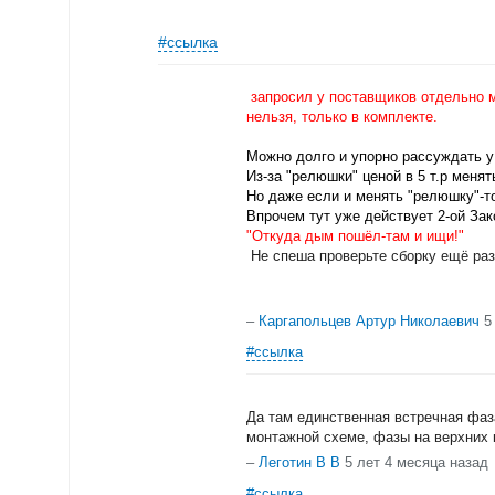
#ссылка
запросил у поставщиков отдельно м
нельзя, только в комплекте.
Можно долго и упорно рассуждать у
Из-за "релюшки" ценой в 5 т.р меня
Но даже если и менять "релюшку"-т
Впрочем тут уже действует 2-ой За
"Откуда дым пошёл-там и ищи!"
Не спеша проверьте сборку ещё раз
–
Каргапольцев Артур Николаевич
5
#ссылка
Да там единственная встречная фаз
монтажной схеме, фазы на верхних 
–
Леготин В В
5 лет 4 месяца назад
#ссылка