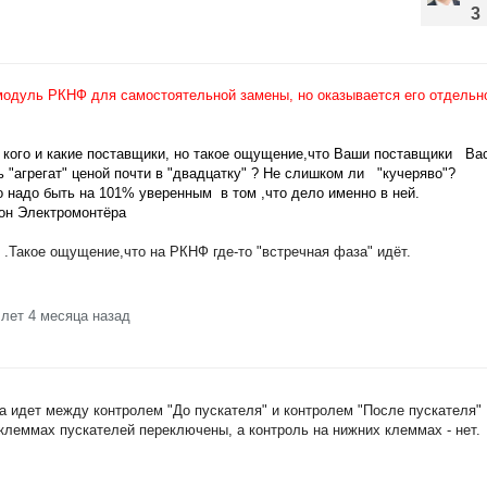
3
одуль РКНФ для самостоятельной замены, но оказывается его отдельн
 кого и какие поставщики, но такое ощущение,что Ваши поставщики Вас
ть "агрегат" ценой почти в "двадцатку" ? Не слишком ли "кучеряво"?
о надо быть на 101% уверенным в том ,что дело именно в ней.
кон Электромонтёра
 .Такое ощущение,что на РКНФ где-то "встречная фаза" идёт.
 лет 4 месяца назад
а идет между контролем "До пускателя" и контролем "После пускателя" 
клеммах пускателей переключены, а контроль на нижних клеммах - нет.