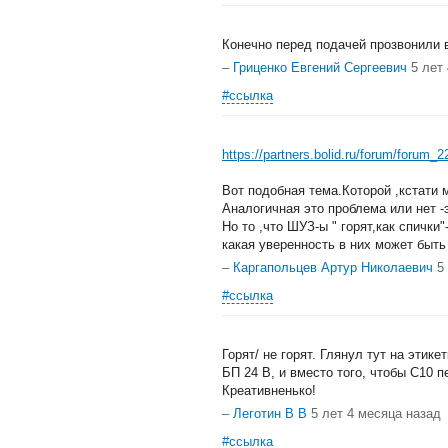
Конечно перед подачей прозвонили в
–
Гриценко Евгений Сергеевич
5 лет
#ссылка
https://partners.bolid.ru/forum/forum_
Вот подобная тема.Которой ,кстати 
Аналогичная это проблема или нет -
Но то ,что ШУЗ-ы " горят,как спичк
какая уверенность в них может быт
–
Каргапольцев Артур Николаевич
5
#ссылка
Горят/ не горят. Глянул тут на эти
БП 24 В, и вместо того, чтобы С10 
Креативненько!
–
Леготин В В
5 лет 4 месяца назад
#ссылка