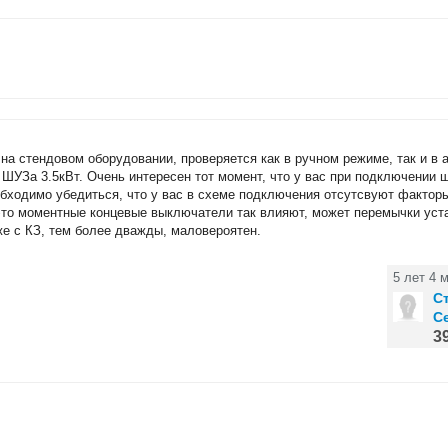
а стендовом оборудовании, проверяется как в ручном режиме, так и в 
и ШУЗа 3.5кВт. Очень интересен тот момент, что у вас при подключении 
обходимо убедиться, что у вас в схеме подключения отсутсвуют факторы
это моментные концевые выключатели так влияют, может перемычки уста
же с КЗ, тем более дважды, маловероятен.
5 лет 4 
С
С
3