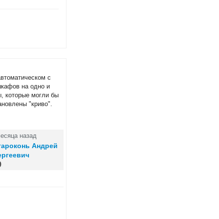
автоматическом с
шкафов на одно и
, которые могли бы
новлены "криво".
месяца назад
тароконь Андрей
ергеевич
9