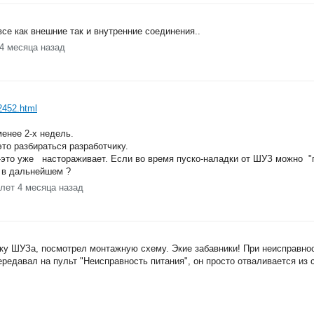
се как внешние так и внутренние соединения..
 4 месяца назад
22452.html
менее 2-х недель.
это разбираться разработчику.
и"-это уже настораживает. Если во время пуско-наладки от ШУЗ можно "
ь в дальнейшем ?
 лет 4 месяца назад
кетку ШУЗа, посмотрел монтажную схему. Экие забавники! При неисправно
передавал на пульт "Неисправность питания", он просто отваливается из 