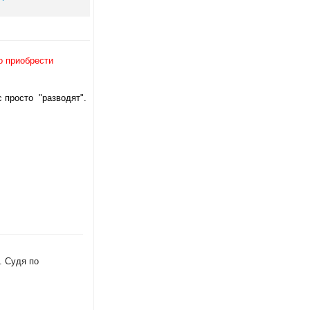
о приобрести
 просто "разводят".
. Судя по