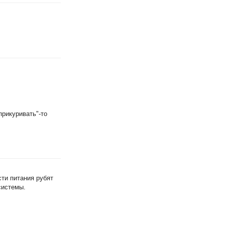
прикуривать"-то
сти питания рубят
системы.