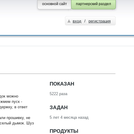
основной сайт
партнерский раздел
вход
/
регистрация
ПОКАЗАН
5222 раза
док можно
 жмем пуск -
ЗАДАН
ержку, в ответ
5 лет 4 месяца назад
али прошивку, не
еселый дымок. Шуз
ПРОДУКТЫ