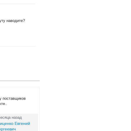
уту наводите?
 у поставщиков
те..
месяца назад
иценко Евгений
ергеевич