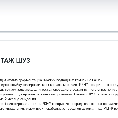
НТАЖ ШУЗ
д и изучив документацию никаких подводных камней не нашли.
ыдает ошибку фазировки, меням фазы местами, РКНФ говорит, что поря
одключаем задвижку. Для теста переводим в режим ручного управления,
й дымок. Шуз признаков жизни не проявляет. Снимем ШУЗ звоним в подд
ме 2 месяца ожидания.
нет) смонтировали, опять РКНФ говорит, что поряд, на этот раз не залив
ого управления, жмем пуск - срабатывает вводной автомат, над РКНФ в