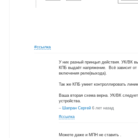
#ссылка
У них разный принцып действия. УК/ВК вы
КПБ выдаёт напряжение. Всё зависит от т
включения реле(выхода).
Так же КПБ умеет контроллировать линию,
Ваша вторая схема верна. УК/ВК следует
устройства.
–
Шапран Сергей
6 лет назад
#ссылка
Можете даже и МПН не ставить .