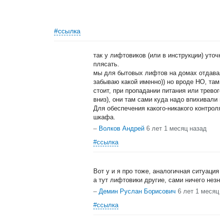
#ссылка
так у лифтовиков (или в инструкции) уточн
плясать.
мы для бытовых лифтов на домах отдава
забываю какой именно)) но вроде НО, та
стоит, при пропадании питания или трев
вниз), они там сами куда надо впихивали 
Для обеспечения какого-никакого контрол
шкафа.
–
Волков Андрей
6 лет 1 месяц назад
#ссылка
Вот у и я про тоже, аналогичная ситуаци
а тут лифтовики другие, сами ничего нез
–
Демин Руслан Борисович
6 лет 1 месяц
#ссылка