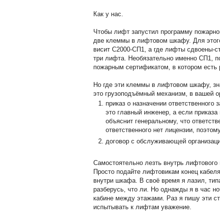
Как у нас.
Чтобы лифт запустил программу пожарног
две клеммы в лифтовом шкафу. Для этого
висит С2000-СП1, а где лифты сдвоены-ст
три лифта. Необязательно именно СП1, п
пожарным сертификатом, в котором есть 
Но где эти клеммы в лифтовом шкафу, зн
это грузоподъёмный механизм, в вашей о
приказ о назначении ответственного
это главный инженер, а если приказа 
объяснит генеральному, что ответств
ответственного нет лицензии, поэтом
договор с обслуживающей организац
Самостоятельно лезть внутрь лифтового
Просто подайте лифтовикам конец кабеля
внутри шкафа. В своё время я лазил, типа
разберусь, что ли. Но однажды я в час но
кабине между этажами. Раз я пишу эти стр
испытывать к лифтам уважение.