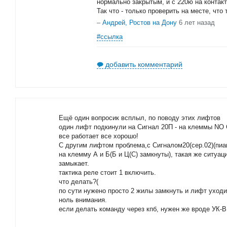
нормально закрытым, и с 220ю на контакт
Так что - только проверить на месте, что
–
Андрей, Ростов на Дону
6 лет назад
#ссылка
добавить комментарий
Ещё один вопросик всплыл, по поводу этих лифтов
один лифт подкинули на Сигнал 20П - на клеммы N
все работает все хорошо!
С другим лифтом проблема,с Сигналом20(сер.02)(пиа
на клемму А и Б(Б и Ц(С) замкнуты), такая же ситуаци
замыкает.
тактика реле стоит 1 включить.
что делать?(
по сути нужено просто 2 жилы замкнуть и лифт уходит 
ноль внимания.
если делать команду через кпб, нужен же вроде УК-