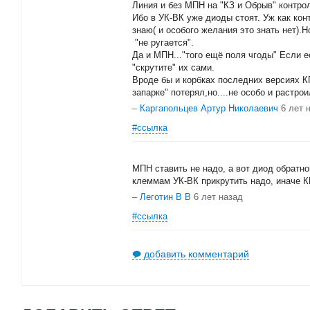
Линия и без МПН на "КЗ и Обрыв" контро
Ибо в УК-ВК уже диоды стоят. Уж как ко
знаю( и особого желания это знать нет).
"не ругается".
Да и МПН..."того ещё поля чгоды" Если е
"скрутите" их сами.
Вроде бы и корбках последних версиях К
запарке" потерял,но....не особо и растрои
–
Каргапольцев Артур Николаевич
6 лет 
#ссылка
МПН ставить не надо, а вот диод обратн
клеммам УК-ВК прикрутить надо, иначе К
–
Леготин В В
6 лет назад
#ссылка
добавить комментарий