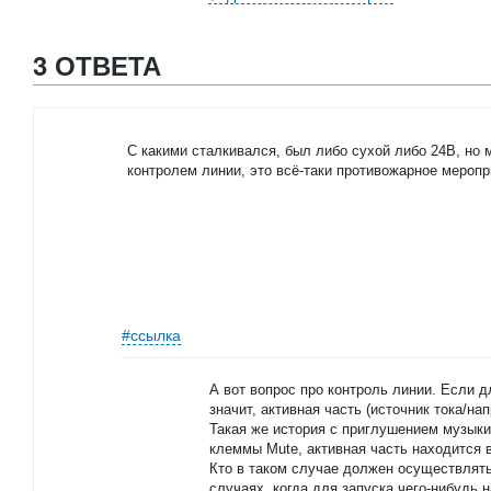
3 ОТВЕТА
С какими сталкивался, был либо сухой либо 24В, но 
контролем линии, это всё-таки противожарное меропр
#ссылка
А вот вопрос про контроль линии. Если д
значит, активная часть (источник тока/н
Такая же история с приглушением музыки
клеммы Mute, активная часть находится 
Кто в таком случае должен осуществлять
случаях, когда для запуска чего-нибудь 