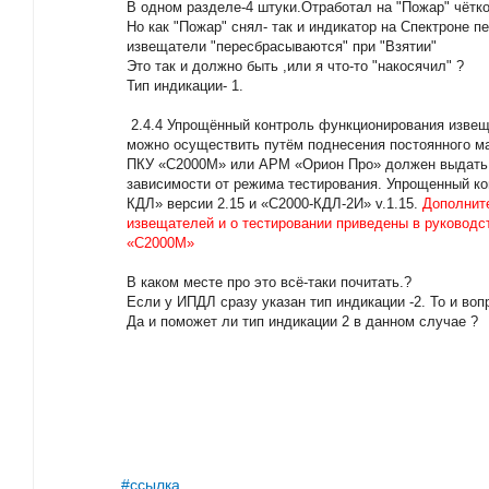
В одном разделе-4 штуки.Отработал на "Пожар" чётко
Но как "Пожар" снял- так и индикатор на Спектроне п
извещатели "пересбрасываются" при "Взятии"
Это так и должно быть ,или я что-то "накосячил" ?
Тип индикации- 1.
2.4.4 Упрощённый контроль функционирования извеща
можно осуществить путём поднесения постоянного маг
ПКУ «С2000М» или АРМ «Орион Про» должен выдать 
зависимости от режима тестирования. Упрощенный ко
КДЛ» версии 2.15 и «С2000-КДЛ-2И» v.1.15.
Дополните
извещателей и о тестировании приведены в руководс
«С2000М»
В каком месте про это всё-таки почитать.?
Если у ИПДЛ сразу указан тип индикации -2. То и вопр
Да и поможет ли тип индикации 2 в данном случае ?
#ссылка