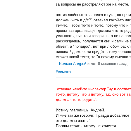
за вопросы не расстреляют же на месте.
вот из любопытства полез в гугл, на пря
должен быть в д/с?" отвечал какой-то инс
тем-то, чтобы то-то и то-то, потому что и 
проектная организация должна что-то род
услышать, ты это и говоришь, а не на по
рассуждаешь, получается они и сами не з
объект, а "попадос", вот при любом раскл
виноват! даже если придёт в тему челове
скажет какой текст, то "а почему именно 
–
Волков Андрей
5 лет 8 месяцев назад
#ссылка
отвечал какой-то инспектор "ну в соответс
то-то, потому что и потому, т.к. оно вот 
должна что-то родить".
Истину глаголишь ,Андрей.
И мне так же говорят. Правда добавляю
это должны знать."
Погоны терять никому не хочется.