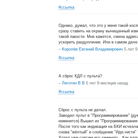
#ссылка
Однако, думал, что это у меня такой кос
сразу ставить на охрану вычищенный изв
такой пакости. Мне кажется, смена адрес
ускорить раздупление. Или в самом деле 
–
Королёв Евгений Владимирович
5 лет 
#ссылка
А сброс КДЛ с пульта?
–
Леготин В В
5 лет 9 месяцев назад
#ссылка
Сброс с пульта не делал.
Заводил пульт в "Программирование" (дум
изменится) Вышел из "Программирования
После того как индикация на БКИ исчезла
снова "жёлтый" и сообщение "Иди,чисти"
Хотел уже совсем его заменить...Как вдруг