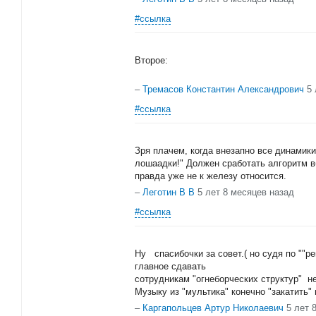
#ссылка
Второе:
–
Тремасов Константин Александрович
5
#ссылка
Зря плачем, когда внезапно все динамики
лошаадки!" Должен сработать алгоритм в
правда уже не к железу относится.
–
Леготин В В
5 лет 8 месяцев назад
#ссылка
Ну спасибочки за совет.( но судя по ""ре
главное сдавать
сотрудникам "огнеборческих структур" н
Музыку из "мультика" конечно "закатить"
–
Каргапольцев Артур Николаевич
5 лет 