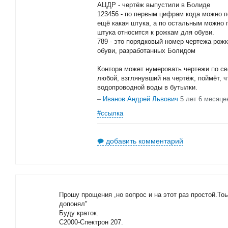
АЦДР - чертёж выпустили в Болиде
123456 - по первым цифрам кода можно по
ещё какая штука, а по остальным можно п
штука относится к рожкам для обуви.
789 - это порядковый номер чертежа рож
обуви, разработанных Болидом
Контора может нумеровать чертежи по св
любой, взглянувший на чертёж, поймёт, чт
водопроводной воды в бутылки.
–
Иванов Андрей Львович
5 лет 6 месяце
#ссылка
добавить комментарий
Прошу прощения ,но вопрос и на этот раз простой.Тоь
допонял"
Буду краток.
С2000-Спектрон 207.