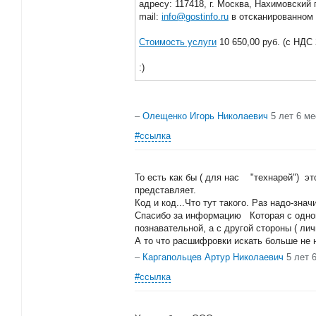
адресу: 117418, г. Москва, Нахимовский п
mail:
info@gostinfo.ru
в отсканированном 
Стоимость услуги
10 650,00 руб. (с НДС
:)
–
Олещенко Игорь Николаевич
5 лет 6 м
#ссылка
То есть как бы ( для нас "технарей") эт
представляет.
Код и код...Что тут такого. Раз надо-знач
Спасибо за информацию Которая с одно
познавательной, а с другой стороны ( л
А то что расшифровки искать больше не н
–
Каргапольцев Артур Николаевич
5 лет 
#ссылка