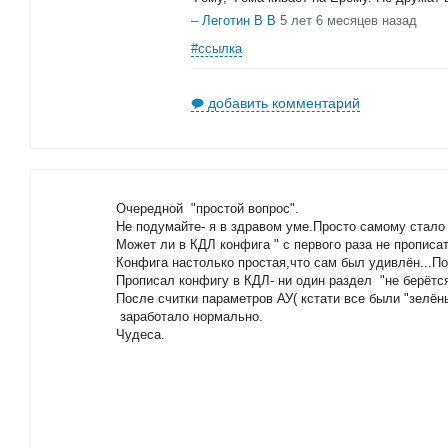
–
Леготин В В
5 лет 6 месяцев назад
#ссылка
добавить комментарий
Очередной "простой вопрос".
Не подумайте- я в здравом уме.Просто самому стало 
Может ли в КДЛ конфига " с первого раза не прописа
Конфига настолько простая,что сам был удивлён...По
Прописал конфигу в КДЛ- ни один раздел "не берётс
После считки параметров АУ( кстати все были "зелён
заработало нормально.
Чудеса.