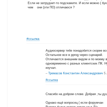
Если не затруднит-то подскажите. И если можно ( бу
чем они (эти ПО) отличаюся ?
#ссылка
Аудиосервер тебе понадобится скорее вс
Остальное все в pprog через сценарий.
Отличаются внешним видом и по моему в
одновременно с разных клиентских ПК. Ну
изучал.
–
Тремасов Константин Александрович
5
#ссылка
Спасибо на добром слове. Добрая ,ты ду
Однако ещё вопросец ( если форумчан я
Рупора будут использоваться в Д/с