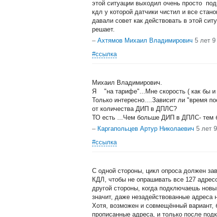
этой ситуации выходил очень просто по
кдл у которой датчики чистил и все стан
давали совет как действовать в этой сит
решает.
–
Ахтямов Михаил Владимирович
5 лет 9
#ссылка
Михаил Владимирович.
Я "на тарифе"...Мне скорость ( как бы и 
Только интересно....Зависит ли "время п
от количества ДИП в ДПЛС?
ТО есть ...Чем больше ДИП в ДПЛС- тем 
–
Каргапольцев Артур Николаевич
5 лет 
#ссылка
С одной стороны, цикл опроса должен за
КДЛ, чтобы не опрашивать все 127 адресо
другой стороны, когда подключаешь новый
значит, даже незадействованные адреса 
Хотя, возможен и совмещённый вариант, 
прописанные адреса, и только после под