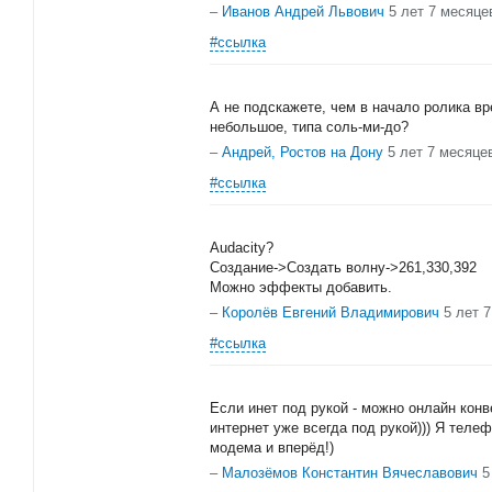
–
Иванов Андрей Львович
5 лет 7 месяце
#ссылка
А не подскажете, чем в начало ролика в
небольшое, типа соль-ми-до?
–
Андрей, Ростов на Дону
5 лет 7 месяце
#ссылка
Audacity?
Создание->Создать волну->261,330,392
Можно эффекты добавить.
–
Королёв Евгений Владимирович
5 лет 
#ссылка
Если инет под рукой - можно онлайн конв
интернет уже всегда под рукой))) Я теле
модема и вперёд!)
–
Малозёмов Константин Вячеславович
5