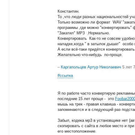
Константин.
То ,что люди разных национальностей уча
Только возможно ли формат WAV "закатит
программы ,где можно "конвертировать" 
"Закатил" MP3 .Нормально.
Конвертировать Как-то не совсем удобно.
наладке,когда " в затылок дышат" особо и
А если всё-таки придётся конвертировать
Желательно что-нибудь по-проще.
–
Каргапольцев Артур Николаевич
5 лет 
#ссылка
Я по работе часто конвертирую рекламны
последние 15 лет проще - это
Foobar200
мышь на трек - правая клавиша - конверт
запоминаются и в следующий раз подста
Забыл, кодека мр3 в установщике нет (ав
скопировать с сайта в любое место и при
его местоположение.