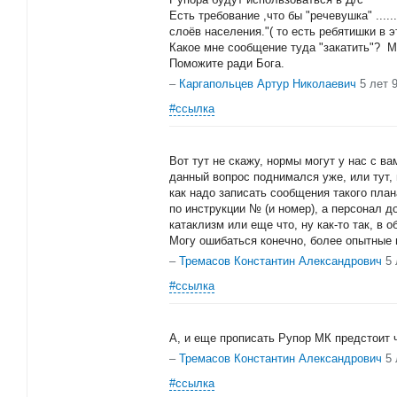
Есть требование ,что бы "речевушка" ....
слоёв населения."( то есть ребятишки в 
Какое мне сообщение туда "закатить"? М
Поможите ради Бога.
–
Каргапольцев Артур Николаевич
5 лет 
#ссылка
Вот тут не скажу, нормы могут у нас с ва
данный вопрос поднимался уже, или тут, 
как надо записать сообщения такого пла
по инструкции № (и номер), а персонал до
катаклизм или еще что, ну как-то так, в 
Могу ошибаться конечно, более опытные 
–
Тремасов Константин Александрович
5
#ссылка
А, и еще прописать Рупор МК предстоит 
–
Тремасов Константин Александрович
5
#ссылка