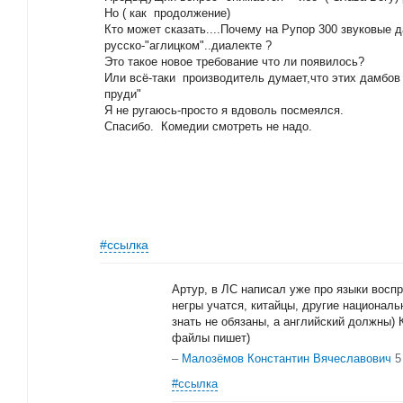
Но ( как продолжение)
Кто может сказать....Почему на Рупор 300 звуковые д
русско-"аглицком"..диалекте ?
Это такое новое требование что ли появилось?
Или всё-таки производитель думает,что этих дамбов
пруди"
Я не ругаюсь-просто я вдоволь посмеялся.
Спасибо. Комедии смотреть не надо.
#ссылка
Артур, в ЛС написал уже про языки восп
негры учатся, китайцы, другие националь
знать не обязаны, а английский должны) 
файлы пишет)
–
Малозёмов Константин Вячеславович
5
#ссылка