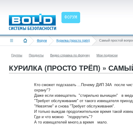
ФОРУМ
Форум
Курилка (просто трёп)
Самый простой вопро
Группы
Продукты
Видео справка по форуму
Мои подписки
КУРИЛКА (ПРОСТО ТРЁП) » САМ
Кто сможет подсказать ...Почему ДИП 34А после чис
охрану"?
Даже если извещатель "стирильно вычищен" в меди
"Требует обслуживание" от такого извещателя приход
"Невзятие" и снова "Требует обслуживания".
И только выждав продолжительное время такой извещ
Где и что можно "подкрутить"?
А то извещателей много,а время мало.