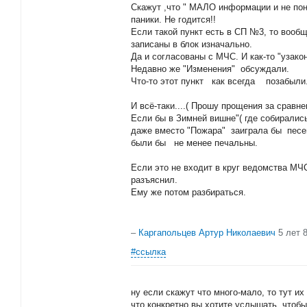
Скажут ,что " МАЛО информации и не пон
паники. Не годится!!
Если такой пункт есть в СП №3, то вооб
записаны в блок изначально.
Да и согласованы с МЧС. И как-то "узакон
Недавно же "Изменения" обсуждали.
Что-то этот пункт как всегда позабыли
И всё-таки....( Прошу прощения за сравне
Если бы в Зимней вишне"( где собиралис
даже вместо "Пожара" заиграла бы песен
были бы не менее печальны.
Если это не входит в круг ведомства МЧС
разъяснил.
Ему же потом разбираться.
–
Каргапольцев Артур Николаевич
5 лет 
#ссылка
ну если скажут что много-мало, то тут их
что конкретно вы хотите услышать, чтоб