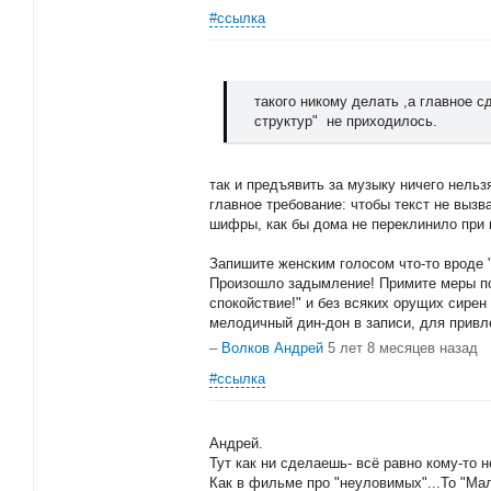
#ссылка
такого никому делать ,а главное с
структур" не приходилось.
так и предъявить за музыку ничего нельз
главное требование: чтобы текст не вызва
шифры, как бы дома не переклинило при 
Запишите женским голосом что-то вроде 
Произошло задымление! Примите меры по
спокойствие!" и без всяких орущих сирен 
мелодичный дин-дон в записи, для привл
–
Волков Андрей
5 лет 8 месяцев назад
#ссылка
Андрей.
Тут как ни сделаешь- всё равно кому-то н
Как в фильме про "неуловимых"...То "Мал