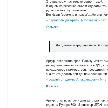
Это видимо у нас только регион такой.
В одном из регионов объект сдавали- та
рулеткой высоту померяли.
Вот были "времена и нравы"....Но они ,к
–
Каргапольцев Артур Николаевич
5 лет 
#ссылка
Да сделаю я традиционное "болидо
Артур, абсолютно прав. Панику может в
неподготовленного человека, а в Д/С, во
приходилось сталкиваться, проводятся п
знают что делать при данном сообщении.
–
Баулин Владимир Александрович
5 лет
#ссылка
Артур, с записью речи для детсада чем 
сдаю на Рупоре-300. Инспектор ИГСН гов