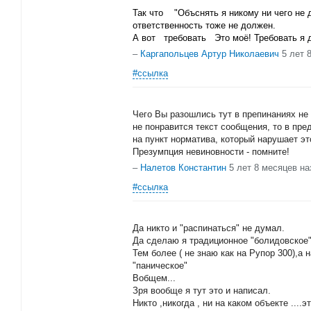
Так что "Объснять я никому ни чего не 
ответственность тоже не должен.
А вот требовать Это моё! Требовать я д
–
Каргапольцев Артур Николаевич
5 лет 
#ссылка
Чего Вы разошлись тут в препинаниях не
не понравится текст сообщения, то в пр
на пункт норматива, который нарушает эт
Презумпция невиновности - помните!
–
Налетов Константин
5 лет 8 месяцев на
#ссылка
Да никто и "распинаться" не думал.
Да сделаю я традиционное "болидовское" 
Тем более ( не знаю как на Рупор 300),а
"паническое"
Вобщем...
Зря вообще я тут это и написал.
Никто ,никогда , ни на каком объекте ....