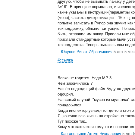
другую, чтобы не вызывать панику у дет
№16". В принципе нормально, и инспекто
какие указаны в инструкции(параметры ко
(моно), частота дискретизации – 16 кГц, п
попытке записать в Рупор она звучит как
техподдержку, обяснил ситуацию. Попрос
быть, отправил им вавку. Прислаи мне об
прислали стандартные которые были уста
техподдержка. Теперь пытаюсь сам подо
–
Юсупов Ринат Ибрагимович
5 лет 5 ме
#ссылка
Вавка не годится. Надо МР 3
Чем закончилось ?
Нашёл подходящий файл.Буду на другом к
одобрил.
На всякий случай "музон из мультика" с
понадобился.
Когда инспектор узнал,что где-то и кто-
Я ,конечно всю жизнь на стройке-но так
Тут похоже так...
Кому что захочется-тому то и понравится
–
Каргапольцев Артур Николаевич
5 лет 