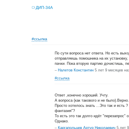
ДИП-34А
#ссылка
По сути вопроса нет ответа. Но есть вых
отправляешь помошника на их установку,
пачки. Пока вторую партию дочистишь, пер
–
Налетов Константин
5 лет 9 месяцев на
#ссылка
Ответ ,конечно хороший. Учту.
А вопроса (как такового и не было).Верно.
Просто хотелось знать ...Это так и есть 
фантазия"?
То есть это так долго идёт "перезапрос" 
Однако.
–
Каргапольцев Артур Николаевич
5 лет 