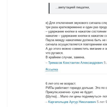
...ампутацией пищалки,
е) Для отключения звукового сигнала сле
три раза кратковременно и один раз про
– удержание кнопки в нажатом состоянии
нажатие – удержание кнопки в нажатом со
Пауза между нажатиями должна быть не м
сигнала осуществляется повторением ком
А до этого можно совместить мигание и з
что ругаеся.
В крайнем случае, замена.
–
Тремасов Константин Александрович
5
#ссылка
6 лет-это не возраст.
РИПы работают гораздо дольше. Это по с
Прикупи,конечно- хуже не будет.
(Шутка)....Мало ли цены поднимуться- п
–
Каргапольцев Артур Николаевич
5 лет 