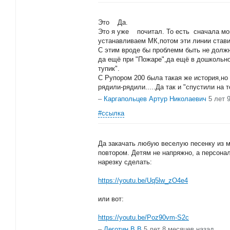
Это Да.
Это я уже почитал. То есть сначала мо
устанавливаем МК,потом эти линии стави
С этим вроде бы проблемм быть не должн
да ещё при "Пожаре",да ещё в дошкольно
тупик".
С Рупором 200 была такая же история,но
рядили-рядили.....Да так и "спустили на 
–
Каргапольцев Артур Николаевич
5 лет 
#ссылка
Да закачать любую веселую песенку из м
повтором. Детям не напряжно, а персонал
нарезку сделать:
https://youtu.be/Uq5lw_zO4e4
или вот:
https://youtu.be/Poz90vm-S2c
–
Леготин В В
5 лет 8 месяцев назад