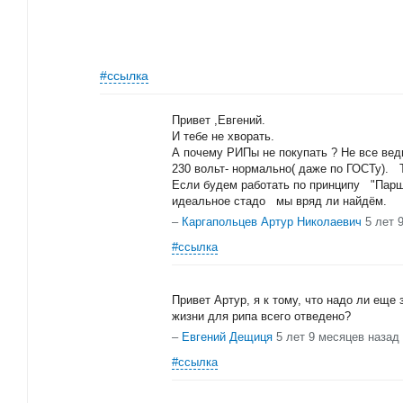
#ссылка
Привет ,Евгений.
И тебе не хворать.
А почему РИПы не покупать ? Не все вед
230 вольт- нормально( даже по ГОСТу). Та
Если будем работать по принципу "Парши
идеальное стадо мы вряд ли найдём.
–
Каргапольцев Артур Николаевич
5 лет 
#ссылка
Привет Артур, я к тому, что надо ли еще
жизни для рипа всего отведено?
–
Евгений Дещиця
5 лет 9 месяцев назад
#ссылка