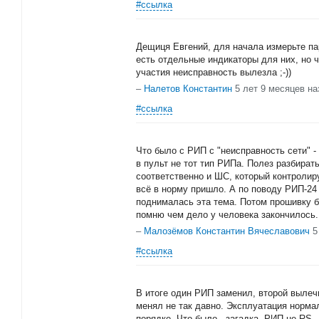
#ссылка
Дещиця Евгений, для начала измерьте п
есть отдельные индикаторы для них, но ч
участия неисправность вылезла ;-))
–
Налетов Константин
5 лет 9 месяцев на
#ссылка
Что было с РИП с "неисправность сети" 
в пульт не тот тип РИПа. Полез разбирать
соответственно и ШС, который контролиру
всё в норму пришло. А по поводу РИП-24 -
поднималась эта тема. Потом прошивку б
помню чем дело у человека закончилось.
–
Малозёмов Константин Вячеславович
5
#ссылка
В итоге один РИП заменил, второй вылеч
менял не так давно. Эксплуатация нормал
порядке. Что было - загадка. РИП не RS.