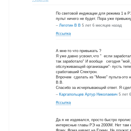
По световой индикации для режима 1 в РЭ
пульт ничего не будет. Пора уже привыкн
–
Леготин В В
5 лет 6 месяцев назад
#ссылка
А мне-то что привыкать ?
Я уже давно усвоил,что " если заработал
так заработало" И вообще сегодня "мой
обслуживающей организации"- пусть тепе
сработавший Спектрон.
Впрочем сделать из "Меню" пульта-это не
В.В.
Спасибо за исчерпывающий ответ. Я сдела
–
Каргапольцев Артур Николаевич
5 лет 
#ссылка
Да я не издевался, просто быстро пролис
интересные главы РЭ на 2000М. Нет там н
Фому, Фома кивает на Ерему. Не дружат 