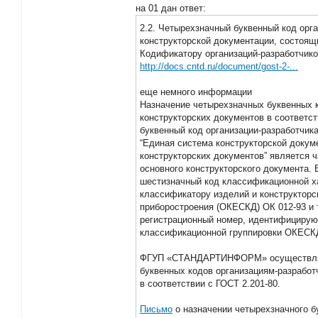
на 01 дан ответ:
2.2. Четырехзначный буквенный код орг
конструкторской документации, состоящи
Кодификатору организаций-разработчико
http://docs.cntd.ru/document/gost-2-...
еще немного информации
Назначение четырехзначных буквенных 
конструкторских документов в соответс
буквенный код организации-разработчика
“Единая система конструкторской докум
конструкторских документов” является 
основного конструкторского документа.
шестизначный код классификационной х
классификатору изделий и конструкторс
приборостроения (ОКЕСКД) ОК 012-93 и
регистрационный номер, идентифицирую
классификационной группировки ОКЕСК
ФГУП «СТАНДАРТИНФОРМ» осуществляе
буквенных кодов организациям-разработ
в соответствии с ГОСТ 2.201-80.
Письмо
о назначении четырехзначного б