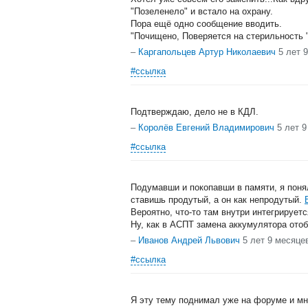
"Позеленело" и встало на охрану.
Пора ещё одно сообщение вводить.
"Почищено, Поверяется на стерильность "
–
Каргапольцев Артур Николаевич
5 лет 
#ссылка
Подтверждаю, дело не в КДЛ.
–
Королёв Евгений Владимирович
5 лет 
#ссылка
Подумавши и покопавши в памяти, я поня
ставишь продутый, а он как непродутый.
Вероятно, что-то там внутри интегрируетс
Ну, как в АСПТ замена аккумулятора ото
–
Иванов Андрей Львович
5 лет 9 месяце
#ссылка
Я эту тему поднимал уже на форуме и мне