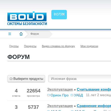
ФОРУМ
Форум
Группы
Продукты
Видео справка по форуму
Мои подписки
ФОРУМ
Выберите продукты
Эксплуатация
Считывание конфи
»
4
22654
11 лет 2 месяц
Орион Про
УАБД
ответа
просмотра
Эксплуатация
Сравнение информ
»
3
5737