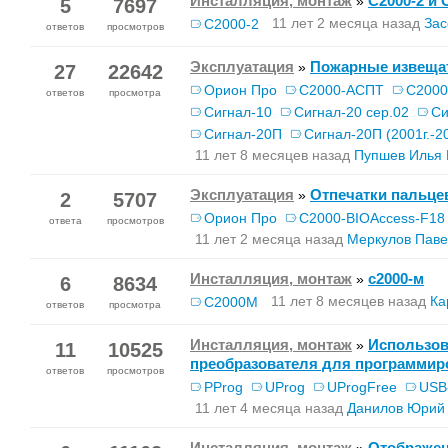
Инсталляция, монтаж
C2000-2 и
»
5
7697
11 лет 2 месяца назад
Зас
С2000-2
ответов
просмотров
Эксплуатация
Пожарные извеща
»
27
22642
Орион Про
С2000-АСПТ
С2000
ответов
просмотра
Сигнал-10
Сигнал-20 сер.02
Си
Сигнал-20П
Сигнал-20П (2001г.-20
11 лет 8 месяцев назад
Пупшев Илья 
Эксплуатация
Отпечатки пальце
»
2
5707
Орион Про
С2000-BIOAccess-F18
ответа
просмотров
11 лет 2 месяца назад
Меркулов Паве
Инсталляция, монтаж
с2000-м
»
6
8634
11 лет 8 месяцев назад
Ка
С2000М
ответов
просмотра
Инсталляция, монтаж
Использов
»
11
10525
преобразователя для программир
ответов
просмотров
PProg
UProg
UProgFree
USB
11 лет 4 месяца назад
Данилов Юрий
Инсталляция, монтаж
Отображен