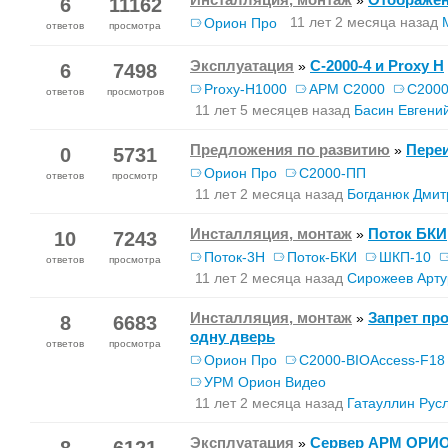
»
6
11162
11 лет 2 месяца назад
Орион Про
ответов
просмотра
Эксплуатация
С-2000-4 и Proxy H
»
6
7498
Proxy-H1000
АРМ С2000
С2000
ответов
просмотров
11 лет 5 месяцев назад
Басин Евгени
Предложения по развитию
Пере
»
0
5731
Орион Про
С2000-ПП
ответов
просмотр
11 лет 2 месяца назад
Богданюк Дмит
Инсталляция, монтаж
Поток БКИ
»
10
7243
Поток-3Н
Поток-БКИ
ШКП-10
ответов
просмотра
11 лет 2 месяца назад
Сирожеев Арту
Инсталляция, монтаж
Запрет пр
»
8
6683
одну дверь
ответов
просмотра
Орион Про
С2000-BIOAccess-F18
УРМ Орион Видео
11 лет 2 месяца назад
Гатауллин Рус
Эксплуатация
Сервер АРМ ОРИО
»