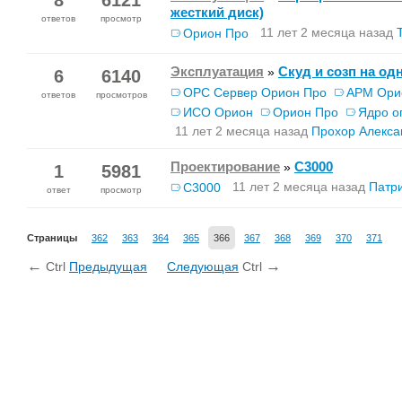
8
6121
жесткий диск)
ответов
просмотр
11 лет 2 месяца назад
Орион Про
Эксплуатация
Скуд и созп на од
»
6
6140
OPC Сервер Орион Про
АРМ Ори
ответов
просмотров
ИСО Орион
Орион Про
Ядро о
11 лет 2 месяца назад
Прохор Алекса
Проектирование
С3000
»
1
5981
11 лет 2 месяца назад
Патр
С3000
ответ
просмотр
Страницы
362
363
364
365
366
367
368
369
370
371
←
→
Ctrl
Предыдущая
Следующая
Ctrl