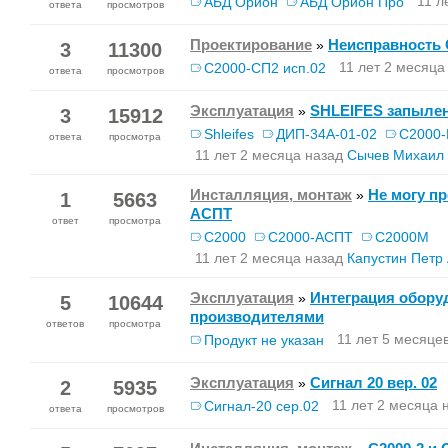
11 л
АБД Орион
АБД Орион Про
ответа
просмотров
Проектирование
Неисправность 
»
3
11300
11 лет 2 месяца
С2000-СП2 исп.02
ответа
просмотров
Эксплуатация
SHLEIFES запыле
»
3
15912
Shleifes
ДИП-34А-01-02
С2000-
ответа
просмотра
11 лет 2 месяца назад
Сычев Михаил
Инсталляция, монтаж
Не могу п
»
1
5663
АСПТ
ответ
просмотра
С2000
С2000-АСПТ
С2000М
11 лет 2 месяца назад
Капустин Петр
Эксплуатация
Интеграция обору
»
5
10644
производителями
ответов
просмотра
11 лет 5 месяце
Продукт не указан
Эксплуатация
Сигнал 20 вер. 02
»
2
5935
11 лет 2 месяца 
Сигнал-20 сер.02
ответа
просмотров